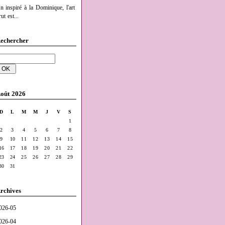
n inspiré à la Dominique, l'art
ut est...
echercher
oût 2026
D
L
M
M
J
V
S
1
2
3
4
5
6
7
8
9
10
11
12
13
14
15
16
17
18
19
20
21
22
23
24
25
26
27
28
29
30
31
rchives
026-05
026-04