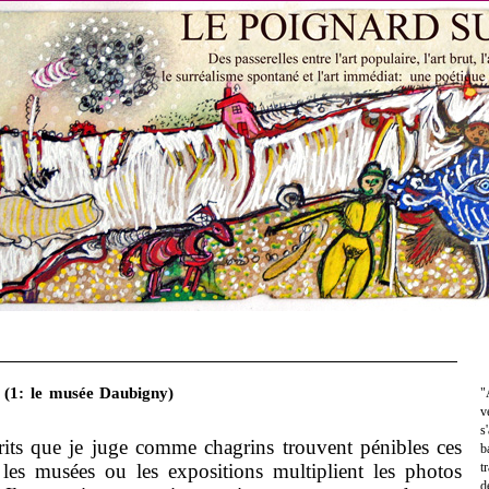
 (1: le musée Daubigny)
"
v
s
rits que je juge comme chagrins trouvent pénibles ces
b
 les musées ou les expositions multiplient les photos
t
d