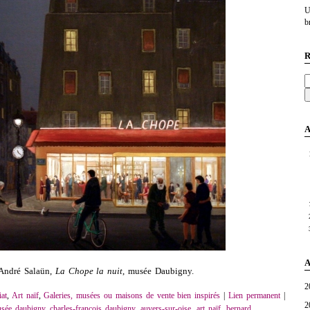
U
br
R
A
A
André Salaün,
La Chope la nuit
, musée Daubigny.
2
at
,
Art naïf
,
Galeries, musées ou maisons de vente bien inspirés
|
Lien permanent
|
2
sée daubigny
,
charles-françois daubigny
,
auvers-sur-oise
,
art naïf
,
bernard