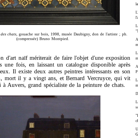
l
L
l
L
"
 des chats
, gouache sur bois, 1998, musée Daubigny, don de l'artiste ; ph.
(compressée) Bruno Montpied.
A
m
L
'art naïf mériterait de faire l'objet d'une exposition
m
 une fois, en laissant un catalogue disponible après
A
eux. Il existe deux autres peintres intéressants en son
P
, mort il y a vingt ans, et Bernard Vercruyce, qui vit
L
i à Auvers, grand spécialiste de la peinture de chats.
m
D
L
s
"
c
U
G