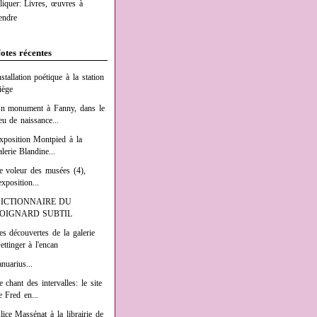
liquer: Livres, œuvres à
endre
otes récentes
nstallation poétique à la station
iège
n monument à Fanny, dans le
ieu de naissance...
xposition Montpied à la
alerie Blandine...
e voleur des musées (4),
exposition...
ICTIONNAIRE DU
OIGNARD SUBTIL
es découvertes de la galerie
ettinger à l'encan
anuarius...
e chant des intervalles: le site
e Fred en...
lice Massénat à la librairie de