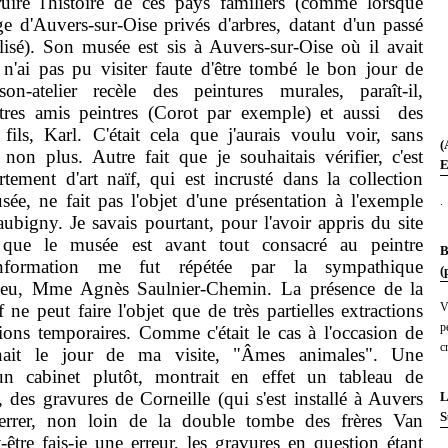
ruire l'histoire de ces pays familiers (comme lorsque
ge d'Auvers-sur-Oise privés d'arbres, datant d'un passé
isé). Son musée est sis à Auvers-sur-Oise où il avait
e n'ai pas pu visiter faute d'être tombé le bon jour de
son-atelier recèle des peintures murales, paraît-il,
autres amis peintres (Corot par exemple) et aussi des
fils, Karl. C'était cela que j'aurais voulu voir, sans
(
non plus. Autre fait que je souhaitais vérifier, c'est
E
ement d'art naïf, qui est incrusté dans la collection
e, ne fait pas l'objet d'une présentation à l'exemple
.
ubigny. Je savais pourtant, pour l'avoir appris du site
, que le musée est avant tout consacré au peintre
B
information me fut répétée par la sympathique
(
lieu, Mme Agnès Saulnier-Chemin. La présence de la
f ne peut faire l'objet que de très partielles extractions
V
p
ions temporaires. Comme c'était le cas à l'occasion de
c
nait le jour de ma visite, "Âmes animales". Une
un cabinet plutôt, montrait en effet un tableau de
 des gravures de Corneille (qui s'est installé à Auvers
L
S
nterrer, non loin de la double tombe des frères Van
être fais-je une erreur, les gravures en question étant