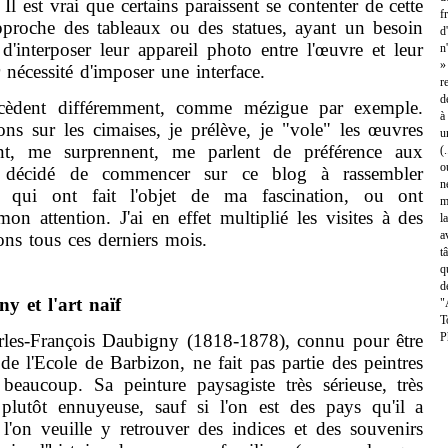
Il est vrai que certains paraissent se contenter de cette
f
approche des tableaux ou des statues, ayant un besoin
d
, d'interposer leur appareil photo entre l'œuvre et leur
n
»
nécessité d'imposer une interface.
r
d
ent différemment, comme mézigue par exemple.
à
ons sur les cimaises, je prélève, je "vole" les œuvres
u
t, me surprennent, me parlent de préférence aux
(
o
nc décidé de commencer sur ce blog à rassembler
n
ts qui ont fait l'objet de ma fascination, ou ont
m
on attention. J'ai en effet multiplié les visites à des
l
a
ons tous ces derniers mois.
t
q
d
y et l'art naïf
"
T
rles-François Daubigny (1818-1878), connu pour être
P
de l'Ecole de Barbizon, ne fait pas partie des peintres
beaucoup. Sa peinture paysagiste très sérieuse, très
plutôt ennuyeuse, sauf si l'on est des pays qu'il a
 l'on veuille y retrouver des indices et des souvenirs