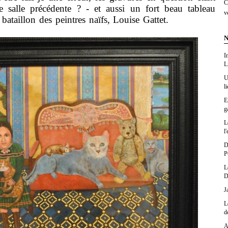
C
 salle précédente ? - et aussi un fort beau tableau
v
ataillon des peintres naïfs, Louise Gattet.
N
I
L
U
l
E
g
L
l'
D
P
L
D
J
L
d
A