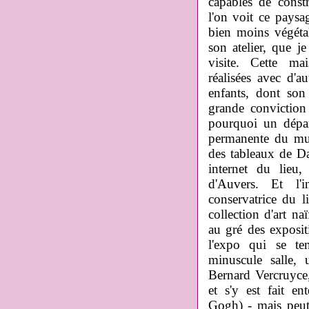
capables de const
l'on voit ce paysa
bien moins végétal
son atelier, que j
visite. Cette mai
réalisées avec d'
enfants, dont son 
grande conviction 
pourquoi un départ
permanente du musé
des tableaux de Da
internet du lieu
d'Auvers. Et l'
conservatrice du 
collection d'art naï
au gré des exposit
l'expo qui se te
minuscule salle, 
Bernard Vercruyce,
et s'y est fait e
Gogh) - mais peut-