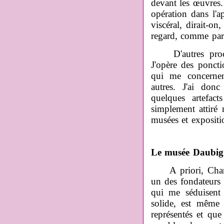
devant les œuvres. 
opération dans l'
viscéral, dirait-on
regard, comme par 
D'autres procèd
J'opère des poncti
qui me concernen
autres. J'ai do
quelques artefac
simplement attiré m
musées et expositi
Le musée Daubign
A priori, Cha
un des fondateurs 
qui me séduisent 
solide, est même 
représentés et que