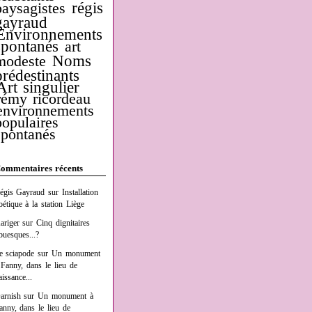
régis
paysagistes
gayraud
Environnements
spontanés
art
Noms
modeste
prédestinants
Art singulier
rémy ricordeau
environnements
populaires
spontanés
ommentaires récents
égis Gayraud
sur
Installation
oétique à la station Liège
ariger
sur
Cinq dignitaires
buesques...?
e sciapode
sur
Un monument
 Fanny, dans le lieu de
aissance...
arnish
sur
Un monument à
anny, dans le lieu de