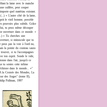
rôlant la lame avec le manche
'une cuillère, peut couper
'importe quel matériau existant.
 (...) « L'autre côté de la lame,
eprit le vieil homme, possède
es pouvoirs plus subtils. Grâce
 lui, tu peux même découper
ne ouverture dans ce monde. »
...) « Tu cherches une
uverture, si minuscule que tu
e peux pas la voir à l'oeil nu,
ais la pointe du couteau saura
a trouver, si tu l'accompagnes
vec ton esprit. Sonde le vide,
âtonne dans l'air, jusqu'à ce
ue tu sentes cette infime
échirure dans le monde... »"
A la Croisée des Mondes, La
our des Anges" (tome II),
hilip Pullman, 1997