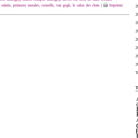
 salaün
,
peintures murales
,
corneille
,
van gogh
,
le salon des chats
|
Imprimer
2
2
2
2
2
2
2
2
T
T