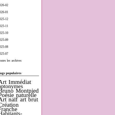
026-02
026-01
025-12
025-11
025-10
025-09
025-08
025-07
outes les archives
ags populaires
Art Immédiat
aptonymes
Bruno Montpied
Poésie naturelle
Art naïf
art brut
Création
Franche
Habitants-