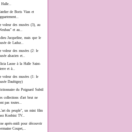
a Halle...
'atelier de Boris Vian et
'appartement...
e voleur des musées (3), au
Neubau" et au...
dieu Jacqueline, mais que le
usée de Laduz...
e voleur des musées (2: le
usée alsacien et...
licia Lasne à la Halle Saint-
ierre et à...
e voleur des musées (1: le
usée Daubigny)
ictionnaire du Poignard Subtil
es collections d'art brut ne
ont pas toutes...
L'art du peuple", un mini film
hez Konbini TV...
ne après-midi pour découvrir
ermaine Coupet,...