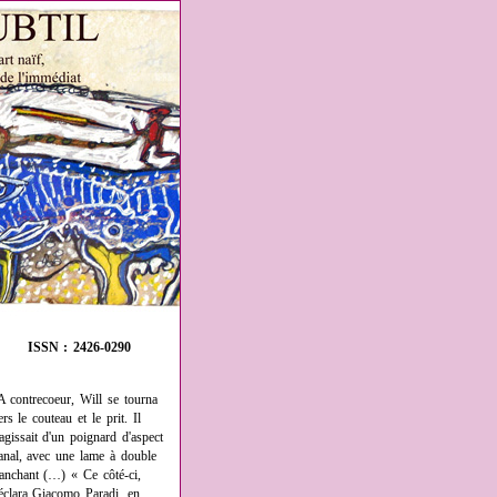
ISSN : 2426-0290
A contrecoeur, Will se tourna
ers le couteau et le prit. Il
'agissait d'un poignard d'aspect
anal, avec une lame à double
ranchant (…) « Ce côté-ci,
éclara Giacomo Paradi, en