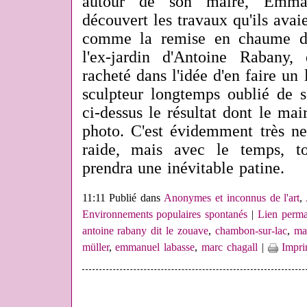
autour de son maire, Emman
découvert les travaux qu'ils avaie
comme la remise en chaume du
l'ex-jardin d'Antoine Rabany,
racheté dans l'idée d'en faire un
sculpteur longtemps oublié de s
ci-dessus le résultat dont le ma
photo. C'est évidemment très ne
raide, mais avec le temps, to
prendra une inévitable patine.
11:11 Publié dans
Anonymes et inconnus de l'art
,
Environnements populaires spontanés
|
Lien perma
antoine rabany dit le zouave
,
chambon-sur-lac
,
ma
müller
,
emmanuel labasse
,
marc chagall
|
Impri