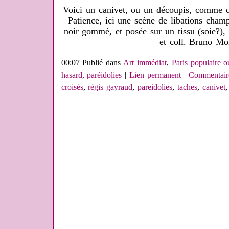
Voici un canivet, ou un découpis, comme di
Patience, ici une scène de libations cham
noir gommé, et posée sur un tissu (soie?), 
et coll. Bruno Mo
00:07 Publié dans
Art immédiat
,
Paris populaire o
hasard, paréidolies
|
Lien permanent
|
Commentaire
croisés
,
régis gayraud
,
pareidolies
,
taches
,
canivet