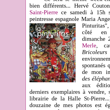
bien différents... Hervé Cout
Saint-Pierre
ce samedi à 15h so
peintresse espagnole Maria Ange
Pinturitas",
côté en 
dimanche 
Merle
, ca
Bricoleu
environn
spontanés q
de mon in
des éléphan
aux édit
derniers exemplaires à vendre, s
librairie de la Halle St-Pierre.
douzaine de mes photos est é