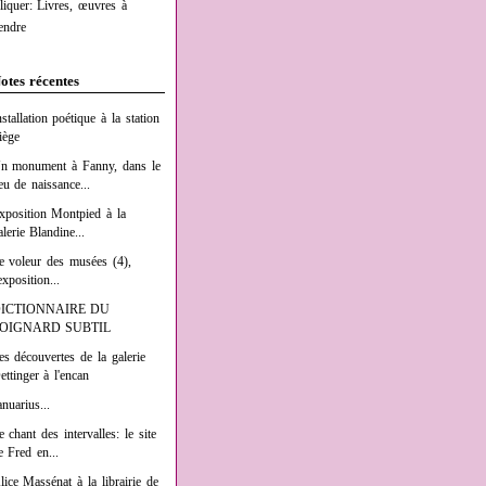
liquer: Livres, œuvres à
endre
otes récentes
nstallation poétique à la station
iège
n monument à Fanny, dans le
ieu de naissance...
xposition Montpied à la
alerie Blandine...
e voleur des musées (4),
exposition...
ICTIONNAIRE DU
OIGNARD SUBTIL
es découvertes de la galerie
ettinger à l'encan
anuarius...
e chant des intervalles: le site
e Fred en...
lice Massénat à la librairie de