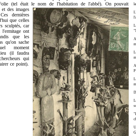
olie (tel était le nom de l'habitation de l'abbé).
On pouvait
l
e et des images
L
 Ces dernières
l
d'hui que celles
rs sculptés, car
L
t l'ermitage ont
"
andis que les
A
ans qu'on sache
m
uel moment
L
lieu (il faudra
m
chercheurs qui
irer ce point).
A
P
L
m
D
L
s
"
c
U
G