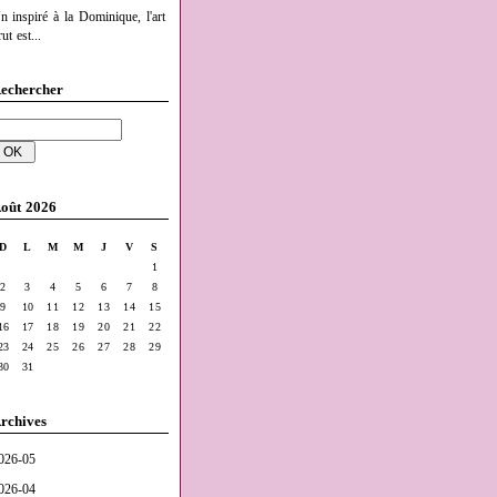
n inspiré à la Dominique, l'art
ut est...
echercher
oût 2026
D
L
M
M
J
V
S
1
2
3
4
5
6
7
8
9
10
11
12
13
14
15
16
17
18
19
20
21
22
23
24
25
26
27
28
29
30
31
rchives
026-05
026-04