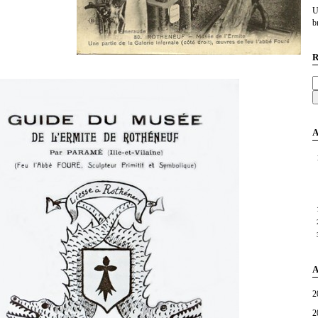
U
br
R
A
A
2
2