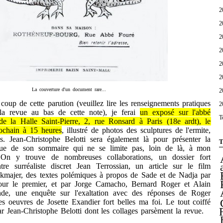
2
2
2
2
2
2
La couverture d'un document rare...
2
de cette parution (veuillez lire les renseignements pratiques
2
 la revue au bas de cette note), je ferai
un exposé sur l'abbé
T
de la Halle Saint-Pierre, 2, rue Ronsard à Paris (18e ardt), le
ochain à 15 heures
, illustré de photos des sculptures de l'ermite,
s. Jean-Christophe Belotti sera également là pour présenter la
T
ndue de son sommaire qui ne se limite pas, loin de là, à mon
. On y trouve de nombreuses collaborations, un dossier fort
tre surréaliste discret Jean Terrossian, un article sur le film
majer, des textes polémiques à propos de Sade et de Nadja par
pour le premier, et par Jorge Camacho, Bernard Roger et Alain
de, une enquête sur l'exaltation avec des réponses de Roger
es oeuvres de Josette Exandier fort belles ma foi. Le tout coiffé
par Jean-Christophe Belotti dont les collages parsèment la revue.