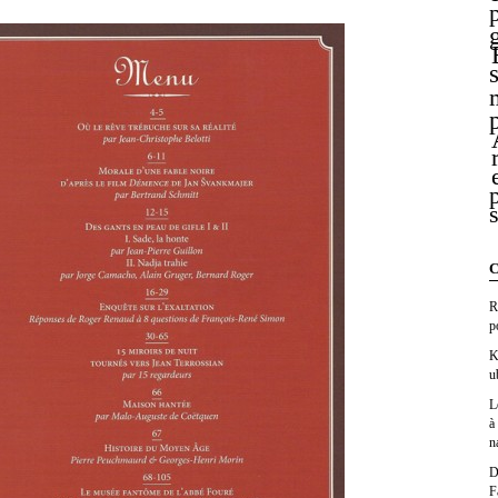
C
R
p
K
u
L
à
n
D
F