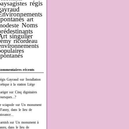
régis
paysagistes
gayraud
Environnements
spontanés
art
Noms
modeste
prédestinants
Art singulier
rémy ricordeau
environnements
populaires
spontanés
ommentaires récents
égis Gayraud
sur
Installation
oétique à la station Liège
ariger
sur
Cinq dignitaires
buesques...?
e sciapode
sur
Un monument
 Fanny, dans le lieu de
aissance...
arnish
sur
Un monument à
anny, dans le lieu de