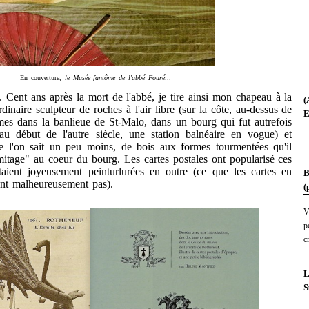
En couverture,
le Musée fantôme de l'abbé Fouré
...
nt ans après la mort de l'abbé, je tire ainsi mon chapeau à la
(
inaire sculpteur de roches à l'air libre (sur la côte, au-dessus de
E
s dans la banlieue de St-Malo, dans un bourg qui fut autrefois
u début de l'autre siècle, une station balnéaire en vogue) et
.
ue l'on sait un peu moins, de bois aux formes tourmentées qu'il
mitage" au coeur du bourg. Les cartes postales ont popularisé ces
étaient joyeusement peinturlurées en outre (ce que les cartes en
B
ent malheureusement pas).
(
V
p
c
L
S