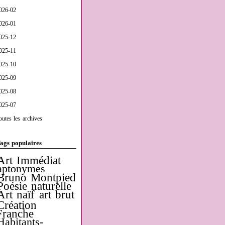
026-02
026-01
025-12
025-11
025-10
025-09
025-08
025-07
outes les archives
ags populaires
Art Immédiat
aptonymes
Bruno Montpied
Poésie naturelle
Art naïf
art brut
Création
Franche
Habitants-