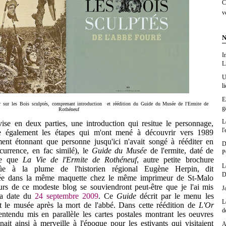
C
v
N
I
L
U
l
E
er sur les Bois sculptés, comprenant introduction et réédition du Guide du Musée de l'Ermite de
g
Rothéneuf
L
 en deux parties, une introduction qui resitue le personnage,
l'
ce également les étapes qui m'ont mené à découvrir vers 1989
ment étonnant que personne jusqu'ici n'avait songé à rééditer en
D
ccurrence, en fac similé), le
Guide du Musée
de l'ermite, daté de
P
ée que
La Vie de l'Ermite de Rothéneuf
, autre petite brochure
L
ûe à la plume de l'historien régional Eugène Herpin, dit
D
ée dans la même maquette chez le même imprimeur de St-Malo
urs de ce modeste blog se souviendront peut-être que je l'ai mis
J
la date du
24 septembre 2009
. Ce
Guide
décrit par le menu les
L
t le musée après la mort de l'abbé. Dans cette réédition de
L'Or
d
 entendu mis en parallèle les cartes postales montrant les oeuvres
nait ainsi à merveille à l'époque pour les estivants qui visitaient
A