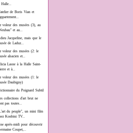
a Halle...
'atelier de Boris Vian et
'appartement...
e voleur des musées (3), au
Neubau" et au...
dieu Jacqueline, mais que le
usée de Laduz...
e voleur des musées (2: le
usée alsacien et...
licia Lasne à la Halle Saint-
ierre et à...
e voleur des musées (1: le
usée Daubigny)
ictionnaire du Poignard Subtil
es collections d'art brut ne
ont pas toutes...
L'art du peuple", un mini film
hez Konbini TV...
ne après-midi pour découvrir
ermaine Coupet,...