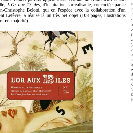
lle,
L'Or aux 13 îles
, d'inspiration surréalisante, concoctée par le
f
d
an-Christophe Belotti, qui en l'espèce avec la collaboration d'un
n
t Lefèvre, a réalisé là un très bel objet (108 pages, illustrations
»
rs en majorité) .
r
d
à
u
(
o
n
m
l
a
t
q
d
"
T
P