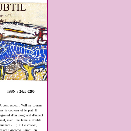
ISSN : 2426-0290
A contrecoeur, Will se tourna
ers le couteau et le prit. Il
'agissait d'un poignard d'aspect
anal, avec une lame à double
ranchant (…) « Ce côté-ci,
éclara Giacomo Paradi, en