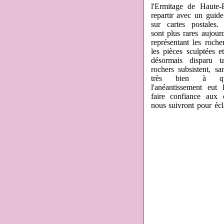
l'Ermitage de Haute-F
repartir avec un guid
sur cartes postales.
sont plus rares aujour
représentant les roche
les pièces sculptées e
désormais disparu t
rochers subsistent, s
très bien à q
l'anéantissement eut 
faire confiance aux 
nous suivront pour écla