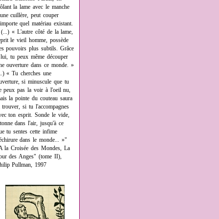
rôlant la lame avec le manche
'une cuillère, peut couper
'importe quel matériau existant.
 (...) « L'autre côté de la lame,
eprit le vieil homme, possède
es pouvoirs plus subtils. Grâce
 lui, tu peux même découper
ne ouverture dans ce monde. »
...) « Tu cherches une
uverture, si minuscule que tu
e peux pas la voir à l'oeil nu,
ais la pointe du couteau saura
a trouver, si tu l'accompagnes
vec ton esprit. Sonde le vide,
âtonne dans l'air, jusqu'à ce
ue tu sentes cette infime
échirure dans le monde... »"
A la Croisée des Mondes, La
our des Anges" (tome II),
hilip Pullman, 1997