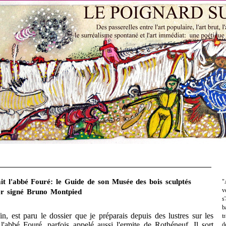
it l'abbé Fouré: le Guide de son Musée des bois sculptés
"
v
ier signé Bruno Montpied
s
b
est paru le dossier que je préparais depuis des lustres sur les
t
l'abbé Fouré, parfois appelé aussi l'ermite de Rothéneuf. Il sort
d