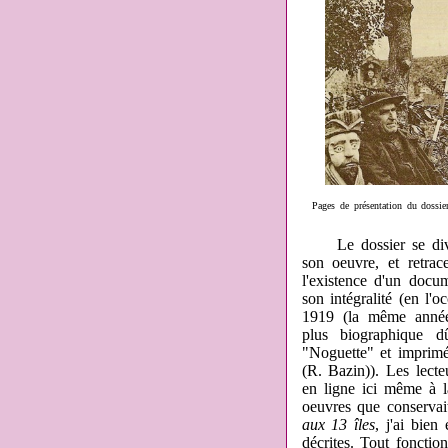
Pages de présentation du dossi
Le dossier se divise
son oeuvre, et retra
l'existence d'un docu
son intégralité (en l'o
1919 (la même ann
plus biographique d
"Noguette" et imprim
(R. Bazin)). Les lecte
en ligne ici même à 
oeuvres que conservai
aux 13 îles
, j'ai bien
décrites. Tout fonction