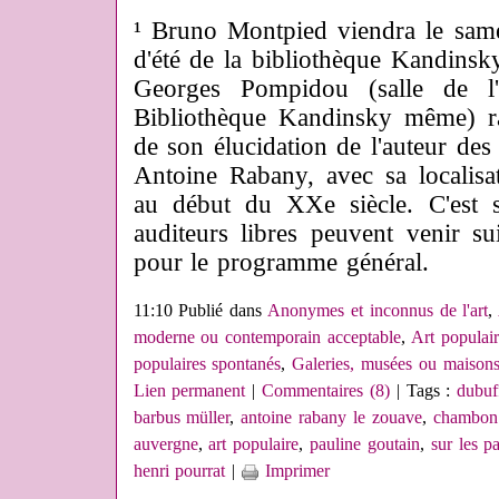
¹ Bruno Montpied viendra le samedi
d'été de la bibliothèque Kandins
Georges Pompidou (salle de l
Bibliothèque Kandinsky même) ra
de son élucidation de l'auteur des
Antoine Rabany, avec sa localis
au début du XXe siècle. C'est s
auditeurs libres peuvent venir s
pour le programme général.
11:10 Publié dans
Anonymes et inconnus de l'art
,
moderne ou contemporain acceptable
,
Art populair
populaires spontanés
,
Galeries, musées ou maisons
Lien permanent
|
Commentaires (8)
| Tags :
dubuf
barbus müller
,
antoine rabany le zouave
,
chambon 
auvergne
,
art populaire
,
pauline goutain
,
sur les p
henri pourrat
|
Imprimer