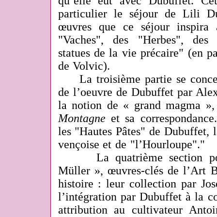
qu’elle eut avec Dubuffet. Ce
particulier le séjour de Lili D
œuvres que ce séjour inspira 
"Vaches", des "Herbes", des 
statues de la vie précaire" (en pa
de Volvic).
La troisième partie se concent
de l’oeuvre de Dubuffet par Alex
la notion de « grand magma »,
Montagne
et sa correspondance.
les "Hautes Pâtes" de Dubuffet, 
vençoise et de "l’Hourloupe"."
La quatrième section port
Müller », œuvres-clés de l’Art B
histoire : leur collection par Jo
l’intégration par Dubuffet à la co
attribution au
cultivateur Anto