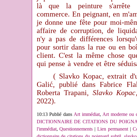
là que la peinture s'arrêt
commerce. En peignant, en m'amu
je donne une fête pour moi-même
affaire de corruption, de liquida
n'y a pas de différences lorsq
pour sortir dans la rue ou en bo
client. C'est la même chose que
qui pense à vendre et être séduis
( Slavko Kopac, e
xtrait d
Galić, publié dans Fabrice Fla
Roberta Trapani,
Slavko Kopac
2022).
10:13 Publié dans
Art immédiat
,
Art moderne ou c
DICTIONNAIRE DE CITATIONS DU POIGN
l'immédiat
,
Questionnements
|
Lien permanent
|
Co
dictionnaire de citations du poignard subtil
,
slavko