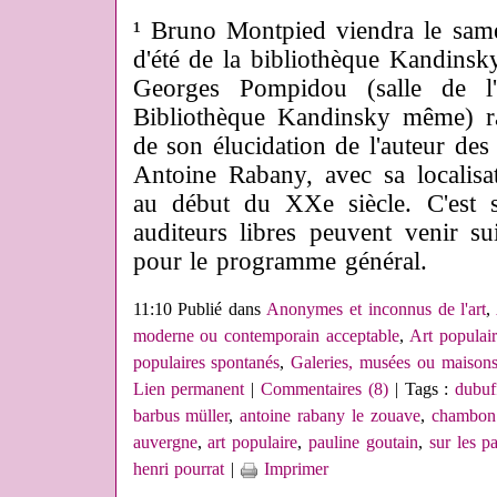
¹ Bruno Montpied viendra le samedi
d'été de la bibliothèque Kandins
Georges Pompidou (salle de l
Bibliothèque Kandinsky même) ra
de son élucidation de l'auteur des
Antoine Rabany, avec sa localis
au début du XXe siècle. C'est s
auditeurs libres peuvent venir s
pour le programme général.
11:10 Publié dans
Anonymes et inconnus de l'art
,
moderne ou contemporain acceptable
,
Art populair
populaires spontanés
,
Galeries, musées ou maisons
Lien permanent
|
Commentaires (8)
| Tags :
dubuf
barbus müller
,
antoine rabany le zouave
,
chambon 
auvergne
,
art populaire
,
pauline goutain
,
sur les p
henri pourrat
|
Imprimer