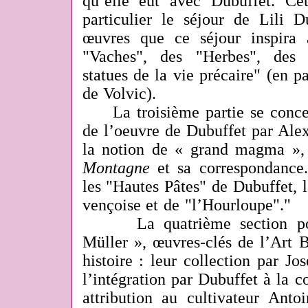
qu’elle eut avec Dubuffet. Ce
particulier le séjour de Lili D
œuvres que ce séjour inspira 
"Vaches", des "Herbes", des 
statues de la vie précaire" (en pa
de Volvic).
La troisième partie se concent
de l’oeuvre de Dubuffet par Alex
la notion de « grand magma »,
Montagne
et sa correspondance.
les "Hautes Pâtes" de Dubuffet, 
vençoise et de "l’Hourloupe"."
La quatrième section port
Müller », œuvres-clés de l’Art B
histoire : leur collection par Jo
l’intégration par Dubuffet à la co
attribution au
cultivateur Anto