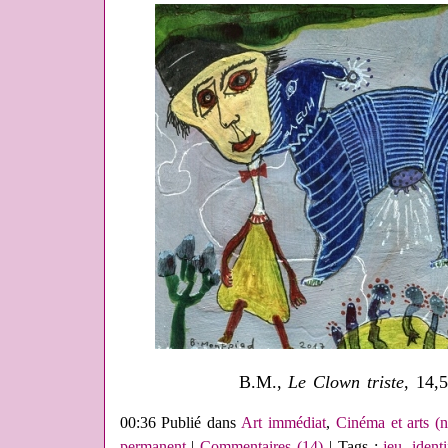
B.M.,
Le Clown triste
, 14,
00:36 Publié dans
Art immédiat
,
Cinéma et arts (
permanent
|
Commentaires (14)
| Tags :
jeu
,
ident