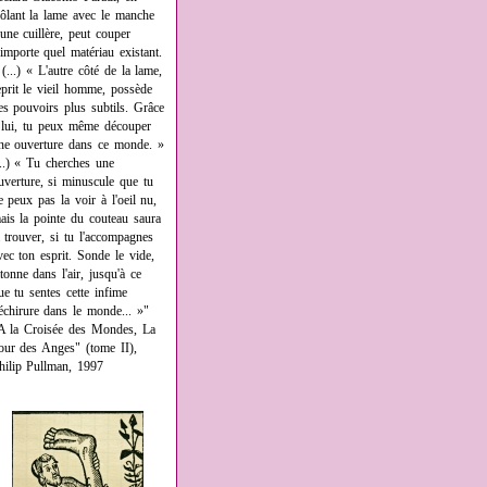
rôlant la lame avec le manche
'une cuillère, peut couper
'importe quel matériau existant.
 (...) « L'autre côté de la lame,
eprit le vieil homme, possède
es pouvoirs plus subtils. Grâce
 lui, tu peux même découper
ne ouverture dans ce monde. »
...) « Tu cherches une
uverture, si minuscule que tu
e peux pas la voir à l'oeil nu,
ais la pointe du couteau saura
a trouver, si tu l'accompagnes
vec ton esprit. Sonde le vide,
âtonne dans l'air, jusqu'à ce
ue tu sentes cette infime
échirure dans le monde... »"
A la Croisée des Mondes, La
our des Anges" (tome II),
hilip Pullman, 1997