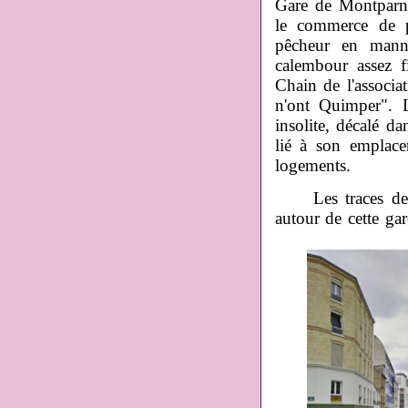
Gare de Montparna
le commerce de p
pêcheur en manne
calembour assez f
Chain de l'associat
n'ont Quimper". L
insolite, décalé d
lié à son emplace
logements.
Les traces des Br
autour de cette gar