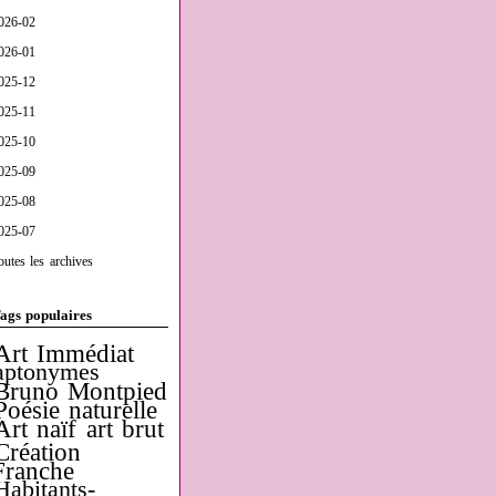
026-02
026-01
025-12
025-11
025-10
025-09
025-08
025-07
outes les archives
ags populaires
Art Immédiat
aptonymes
Bruno Montpied
Poésie naturelle
Art naïf
art brut
Création
Franche
Habitants-