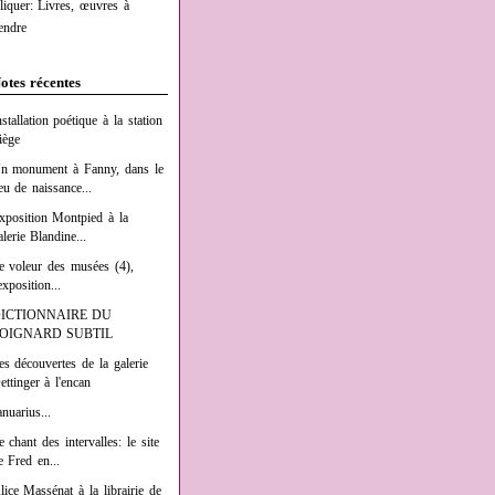
liquer: Livres, œuvres à
endre
otes récentes
nstallation poétique à la station
iège
n monument à Fanny, dans le
ieu de naissance...
xposition Montpied à la
alerie Blandine...
e voleur des musées (4),
exposition...
ICTIONNAIRE DU
OIGNARD SUBTIL
es découvertes de la galerie
ettinger à l'encan
anuarius...
e chant des intervalles: le site
e Fred en...
lice Massénat à la librairie de