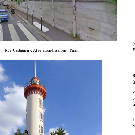
(
E
Rue Castagnary, XIVe arrondissement, Paris.
.
B
(
V
p
c
L
S