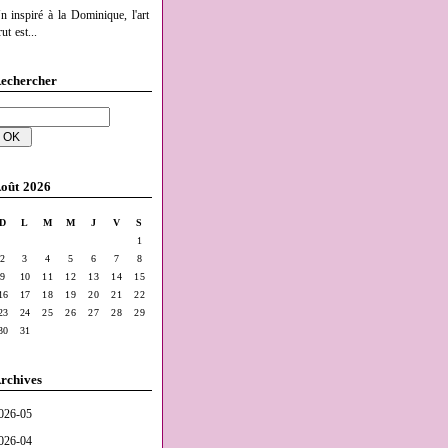
n inspiré à la Dominique, l'art
ut est...
echercher
oût 2026
D
L
M
M
J
V
S
1
2
3
4
5
6
7
8
9
10
11
12
13
14
15
16
17
18
19
20
21
22
23
24
25
26
27
28
29
30
31
rchives
026-05
026-04