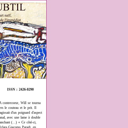
ISSN : 2426-0290
A contrecoeur, Will se tourna
ers le couteau et le prit. Il
'agissait d'un poignard d'aspect
anal, avec une lame à double
ranchant (…) « Ce côté-ci,
éclara Giacomo Paradi, en