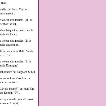
a Halle...
'atelier de Boris Vian et
'appartement...
e voleur des musées (3), au
Neubau" et au...
dieu Jacqueline, mais que le
usée de Laduz...
e voleur des musées (2: le
usée alsacien et...
licia Lasne à la Halle Saint-
ierre et à...
e voleur des musées (1: le
usée Daubigny)
ictionnaire du Poignard Subtil
es collections d'art brut ne
ont pas toutes...
L'art du peuple", un mini film
hez Konbini TV...
ne après-midi pour découvrir
ermaine Coupet,...