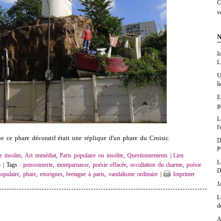
C
v
N
I
L
U
l
E
g
L
l'
e ce phare décoratif était une réplique d'un phare du Croisic.
D
P
e insolite
,
Art immédiat
,
Paris populaire ou insolite
,
Questionnements
|
Lien
L
)
| Tags :
poissonnerie
,
montparnasse
,
poésie effacée
,
occultation du charme
,
poésie
D
populaire
,
phare
,
enseignes
,
bretagne à paris
,
vandalisme ordinaire
|
Imprimer
J
L
d
A