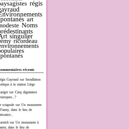
régis
paysagistes
gayraud
Environnements
spontanés
art
Noms
modeste
prédestinants
Art singulier
rémy ricordeau
environnements
populaires
spontanés
ommentaires récents
égis Gayraud
sur
Installation
oétique à la station Liège
ariger
sur
Cinq dignitaires
buesques...?
e sciapode
sur
Un monument
 Fanny, dans le lieu de
aissance...
arnish
sur
Un monument à
anny, dans le lieu de