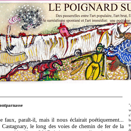
ontparnasse
"
v
s
e faux, paraît-il, mais il nous éclairait poétiquement...
b
 Castagnary, le long des voies de chemin de fer de la
t
d