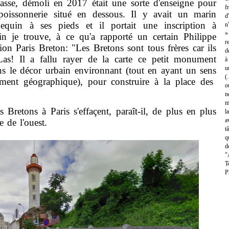
sse, démoli en 2017 était une sorte d'enseigne pour
f
oissonnerie situé en dessous. Il y avait un marin
d
quin à ses pieds et il portait une inscription à
n
»
in je trouve, à ce qu'a rapporté un certain Philippe
r
ion Paris Breton: "Les Bretons sont tous frères car ils
d
as! Il a fallu rayer de la carte ce petit monument
à
u
ans le décor urbain environnant (tout en ayant un sens
(
ment géographique), pour construire à la place des
o
n
m
etons à Paris s'effaçent, paraît-il, de plus en plus
l
a
e de l'ouest.
t
q
d
"
T
P