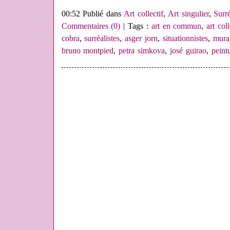
00:52 Publié dans
Art collectif
,
Art singulier
,
Surr
Commentaires (0)
| Tags :
art en commun
,
art coll
cobra
,
surréalistes
,
asger jorn
,
situationnistes
,
mura
bruno montpied
,
petra simkova
,
josé guirao
,
peint