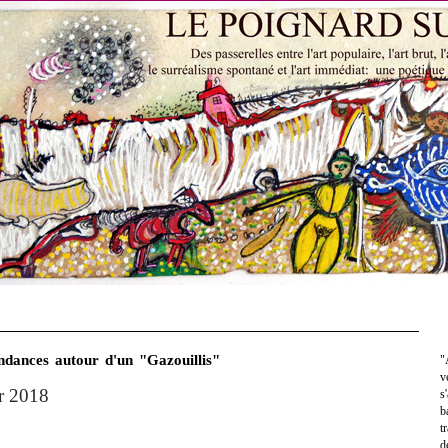
ndances autour d'un "Gazouillis"
"
v
r 2018
s
b
t
d