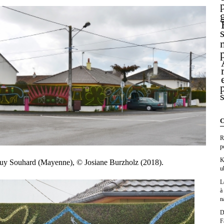
C
R
p
K
y Souhard (Mayenne), © Josiane Burzholz (2018).
u
L
à
n
D
F