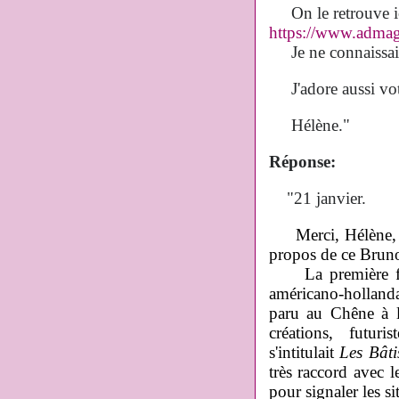
On le retrouve ic
https://www.admaga
Je ne connaissais 
J'adore aussi votr
Hélène."
Réponse:
"21 janvier.
Merci, Hélène, de
propos de ce Bruno 
La première fois
américano-hollanda
paru au Chêne à la
créations, futur
s'intitulait
Les Bâti
très raccord avec l
pour signaler les sit