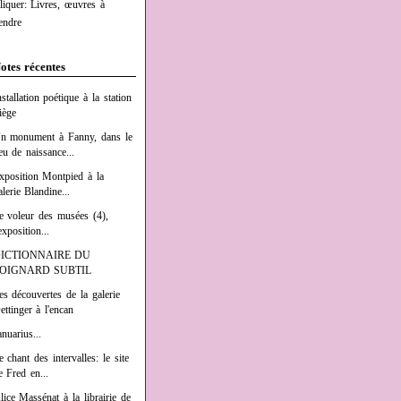
liquer: Livres, œuvres à
endre
otes récentes
nstallation poétique à la station
iège
n monument à Fanny, dans le
ieu de naissance...
xposition Montpied à la
alerie Blandine...
e voleur des musées (4),
exposition...
ICTIONNAIRE DU
OIGNARD SUBTIL
es découvertes de la galerie
ettinger à l'encan
anuarius...
e chant des intervalles: le site
e Fred en...
lice Massénat à la librairie de