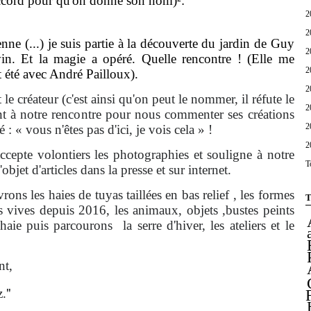
'accord pour qu'on donne son nom)²:
2
2
(...) je suis partie à la découverte du jardin de Guy
2
vin. Et la magie a opéré. Quelle rencontre ! (Elle me
2
et été avec André Pailloux).
2
créateur (c'est ainsi qu'on peut le nommer, il réfute le
2
ent à notre rencontre pour nous commenter ses créations
2
 : « vous n'êtes pas d'ici, je vois cela » !
2
te volontiers les photographies et souligne à notre
T
objet d'articles dans la presse et sur internet.
ns les haies de tuyas taillées en bas relief , les formes
T
s vives depuis 2016, les animaux, objets ,bustes peints
haie puis parcourons la serre d'hiver, les ateliers et le
t,
"
.