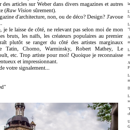
des articles sur Weber dans divers magazines et autres
l
e (
Raw Vision
sûrement).
L
agazine d'architecture, non, ou de déco? Design? J'avoue
l
..
L
je le laisse de côté, ne relevant pas selon moi de mon
"
es bruts, les naïfs, les créateurs populaires au premier
A
raît plutôt se ranger du côté des artistes marginaux
m
enre Tatin, Chomo, Warminsky, Robert Mathey, Le
L
lt, etc. Trop artiste pour moi! Quoique je reconnaisse
m
alentueux et impressionnant.
A
de votre signalement...
P
L
m
d"
D
L
s
"
c
U
G