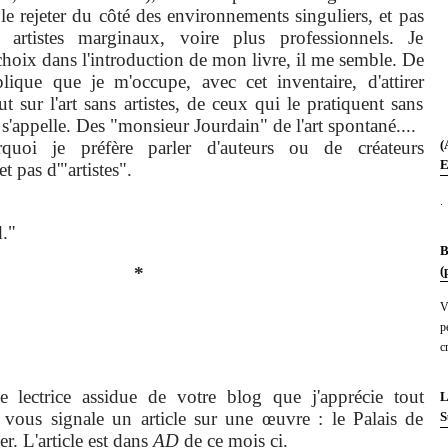
 rejeter du côté des environnements singuliers, et pas
 artistes marginaux, voire plus professionnels. Je
hoix dans l'introduction de mon livre, il me semble. De
ique que je m'occupe, avec cet inventaire, d'attirer
ut sur l'art sans artistes, de ceux qui le pratiquent sans
'appelle. Des "monsieur Jourdain" de l'art spontané....
 je préfère parler d'auteurs ou de créateurs
(
E
 pas d'"artistes".
.
."
B
*
(
V
p
c
trice assidue de votre blog que j'apprécie tout
L
e vous signale un article sur une œuvre : le Palais de
S
r. L'article est dans
AD
de ce mois ci.