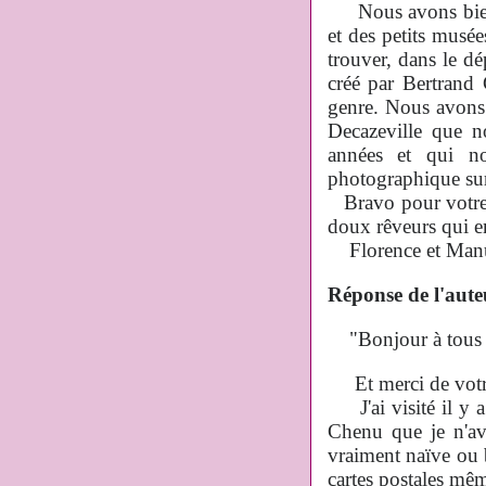
Nous avons bien a
et des petits musé
trouver, dans le d
créé par Bertran
genre. Nous avon
Decazeville que n
années et qui n
photographique su
Bravo pour votre t
doux rêveurs qui e
Florence et Manu
Réponse de l'auteu
"
Bonjour à tous
Et merci de votr
J'ai visité il y a 
Chenu que je n'ava
vraiment naïve ou b
cartes postales mêm