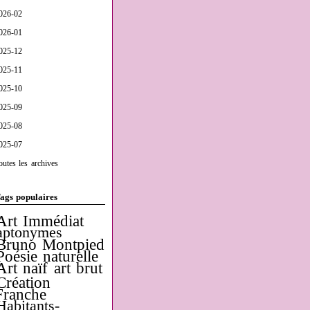
026-02
026-01
025-12
025-11
025-10
025-09
025-08
025-07
outes les archives
ags populaires
Art Immédiat
aptonymes
Bruno Montpied
Poésie naturelle
Art naïf
art brut
Création
Franche
Habitants-