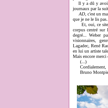
Il y a dû y avoir 
journaux par la suit
AD
, c'est un m
que je ne le lis pas.
Et, oui, ce site, 
corpus centré sur l
degré... Weber pa
visionnaires, g
Lagadec, René Raou
en lui un artiste t
Mais encore merci 
(...)
Cordialement,
Bruno Montpie