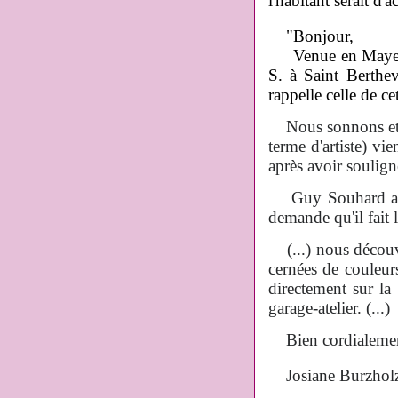
l'habitant serait d
"
Bonjour,
Venue en Mayenne 
S. à Saint Berthe
rappelle celle de c
Nous sonnons et le 
terme d'artiste) vi
après avoir souligné
Guy Souhard accep
demande qu'il fait l'
(...) nous découvro
cernées de couleur
directement sur la 
garage-atelier. (...)
Bien cordialemen
Josiane Burzholz