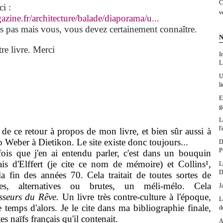
C
i :
v
zine.fr/architecture/balade/diaporama/u...
pas mais vous, vous devez certainement connaître.
N
e livre. Merci
I
L
U
l
E
g
L
l'
 ce retour à propos de mon livre, et bien sûr aussi à
Weber à Dietikon. Le site existe donc toujours...
D
P
 que j'en ai entendu parler, c'est dans un bouquin
is d'Elffert (je cite ce nom de mémoire) et Collins¹,
L
D
 fin des années 70. Cela traitait de toutes sortes de
istes, alternatives ou brutes, un méli-mélo. Cela
J
sseurs du Rêve.
Un livre très contre-culture à l'époque,
L
e temps d'alors. Je le cite dans ma bibliographie finale,
d
es naïfs français qu'il contenait.
A