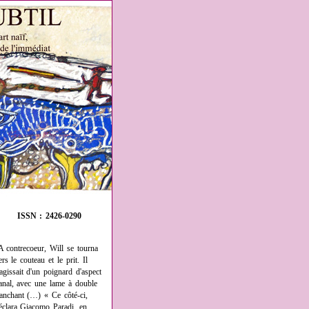
ISSN : 2426-0290
A contrecoeur, Will se tourna
ers le couteau et le prit. Il
'agissait d'un poignard d'aspect
anal, avec une lame à double
ranchant (…) « Ce côté-ci,
éclara Giacomo Paradi, en