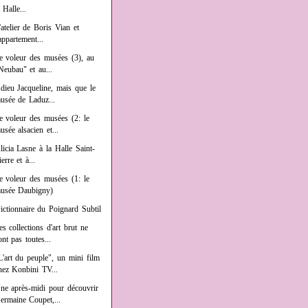
a Halle...
'atelier de Boris Vian et
'appartement...
e voleur des musées (3), au
Neubau" et au...
dieu Jacqueline, mais que le
usée de Laduz...
e voleur des musées (2: le
usée alsacien et...
licia Lasne à la Halle Saint-
ierre et à...
e voleur des musées (1: le
usée Daubigny)
ictionnaire du Poignard Subtil
es collections d'art brut ne
ont pas toutes...
L'art du peuple", un mini film
hez Konbini TV...
ne après-midi pour découvrir
ermaine Coupet,...