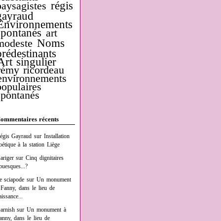
régis
paysagistes
gayraud
Environnements
spontanés
art
Noms
modeste
prédestinants
Art singulier
rémy ricordeau
environnements
populaires
spontanés
ommentaires récents
égis Gayraud
sur
Installation
oétique à la station Liège
ariger
sur
Cinq dignitaires
buesques...?
e sciapode
sur
Un monument
 Fanny, dans le lieu de
aissance...
arnish
sur
Un monument à
anny, dans le lieu de