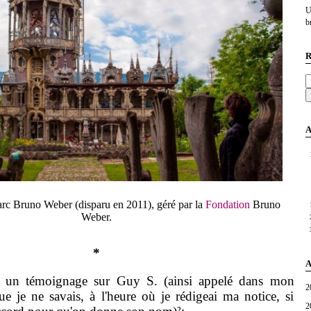
U
br
R
A
Parc Bruno Weber (disparu en 2011), géré par la
Fondation
Bruno
Weber.
*
A
témoignage sur Guy S. (ainsi appelé dans mon
2
e je ne savais, à l'heure où je rédigeai ma notice, si
2