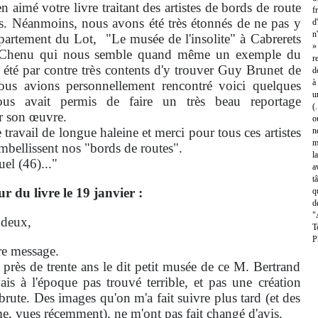
imé votre livre traitant des
artistes de bords de route
f
es.
Néanmoins, nous avons été très étonnés de ne pas y
d
n
épartement du Lot, "Le musée de l
'insolite" à Cabrerets
»
d Chenu
qui nous semble quand même un exemple du
r
s
été par contre très contents d'y trouver Guy Brunet
de
d
à
ous avions personnellement rencontré
voici quelques
u
ous avait permis de faire un
très beau reportage
(
r son
œuvre.
o
ravail de longue haleine et
merci pour tous ces artistes
n
m
mbellissent
nos "bords de routes".
l
el (
46)..."
a
t
r du livre le 19 janvier :
q
d
"
 deux,
T
P
e message.
près de trente ans le dit petit musée de ce M. Bertrand
is à l'époque pas trouvé terrible, et pas une création
rute. Des images qu'on m'a fait suivre plus tard (et des
e, vues récemment), ne m'ont pas fait changé d'avis.