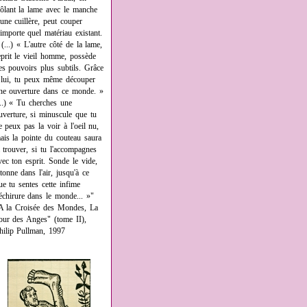
rôlant la lame avec le manche
'une cuillère, peut couper
'importe quel matériau existant.
 (...) « L'autre côté de la lame,
eprit le vieil homme, possède
es pouvoirs plus subtils. Grâce
 lui, tu peux même découper
ne ouverture dans ce monde. »
...) « Tu cherches une
uverture, si minuscule que tu
e peux pas la voir à l'oeil nu,
ais la pointe du couteau saura
a trouver, si tu l'accompagnes
vec ton esprit. Sonde le vide,
âtonne dans l'air, jusqu'à ce
ue tu sentes cette infime
échirure dans le monde... »"
A la Croisée des Mondes, La
our des Anges" (tome II),
hilip Pullman, 1997