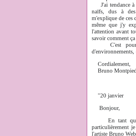
J'ai tendance à le
naïfs, dus à des
m'explique de ces c
même que j'y expl
l'attention avant to
savoir comment ça s
C'est pourquoi
d'environnements, et
Cordialement,
Bruno Montpied
"20 janvier
Bonjour,
En tant que lec
particulièrement j
l'artiste Bruno Webe