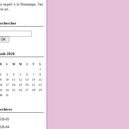
n inspiré à la Dominique, l'art
ut est...
echercher
oût 2026
D
L
M
M
J
V
S
1
2
3
4
5
6
7
8
9
10
11
12
13
14
15
16
17
18
19
20
21
22
23
24
25
26
27
28
29
30
31
rchives
026-05
026-04