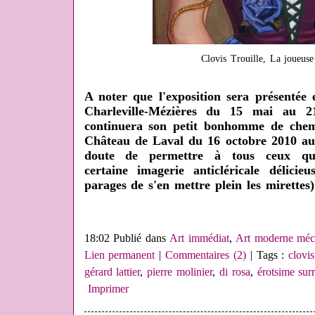
Clovis Trouille, La joueuse 
A noter que l'exposition sera présenté
Charleville-Mézières du 15 mai au 2
continuera son petit bonhomme de che
Château de Laval du 16 octobre 2010 au 
doute de permettre à tous ceux q
certaine imagerie anticléricale délici
parages de s'en mettre plein les mirettes)
18:02 Publié dans
Art immédiat
,
Art moderne mé
Lien permanent
|
Commentaires (2)
| Tags :
clovis
gérard lattier
,
pierre molinier
,
di rosa
,
érotsime surr
Imprimer