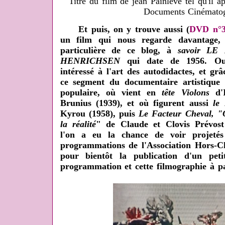
Titre du film de jean Painlevé tel qu'il ap
Documents Cinématog
Et puis, on y trouve aussi (
DVD n°3
un film qui nous regarde davantage,
particulière de ce blog, à
savoir L
HENRICHSEN
qui date de 1956. Oui,
intéressé à l'art des autodidactes, et gr
ce segment du documentaire artistique 
populaire, où vient en
tête Violons
d'I
Brunius (1939), et où figurent aussi
le 
Kyrou (1958), puis
Le Facteur Cheval, "
la réalité
" de Claude et Clovis Prévost
l'on a eu la chance de voir projeté
programmations de l'Association Hors-C
pour bientôt la publication d'un pet
programmation et cette filmographie à pa