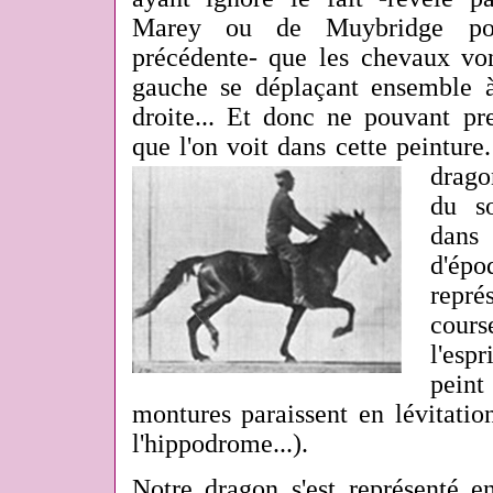
Marey ou de Muybridge po
précédente- que les chevaux von
gauche se déplaçant ensemble à
droite... Et donc ne pouvant pre
que l'on voit dans cette peinture.
drago
du s
dans
d'ép
rep
cours
l'es
peint
montures paraissent en lévitati
l'hippodrome...).
Notre dragon s'est représenté e