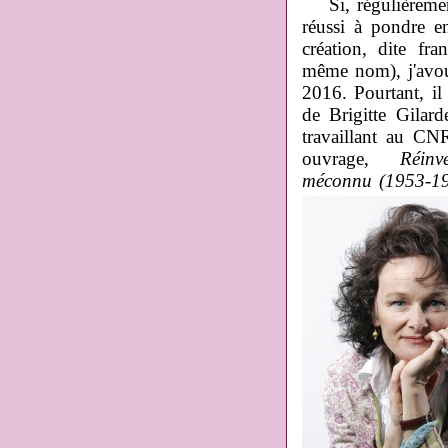
Si, régulièremen
réussi à pondre en
création, dite f
même nom), j'avoue
2016. Pourtant, il 
de Brigitte Gilard
travaillant au CNR
ouvrage,
Réinv
méconnu (1953-1