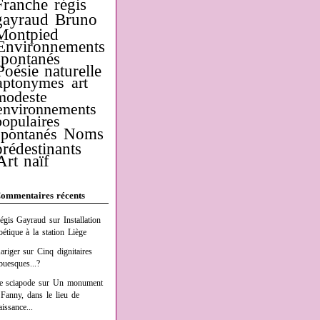
Franche
régis
gayraud
Bruno
Montpied
Environnements
spontanés
Poésie naturelle
aptonymes
art
modeste
environnements
populaires
Noms
spontanés
prédestinants
Art naïf
ommentaires récents
égis Gayraud
sur
Installation
oétique à la station Liège
ariger
sur
Cinq dignitaires
buesques...?
e sciapode
sur
Un monument
 Fanny, dans le lieu de
aissance...