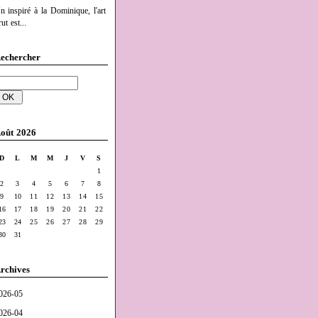
n inspiré à la Dominique, l'art
ut est...
echercher
oût 2026
D
L
M
M
J
V
S
1
2
3
4
5
6
7
8
9
10
11
12
13
14
15
16
17
18
19
20
21
22
23
24
25
26
27
28
29
30
31
rchives
026-05
026-04