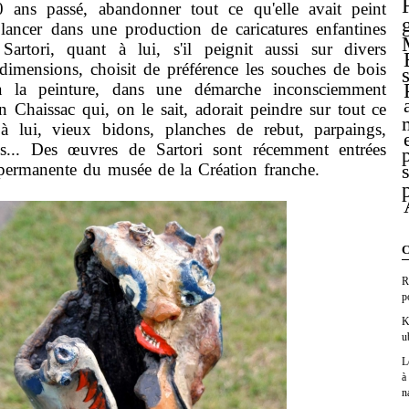
 ans passé, abandonner tout ce qu'elle avait peint
 lancer dans une production de caricatures enfantines
 Sartori, quant à lui, s'il peignit aussi sur divers
dimensions, choisit de préférence les souches de bois
it à la peinture, dans une démarche inconsciemment
 Chaissac qui, on le sait, adorait peindre sur tout ce
 à lui, vieux bidons, planches de rebut, parpaings,
es... Des œuvres de Sartori sont récemment entrées
ermanente du musée de la Création franche.
C
R
p
K
u
L
à
n