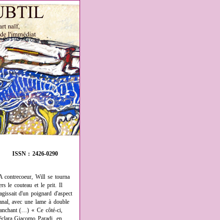
ISSN : 2426-0290
A contrecoeur, Will se tourna
ers le couteau et le prit. Il
'agissait d'un poignard d'aspect
anal, avec une lame à double
ranchant (…) « Ce côté-ci,
éclara Giacomo Paradi, en