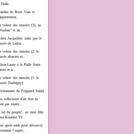
a Halle...
'atelier de Boris Vian et
'appartement...
e voleur des musées (3), au
Neubau" et au...
dieu Jacqueline, mais que le
usée de Laduz...
e voleur des musées (2: le
usée alsacien et...
licia Lasne à la Halle Saint-
ierre et à...
e voleur des musées (1: le
usée Daubigny)
ictionnaire du Poignard Subtil
es collections d'art brut ne
ont pas toutes...
L'art du peuple", un mini film
hez Konbini TV...
ne après-midi pour découvrir
ermaine Coupet,...