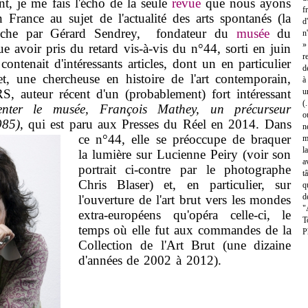
t, je me fais l'écho de la seule
revue
que nous ayons
f
 France au sujet de l'actualité des arts spontanés (la
d
ranche par Gérard Sendrey, fondateur du
musée
du
n
»
 avoir pris du retard vis-à-vis du n°44, sorti en juin
r
contenait d'intéressants articles, dont un en particulier
d
et, une chercheuse en histoire de l'art contemporain,
à
S, auteur récent d'un (probablement) fort intéressant
u
(
enter le musée, François Mathey, un précurseur
o
985)
, qui est paru aux Presses du Réel en 2014.
Dans
n
ce n°44, elle se préoccupe de braquer
m
l
la lumière sur Lucienne Peiry (voir son
a
portrait ci-contre par le photographe
t
Chris Blaser) et, en particulier, sur
q
d
l'ouverture de l'art brut vers les mondes
"
extra-européens qu'opéra celle-ci, le
T
temps où elle fut aux commandes de la
P
Collection de l'Art Brut (une dizaine
d'années de 2002 à 2012).