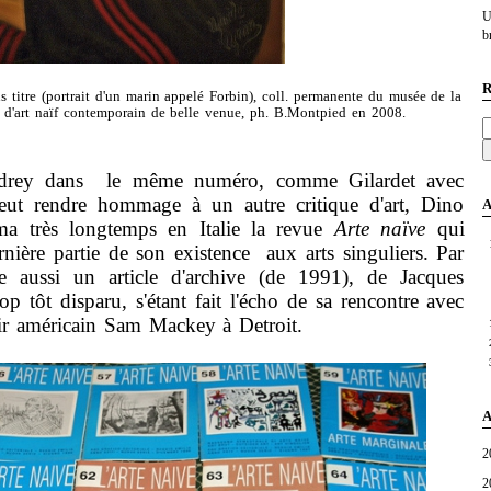
U
br
R
 titre (portrait d'un marin appelé Forbin), coll. permanente du musée de la
 d'art naïf contemporain de belle venue, ph. B.Montpied en 2008.
 dans le même numéro, comme Gilardet avec
eut rendre hommage à un autre critique d'art, Dino
A
ma très longtemps en Italie la revue
Arte naïve
qui
rnière partie de son existence aux arts singuliers. Par
ve aussi un article d'archive (de 1991), de Jacques
p tôt disparu, s'étant fait l'écho de sa rencontre avec
oir américain Sam Mackey à Detroit.
A
2
2