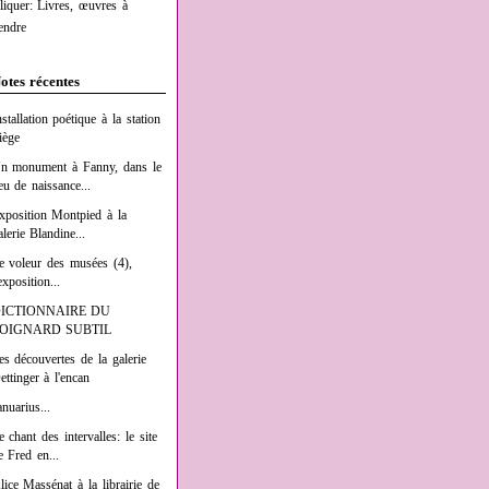
liquer: Livres, œuvres à
endre
otes récentes
nstallation poétique à la station
iège
n monument à Fanny, dans le
ieu de naissance...
xposition Montpied à la
alerie Blandine...
e voleur des musées (4),
exposition...
ICTIONNAIRE DU
OIGNARD SUBTIL
es découvertes de la galerie
ettinger à l'encan
anuarius...
e chant des intervalles: le site
e Fred en...
lice Massénat à la librairie de