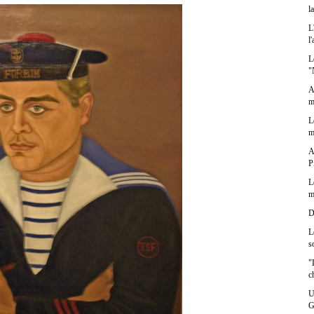
l
L
l
L
"
A
m
L
m
A
P
L
m
D
L
s
"
c
U
G