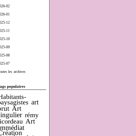
026-02
026-01
025-12
025-11
025-10
025-09
025-08
025-07
outes les archives
ags populaires
Habitants-
art
paysagistes
brut
Art
singulier
rémy
Art
ricordeau
Immédiat
Création