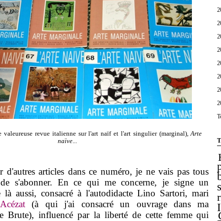
2
2
2
2
2
2
2
2
T
aleureuse revue italienne sur l'art naïf et l'art singulier (marginal),
Arte
T
naïve
...
'autres articles dans ce numéro, je ne vais pas tous
fit de s'abonner. En ce qui me concerne, je signe un
 là aussi, consacré à l'autodidacte Lino Sartori, mari
Acézat
(à qui j'ai consacré un ouvrage dans ma
te Brute), influencé par la liberté de cette femme qui