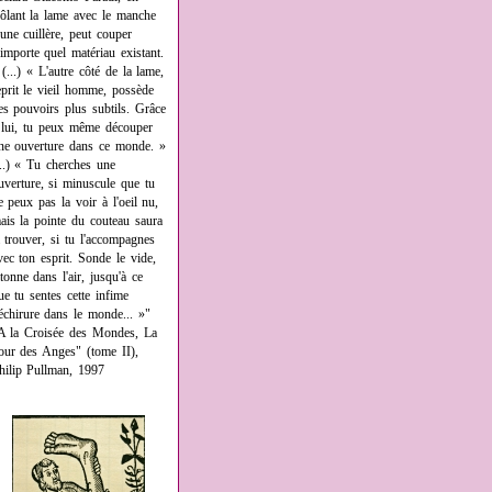
rôlant la lame avec le manche
'une cuillère, peut couper
'importe quel matériau existant.
 (...) « L'autre côté de la lame,
eprit le vieil homme, possède
es pouvoirs plus subtils. Grâce
 lui, tu peux même découper
ne ouverture dans ce monde. »
...) « Tu cherches une
uverture, si minuscule que tu
e peux pas la voir à l'oeil nu,
ais la pointe du couteau saura
a trouver, si tu l'accompagnes
vec ton esprit. Sonde le vide,
âtonne dans l'air, jusqu'à ce
ue tu sentes cette infime
échirure dans le monde... »"
A la Croisée des Mondes, La
our des Anges" (tome II),
hilip Pullman, 1997