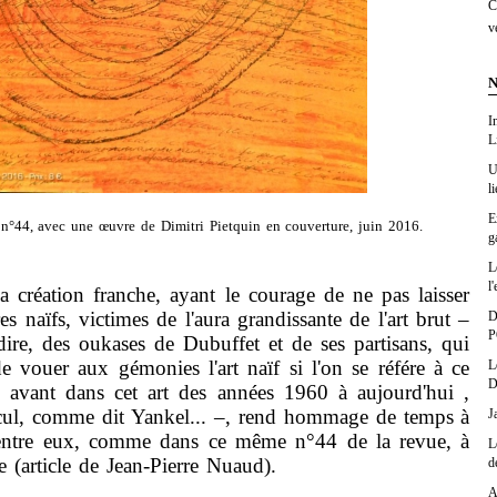
C
v
N
I
L
U
l
E
n°44, avec une œuvre de Dimitri Pietquin en couverture, juin 2016.
g
L
l'
création franche, ayant le courage de ne pas laisser
es naïfs, victimes de l'aura grandissante de l'art brut –
D
P
 dire, des oukases de Dubuffet et de ses partisans, qui
e vouer aux gémonies l'art naïf si l'on se référe à ce
L
D
 avant dans cet art des années 1960 à aujourd'hui ,
u-cul, comme dit Yankel... –, rend hommage de temps à
J
d'entre eux, comme dans ce même n°44 de la revue, à
L
(article de Jean-Pierre Nuaud).
d
A