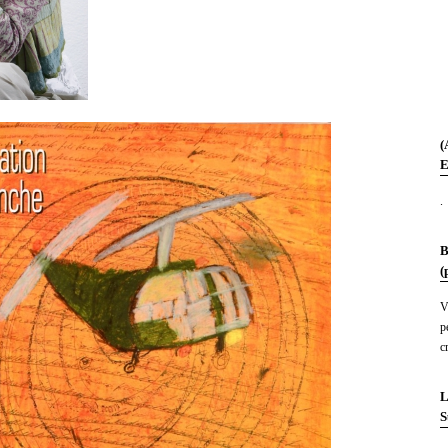
(
E
.
B
(
V
p
c
L
S