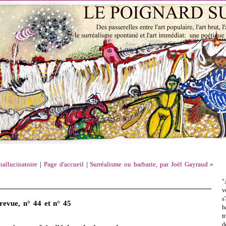
hallucinatoire
|
Page d'accueil
|
Surréalisme ou barbarie, par Joël Gayraud »
"
v
s
revue, n° 44 et n° 45
b
t
d