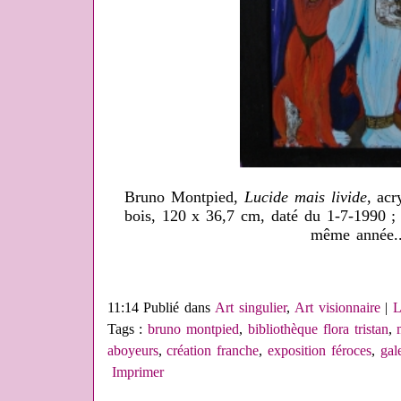
Bruno Montpied,
Lucide mais livide
, acr
bois, 120 x 36,7 cm, daté du 1-7-1990 
même année.
11:14 Publié dans
Art singulier
,
Art visionnaire
|
L
Tags :
bruno montpied
,
bibliothèque flora tristan
,
aboyeurs
,
création franche
,
exposition féroces
,
gal
Imprimer