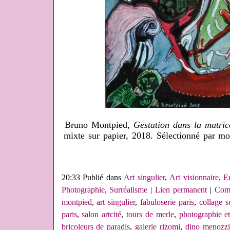
Bruno Montpied,
Gestation dans la matric
mixte sur papier, 2018. Sélectionné par m
20:33 Publié dans
Art singulier
,
Art visionnaire
,
E
Photographie
,
Surréalisme
|
Lien permanent
|
Comm
montpied
,
art singulier
,
fabuloserie paris
,
collage su
paris
,
salon artcité
,
tours de merle
,
photographie e
bricoleurs de paradis
,
galerie rizomi
,
dino menozzi