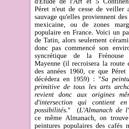
d'Etude de l'Art et 5 Contine
Péret n'eut de cesse de veiller 
sauvage qu'elles proviennent de
mexicaine, ou de zones margi
populaire en France. Voici un pas
de Tatin, alors seulement céramis
donc pas commencé son enviro
syncrétique de la Frénouse 
Mayenne (il recroisera la route 
des années 1960, ce que Péret 
décédera en 1959) : "
Sa peint
primitive de tous les arts arch
revient donc aux origines mê
d'intersection qui contient en
possibilités.
" (
L'Almanach de l'
ce même Almanach, on trouve 
peintures populaires des cafés 