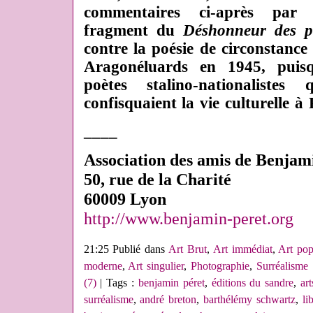
commentaires ci-après par
fragment du
Déshonneur des p
contre la poésie de circonstance 
Aragonéluards en 1945, puisq
poètes stalino-nationaliste
confisquaient la vie culturelle à 
____
Association des amis de Benjam
50, rue de la Charité
60009 Lyon
http://www.benjamin-peret.org
21:25 Publié dans
Art Brut
,
Art immédiat
,
Art pop
moderne
,
Art singulier
,
Photographie
,
Surréalisme
(7)
| Tags :
benjamin péret
,
éditions du sandre
,
ar
surréalisme
,
andré breton
,
barthélémy schwartz
,
li