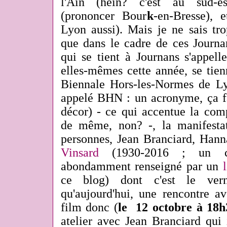
l'Ain (hein? c'est au sud-e
(prononcer Bour
k
-en-Bresse), 
Lyon aussi). Mais je ne sais tro
que dans le cadre de ces Journan
qui se tient à Journans s'appe
elles-mêmes cette année, se tien
Biennale Hors-les-Normes de 
appelé BHN : un acronyme, ça fa
décor) - ce qui accentue la comp
de même, non? -, la manifesta
personnes, Jean Branciard, Han
Vinsard
(1930-2016 ; un cr
abondamment renseigné par un
ce blog) dont c'est le vern
qu'aujourd'hui, une rencontre a
film donc (
le 12 octobre à 18h
atelier avec Jean Branciard qui 