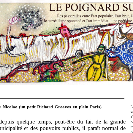
Nicolae (un petit Richard Greaves en plein Paris)
"
v
s
puis quelque temps, peut-être du fait de la grande
b
nicipalité et des pouvoirs publics, il paraît normal de
t
d