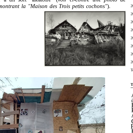
ontrant la "Maison des Trois petits cochons"
).
2
2
2
2
2
2
2
2
T
T