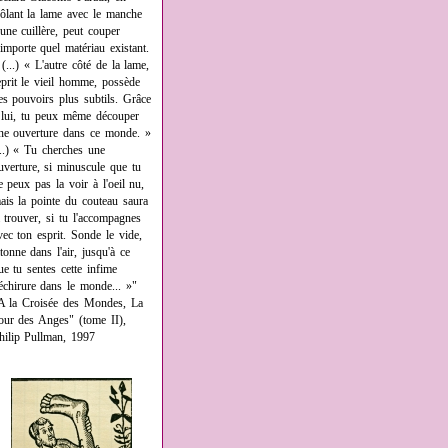
rôlant la lame avec le manche
'une cuillère, peut couper
'importe quel matériau existant.
 (...) « L'autre côté de la lame,
eprit le vieil homme, possède
es pouvoirs plus subtils. Grâce
 lui, tu peux même découper
ne ouverture dans ce monde. »
...) « Tu cherches une
uverture, si minuscule que tu
e peux pas la voir à l'oeil nu,
ais la pointe du couteau saura
a trouver, si tu l'accompagnes
vec ton esprit. Sonde le vide,
âtonne dans l'air, jusqu'à ce
ue tu sentes cette infime
échirure dans le monde... »"
A la Croisée des Mondes, La
our des Anges" (tome II),
hilip Pullman, 1997