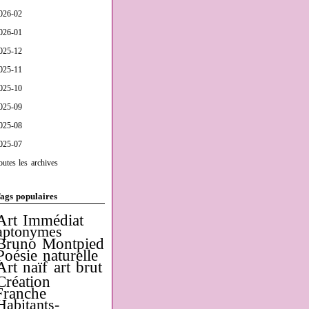
026-02
026-01
025-12
025-11
025-10
025-09
025-08
025-07
outes les archives
ags populaires
Art Immédiat
aptonymes
Bruno Montpied
Poésie naturelle
Art naïf
art brut
Création
Franche
Habitants-