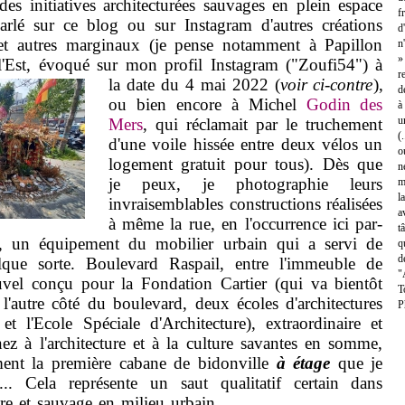
des initiatives architecturées sauvages en plein espace
f
parlé sur ce blog ou sur Instagram d'autres créations
d
t autres marginaux (je pense notamment à Papillon
n
»
 l'Est, évoqué sur mon profil Instagram ("Zoufi54") à
r
la date du 4 mai 2022
(
voir ci-contre
),
d
ou bien encore à Michel
Godin des
à
u
Mers
, qui réclamait par le truchement
(
d'une voile hissée entre deux vélos un
o
logement gratuit pour tous). Dès que
n
je peux, je photographie leurs
m
l
invraisemblables constructions réalisées
a
à même la rue, en l'occurrence ici par-
t
il, un équipement du mobilier urbain qui a servi de
q
d
lque sorte. Boulevard Raspail, entre l'immeuble de
"
vel conçu pour la Fondation Cartier (qui va bientôt
T
l'autre côté du boulevard, deux écoles d'architectures
P
t l'Ecole Spéciale d'Architecture), extraordinaire et
ez à l'architecture et à la culture savantes en somme,
ement la première cabane de bidonville
à étage
que je
... Cela représente un saut qualitatif certain dans
aire et sauvage en milieu urbain.