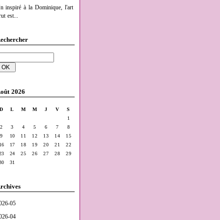
n inspiré à la Dominique, l'art
ut est...
echercher
oût 2026
D
L
M
M
J
V
S
1
2
3
4
5
6
7
8
9
10
11
12
13
14
15
16
17
18
19
20
21
22
23
24
25
26
27
28
29
30
31
rchives
026-05
026-04