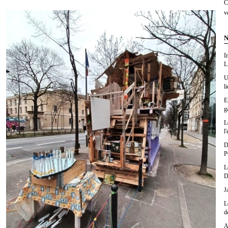
C
v
N
I
L
U
l
E
g
L
l'
D
P
L
D
J
L
d
A