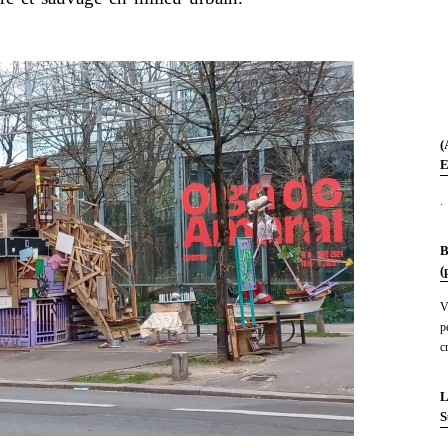
(
E
.
B
(
V
p
c
L
S