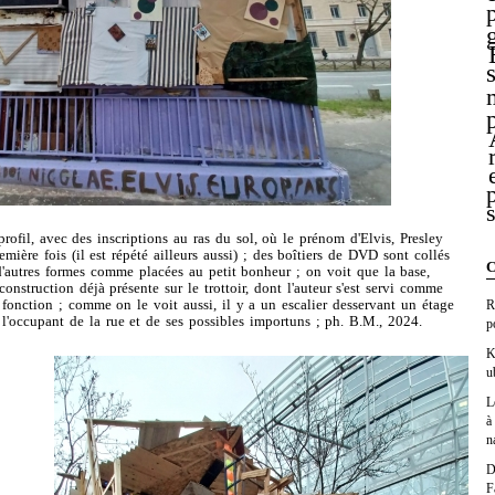
ofil, avec des inscriptions au ras du sol, où le prénom d'Elvis, Presley
mière fois (il est répété ailleurs aussi) ; des boîtiers de DVD sont collés
C
 d'autres formes comme placées au petit bonheur ; on voit que la base,
onstruction déjà présente sur le trottoir, dont l'auteur s'est servi comme
fonction ; comme on le voit aussi, il y a un escalier desservant un étage
R
l'occupant de la rue et de ses possibles importuns ; ph. B.M., 2024.
p
K
u
L
à
n
D
F