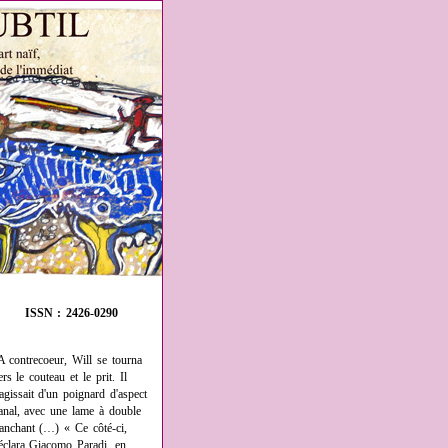
ISSN : 2426-0290
A contrecoeur, Will se tourna
ers le couteau et le prit. Il
'agissait d'un poignard d'aspect
anal, avec une lame à double
ranchant (…) « Ce côté-ci,
éclara Giacomo Paradi, en