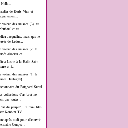
a Halle...
'atelier de Boris Vian et
'appartement...
e voleur des musées (3), au
Neubau" et au...
dieu Jacqueline, mais que le
usée de Laduz...
e voleur des musées (2: le
usée alsacien et...
licia Lasne à la Halle Saint-
ierre et à...
e voleur des musées (1: le
usée Daubigny)
ictionnaire du Poignard Subtil
es collections d'art brut ne
ont pas toutes...
L'art du peuple", un mini film
hez Konbini TV...
ne après-midi pour découvrir
ermaine Coupet,...