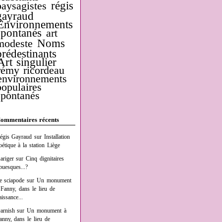
régis
paysagistes
gayraud
Environnements
spontanés
art
Noms
modeste
prédestinants
Art singulier
rémy ricordeau
environnements
populaires
spontanés
ommentaires récents
égis Gayraud
sur
Installation
oétique à la station Liège
ariger
sur
Cinq dignitaires
buesques...?
e sciapode
sur
Un monument
 Fanny, dans le lieu de
aissance...
arnish
sur
Un monument à
anny, dans le lieu de