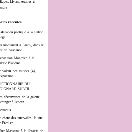
liquer: Livres, œuvres à
endre
otes récentes
nstallation poétique à la station
iège
n monument à Fanny, dans le
ieu de naissance...
xposition Montpied à la
alerie Blandine...
e voleur des musées (4),
exposition...
ICTIONNAIRE DU
OIGNARD SUBTIL
es découvertes de la galerie
ettinger à l'encan
anuarius...
e chant des intervalles: le site
e Fred en...
lice Massénat à la librairie de