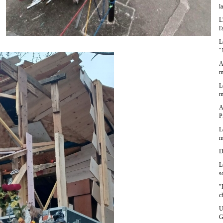
l
L
l
L
"
A
m
L
m
A
P
L
m
D
L
s
"
c
U
G