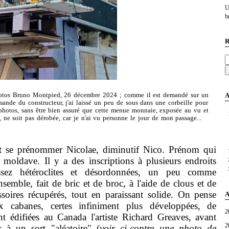
U
br
R
A
otos Bruno Montpied, 26 décembre 2024 ; comme il est demandé sur un
ande du constructeur, j'ai laissé un peu de sous dans une corbeille pour
s photos, sans être bien assuré que cette menue monnaie, exposée au vu et
, ne soit pas dérobée, car je n'ai vu personne le jour de mon passage...
ît se prénommer Nicolae, diminutif Nico. Prénom qui
moldave. Il y a des inscriptions à plusieurs endroits
ssez hétéroclites et désordonnées, un peu comme
ensemble, fait de bric et de broc, à l'aide de clous et de
essoires récupérés, tout en paraissant solide. On pense
A
ux cabanes, certes infiniment plus développées, de
2
nt édifiées au Canada l'artiste Richard Greaves, avant
2
 à un sort "aléatoire" (
voir ci-contre une photo de