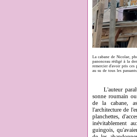
La cabane de Nicolae, ph
panonceau rédigé à la dem
remercier d'avoir pris ce
au su de tous les passants
L'auteur para
sonne roumain ou 
de la cabane, a
l'architecture de l'
planchettes, d'acc
inévitablement a
guingois, qu'avaie
de les abandonner