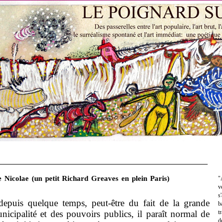
Nicolae (un petit Richard Greaves en plein Paris)
"
v
s
puis quelque temps, peut-être du fait de la grande
b
nicipalité et des pouvoirs publics, il paraît normal de
t
d