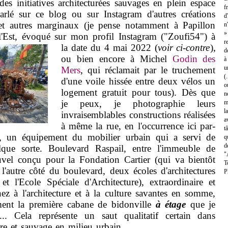
des initiatives architecturées sauvages en plein espace
f
parlé sur ce blog ou sur Instagram d'autres créations
d
t autres marginaux (je pense notamment à Papillon
n
»
 l'Est, évoqué sur mon profil Instagram ("Zoufi54") à
r
la date du 4 mai 2022
(
voir ci-contre
),
d
ou bien encore à Michel
Godin des
à
u
Mers
, qui réclamait par le truchement
(
d'une voile hissée entre deux vélos un
o
logement gratuit pour tous). Dès que
n
je peux, je photographie leurs
m
l
invraisemblables constructions réalisées
a
à même la rue, en l'occurrence ici par-
t
il, un équipement du mobilier urbain qui a servi de
q
d
lque sorte. Boulevard Raspail, entre l'immeuble de
"
vel conçu pour la Fondation Cartier (qui va bientôt
T
l'autre côté du boulevard, deux écoles d'architectures
P
t l'Ecole Spéciale d'Architecture), extraordinaire et
ez à l'architecture et à la culture savantes en somme,
ement la première cabane de bidonville
à étage
que je
... Cela représente un saut qualitatif certain dans
aire et sauvage en milieu urbain.