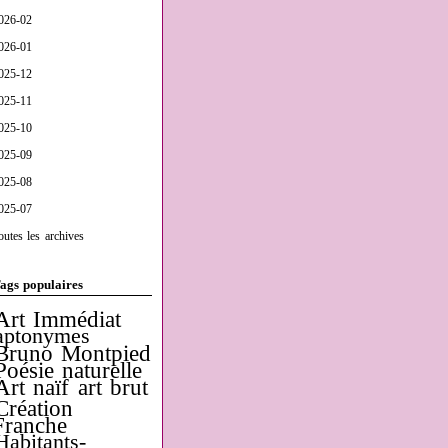
026-02
026-01
025-12
025-11
025-10
025-09
025-08
025-07
outes les archives
ags populaires
Art Immédiat
aptonymes
Bruno Montpied
Poésie naturelle
Art naïf
art brut
Création
Franche
Habitants-