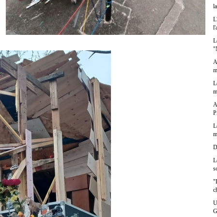
l
L
l
L
"
A
m
L
m
A
P
L
m
D
L
s
"
c
U
G