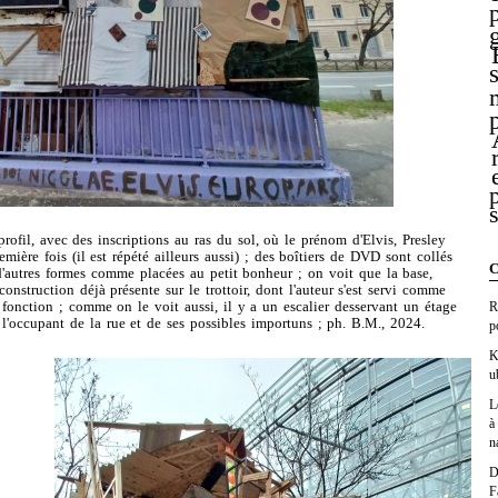
ofil, avec des inscriptions au ras du sol, où le prénom d'Elvis, Presley
mière fois (il est répété ailleurs aussi) ; des boîtiers de DVD sont collés
C
 d'autres formes comme placées au petit bonheur ; on voit que la base,
onstruction déjà présente sur le trottoir, dont l'auteur s'est servi comme
fonction ; comme on le voit aussi, il y a un escalier desservant un étage
R
l'occupant de la rue et de ses possibles importuns ; ph. B.M., 2024.
p
K
u
L
à
n
D
F