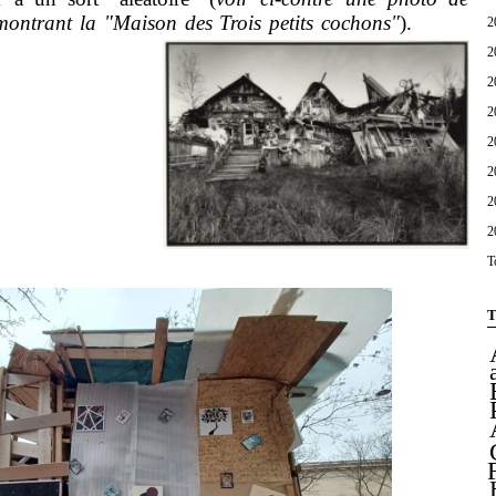
ontrant la "Maison des Trois petits cochons"
).
2
2
2
2
2
2
2
2
T
T