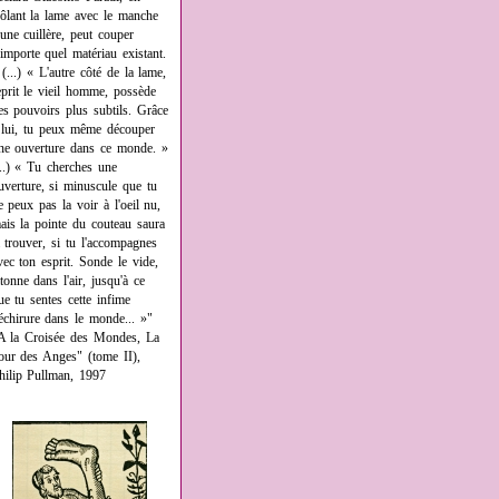
rôlant la lame avec le manche
'une cuillère, peut couper
'importe quel matériau existant.
 (...) « L'autre côté de la lame,
eprit le vieil homme, possède
es pouvoirs plus subtils. Grâce
 lui, tu peux même découper
ne ouverture dans ce monde. »
...) « Tu cherches une
uverture, si minuscule que tu
e peux pas la voir à l'oeil nu,
ais la pointe du couteau saura
a trouver, si tu l'accompagnes
vec ton esprit. Sonde le vide,
âtonne dans l'air, jusqu'à ce
ue tu sentes cette infime
échirure dans le monde... »"
A la Croisée des Mondes, La
our des Anges" (tome II),
hilip Pullman, 1997