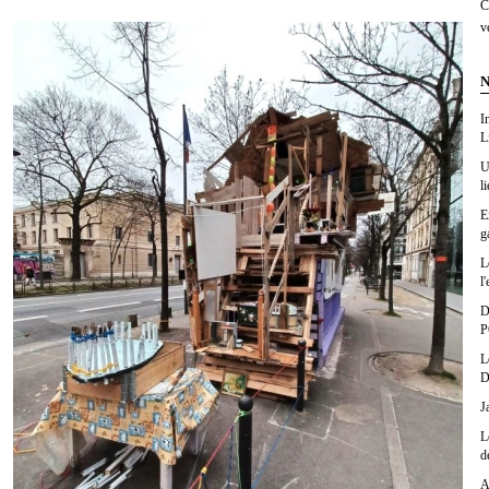
C
v
N
I
L
U
l
E
g
L
l'
D
P
L
D
J
L
d
A