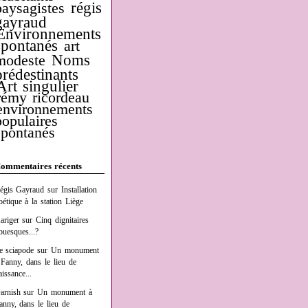
régis
paysagistes
gayraud
Environnements
spontanés
art
Noms
modeste
prédestinants
Art singulier
rémy ricordeau
environnements
populaires
spontanés
ommentaires récents
égis Gayraud
sur
Installation
oétique à la station Liège
ariger
sur
Cinq dignitaires
buesques...?
e sciapode
sur
Un monument
 Fanny, dans le lieu de
aissance...
arnish
sur
Un monument à
anny, dans le lieu de