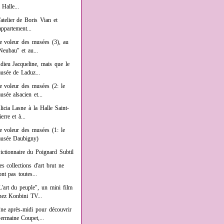
a Halle...
'atelier de Boris Vian et
'appartement...
e voleur des musées (3), au
Neubau" et au...
dieu Jacqueline, mais que le
usée de Laduz...
e voleur des musées (2: le
usée alsacien et...
licia Lasne à la Halle Saint-
ierre et à...
e voleur des musées (1: le
usée Daubigny)
ictionnaire du Poignard Subtil
es collections d'art brut ne
ont pas toutes...
L'art du peuple", un mini film
hez Konbini TV...
ne après-midi pour découvrir
ermaine Coupet,...