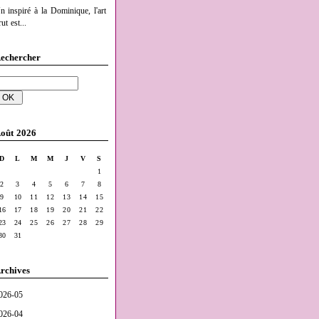
n inspiré à la Dominique, l'art
ut est...
echercher
oût 2026
D
L
M
M
J
V
S
1
2
3
4
5
6
7
8
9
10
11
12
13
14
15
16
17
18
19
20
21
22
23
24
25
26
27
28
29
30
31
rchives
026-05
026-04