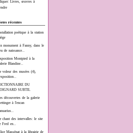
liquer: Livres, œuvres à
endre
otes récentes
nstallation poétique à la station
iège
n monument à Fanny, dans le
ieu de naissance...
xposition Montpied à la
alerie Blandine...
e voleur des musées (4),
exposition...
ICTIONNAIRE DU
OIGNARD SUBTIL
es découvertes de la galerie
ettinger à l'encan
anuarius...
e chant des intervalles: le site
e Fred en...
lice Massénat à la librairie de