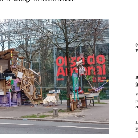
(
E
.
B
(
V
p
c
L
S