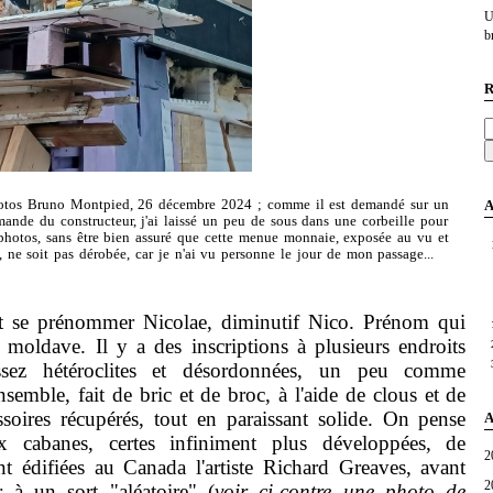
U
br
R
A
otos Bruno Montpied, 26 décembre 2024 ; comme il est demandé sur un
ande du constructeur, j'ai laissé un peu de sous dans une corbeille pour
s photos, sans être bien assuré que cette menue monnaie, exposée au vu et
, ne soit pas dérobée, car je n'ai vu personne le jour de mon passage...
ît se prénommer Nicolae, diminutif Nico. Prénom qui
moldave. Il y a des inscriptions à plusieurs endroits
ssez hétéroclites et désordonnées, un peu comme
ensemble, fait de bric et de broc, à l'aide de clous et de
essoires récupérés, tout en paraissant solide. On pense
A
ux cabanes, certes infiniment plus développées, de
2
nt édifiées au Canada l'artiste Richard Greaves, avant
2
 à un sort "aléatoire" (
voir ci-contre une photo de