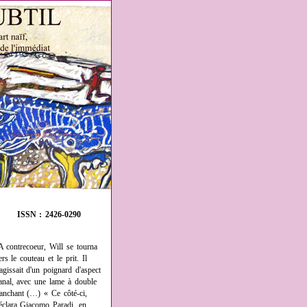
ISSN : 2426-0290
A contrecoeur, Will se tourna
ers le couteau et le prit. Il
'agissait d'un poignard d'aspect
anal, avec une lame à double
ranchant (…) « Ce côté-ci,
éclara Giacomo Paradi, en