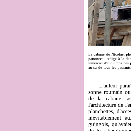
La cabane de Nicolae, ph
panonceau rédigé à la dem
remercier d'avoir pris ce
au su de tous les passants
L'auteur para
sonne roumain ou 
de la cabane, a
l'architecture de l'
planchettes, d'acc
inévitablement a
guingois, qu'avaie
de les abandonner