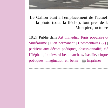
Le Galion était à l'emplacement de l'actuel
la photo (sous la flèche), tout près de 
Montpied, octobr
18:27 Publié dans
Art immédiat
,
Paris populaire o
Surréalisme
|
Lien permanent
|
Commentaires (7)
|
parisiens aux décors poétiques
,
obsessionnalité
,
él
l'éléphant
,
boulevard beaumarchais
,
bastille
,
cirque
poétiques
,
imagination en berne
|
Imprimer