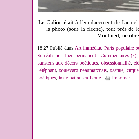
Le Galion était à l'emplacement de l'actuel
la photo (sous la flèche), tout près de 
Montpied, octobr
18:27 Publié dans
Art immédiat
,
Paris populaire o
Surréalisme
|
Lien permanent
|
Commentaires (7)
|
parisiens aux décors poétiques
,
obsessionnalité
,
él
l'éléphant
,
boulevard beaumarchais
,
bastille
,
cirque
poétiques
,
imagination en berne
|
Imprimer