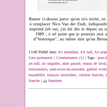
Rature ci-dessus parce qu'on m'a invité, en 
à remplacer Nico Van der Endt, indisponible
imprimé (eh oui, j'ai été dès le départ un s
1989 ; à tel point que je pourrais moi a
d'"historique", au même titre qu'un Bern
13:46 Publié dans
Art immédiat
,
Art naïf
,
Art pop
Lien permanent
|
Commentaires (1)
| Tags :
jean-l
art naïf
,
art singulier
,
alain pauzié
,
manas de laval
buissonniers
,
saint-sever-du-moustier
,
gabriel evrar
beaudelère
,
françois monchâtre
,
création franche
,
d
franche
|
Imprimer