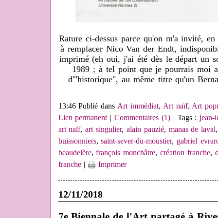
Rature ci-dessus parce qu'on m'a invité, en 
à remplacer Nico Van der Endt, indisponible
imprimé (eh oui, j'ai été dès le départ un s
1989 ; à tel point que je pourrais moi a
d'"historique", au même titre qu'un Bern
13:46 Publié dans
Art immédiat
,
Art naïf
,
Art pop
Lien permanent
|
Commentaires (1)
| Tags :
jean-l
art naïf
,
art singulier
,
alain pauzié
,
manas de laval
buissonniers
,
saint-sever-du-moustier
,
gabriel evrar
beaudelère
,
françois monchâtre
,
création franche
,
d
franche
|
Imprimer
12/11/2018
7e Biennale de l'Art partagé à Rives