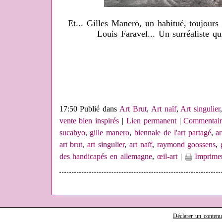
Et... Gilles Manero, un habitué, toujours
Louis Faravel... Un surréaliste qui 
17:50 Publié dans
Art Brut
,
Art naïf
,
Art singulier
vente bien inspirés
|
Lien permanent
|
Commentair
sucahyo
,
gille manero
,
biennale de l'art partagé
,
ar
art brut
,
art singulier
,
art naïf
,
raymond goossens
,
des handicapés en allemagne
,
œil-art
|
Imprime
Déclarer un contenu i