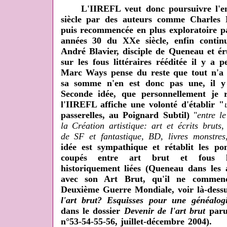
L'IIREFL veut donc poursuivre l'ent
siècle par des auteurs comme Charles N
puis recommencée en plus exploratoire 
années 30 du XXe siècle, enfin contin
André Blavier, disciple de Queneau et é
sur les fous littéraires rééditée il y a
Marc Ways pense du reste que tout n'a p
sa somme n'en est donc pas une, il y 
Seconde idée, que personnellement je r
l'IIREFL affiche une volonté d'établir "
passerelles, au Poignard Subtil)
"
entre
l
la Création artistique: art et écrits bruts,
de SF et fantastique, BD, livres monstres,
idée est sympathique et rétablit les po
coupés entre art brut et fous lit
historiquement liées (Queneau dans les
avec son Art Brut, qu'il ne commenc
Deuxième Guerre Mondiale, voir là-des
l'art brut? Esquisses pour une généalogi
dans le dossier
Devenir de l'art brut
paru
n°53-54-55-56, juillet-décembre 2004).