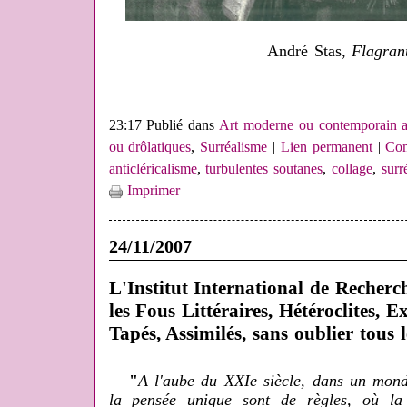
André Stas,
Flagrant
23:17 Publié dans
Art moderne ou contemporain a
ou drôlatiques
,
Surréalisme
|
Lien permanent
|
Com
anticléricalisme
,
turbulentes soutanes
,
collage
,
surr
Imprimer
24/11/2007
L'Institut International de Recherc
les Fous Littéraires, Hétéroclites, E
Tapés, Assimilés, sans oublier tous le
"
A l'aube du XXIe siècle, dans un monde
la pensée unique sont de règles, où la