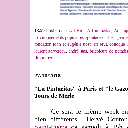
13:59 Publié dans
Art Brut
,
Art immédiat
,
Art pop
Environnements populaires spontanés
|
Lien perma
fondation john et eugénie bost
,
art brut
,
colloque l'
laurent gervereau
,
andré stas
,
bricoleurs de paradis
Imprimer
27/10/2018
"La Pinturitas" à Paris et "le Gazo
Tours de Merle
Ce sera le même week-en
bien différents... Hervé Cout
Saint-Pierre
ce samedi à 15h so