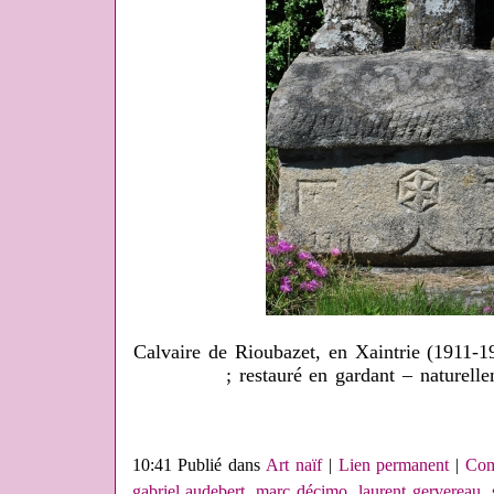
Calvaire de Rioubazet, en Xaintrie (1911-
; restauré en gardant – naturelle
10:41 Publié dans
Art naïf
|
Lien permanent
|
Com
gabriel audebert
,
marc décimo
,
laurent gervereau
,