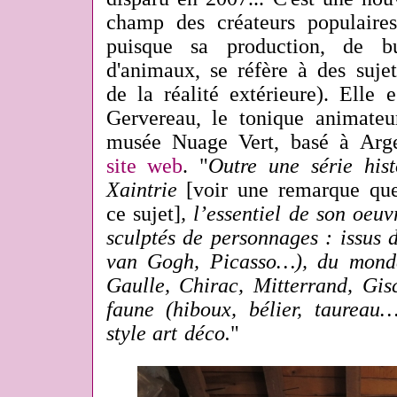
champ des créateurs populaires
puisque sa production, de bu
d'animaux, se réfère à des sujet
de la réalité extérieure). Elle 
Gervereau, le tonique animateur
musée Nuage Vert, basé à Arge
site web
. "
Outre une série hist
Xaintrie
[voir une remarque que
ce sujet]
, l’essentiel de son oeuv
sculptés de personnages : issus 
van Gogh, Picasso…), du monde
Gaulle, Chirac, Mitterrand, Gis
faune (hiboux, bélier, taurea
style art déco.
"