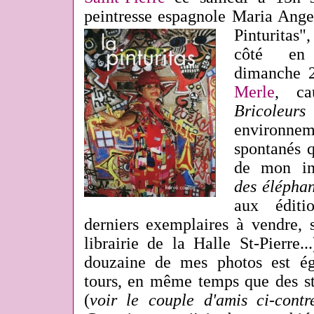
peintresse espagnole Maria Ange
Pinturitas",
côté en 
dimanche 
Merle
, ca
Bricoleu
environn
spontanés q
de mon in
des éléphan
aux édit
derniers exemplaires à vendre, s
librairie de la Halle St-Pierre.
douzaine de mes photos est é
tours, en même temps que des st
(
voir le couple d'amis ci-cont