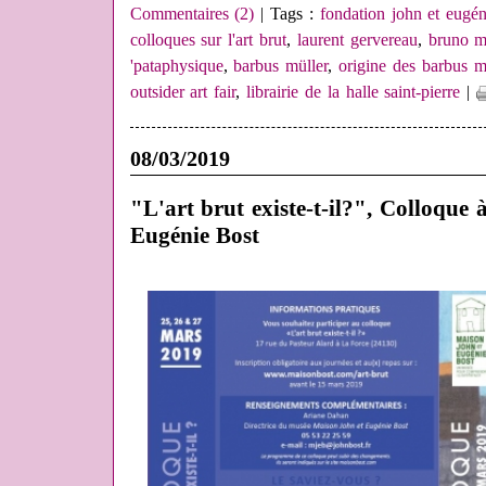
Commentaires (2)
| Tags :
fondation john et eugén
colloques sur l'art brut
,
laurent gervereau
,
bruno m
'pataphysique
,
barbus müller
,
origine des barbus m
outsider art fair
,
librairie de la halle saint-pierre
|
08/03/2019
"L'art brut existe-t-il?", Colloque
Eugénie Bost