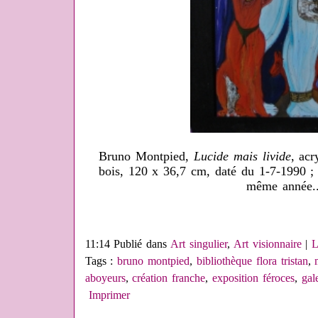
Bruno Montpied,
Lucide mais livide
, acr
bois, 120 x 36,7 cm, daté du 1-7-1990 
même année.
11:14 Publié dans
Art singulier
,
Art visionnaire
|
L
Tags :
bruno montpied
,
bibliothèque flora tristan
,
aboyeurs
,
création franche
,
exposition féroces
,
gal
Imprimer