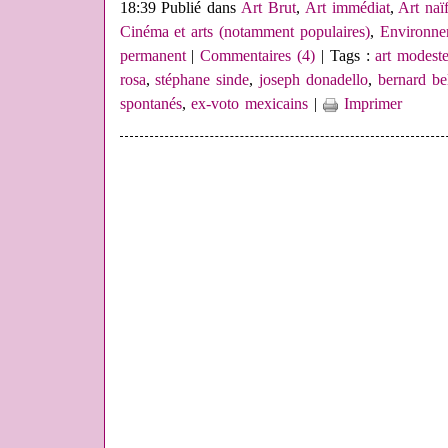
18:39 Publié dans
Art Brut
,
Art immédiat
,
Art naï
Cinéma et arts (notamment populaires)
,
Environne
permanent
|
Commentaires (4)
| Tags :
art modest
rosa
,
stéphane sinde
,
joseph donadello
,
bernard be
spontanés
,
ex-voto mexicains
|
Imprimer