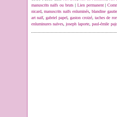
manuscrits naïfs ou bruts
|
Lien permanent
|
Comme
nicard
,
manuscrits naïfs enluminés
,
blandine gautie
art naïf
,
gabriel papel
,
gaston croizé
,
taches de ro
enluminures naïves
,
joseph laporte
,
paul-émile paj