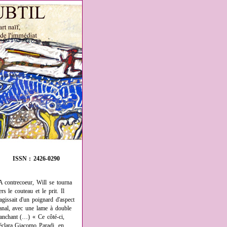
ISSN : 2426-0290
A contrecoeur, Will se tourna
ers le couteau et le prit. Il
'agissait d'un poignard d'aspect
anal, avec une lame à double
ranchant (…) « Ce côté-ci,
éclara Giacomo Paradi, en