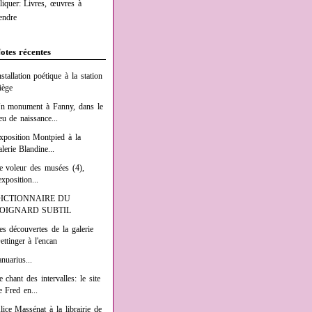
liquer: Livres, œuvres à
endre
otes récentes
nstallation poétique à la station
iège
n monument à Fanny, dans le
ieu de naissance...
xposition Montpied à la
alerie Blandine...
e voleur des musées (4),
exposition...
ICTIONNAIRE DU
OIGNARD SUBTIL
es découvertes de la galerie
ettinger à l'encan
anuarius...
e chant des intervalles: le site
e Fred en...
lice Massénat à la librairie de