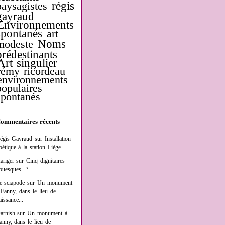
régis
paysagistes
gayraud
Environnements
spontanés
art
Noms
modeste
prédestinants
Art singulier
rémy ricordeau
environnements
populaires
spontanés
ommentaires récents
égis Gayraud
sur
Installation
oétique à la station Liège
ariger
sur
Cinq dignitaires
buesques...?
e sciapode
sur
Un monument
 Fanny, dans le lieu de
aissance...
arnish
sur
Un monument à
anny, dans le lieu de