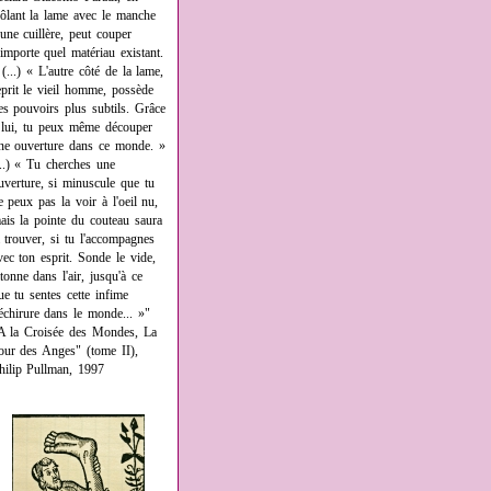
rôlant la lame avec le manche
'une cuillère, peut couper
'importe quel matériau existant.
 (...) « L'autre côté de la lame,
eprit le vieil homme, possède
es pouvoirs plus subtils. Grâce
 lui, tu peux même découper
ne ouverture dans ce monde. »
...) « Tu cherches une
uverture, si minuscule que tu
e peux pas la voir à l'oeil nu,
ais la pointe du couteau saura
a trouver, si tu l'accompagnes
vec ton esprit. Sonde le vide,
âtonne dans l'air, jusqu'à ce
ue tu sentes cette infime
échirure dans le monde... »"
A la Croisée des Mondes, La
our des Anges" (tome II),
hilip Pullman, 1997