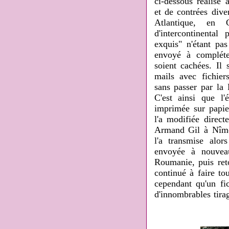
ci-dessous
réalisé 
et de contrées dive
Atlantique, en C
d'intercontinental
exquis" n'étant pa
envoyé à compléte
soient cachées. Il s
mails avec fichie
sans passer par la 
C'est ainsi que 
imprimée sur papi
l'a modifiée direct
Armand Gil à Nîmes
l'a transmise alo
envoyée à nouvea
Roumanie, puis ret
continué à faire to
cependant qu'un fi
d'innombrables tira