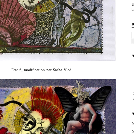
U
br
R
A
Etat 6, modification par Sasha Vlad
A
2
2