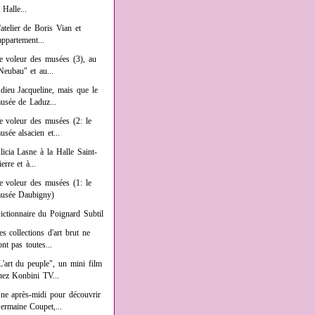
a Halle...
'atelier de Boris Vian et
'appartement...
e voleur des musées (3), au
Neubau" et au...
dieu Jacqueline, mais que le
usée de Laduz...
e voleur des musées (2: le
usée alsacien et...
licia Lasne à la Halle Saint-
ierre et à...
e voleur des musées (1: le
usée Daubigny)
ictionnaire du Poignard Subtil
es collections d'art brut ne
ont pas toutes...
L'art du peuple", un mini film
hez Konbini TV...
ne après-midi pour découvrir
ermaine Coupet,...