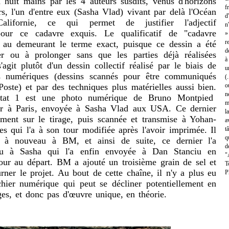
à huit mains par les 4 auteurs susdits, venus d'horizons
f
rs, l'un d'entre eux (Sasha Vlad) vivant par delà l'Océan
d
alifornie, ce qui permet de justifier l'adjectif
n
 pour ce cadavre exquis.
Le qualificatif de "cadavre
»
r
s au demeurant le terme exact, puisque ce dessin a été
d
r ou à prolonger sans que les parties déjà réalisées
à
'agit plutôt d'un dessin collectif réalisé par le biais de
u
rs numériques (dessins scannés pour être communiqués
(
Poste) et par des techniques plus matérielles aussi bien.
o
n
l'état 1 est une photo numérique de Bruno Montpied
m
er
à Paris
, envoyée à Sasha Vlad aux USA. Ce dernier
l
ement sur le tirage, puis scannée et transmise à Yohan-
a
 qui l'a à son tour modifiée après l'avoir imprimée. Il
t
q
rs à nouveau à BM, et ainsi de suite, ce dernier l'a
d
u à Sasha qui l'a enfin envoyée à Dan Stanciu en
"
our au départ. BM a ajouté un troisième grain de sel et
T
urner le projet. Au bout de cette chaîne, il n'y a plus eu
P
chier numérique qui peut se décliner potentiellement en
ges, et donc pas d'œuvre unique, en théorie.