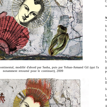
C
v
N
I
L
U
l
E
g
L
l'
ontinental, modifié d'abord par Sasha, puis par Yohan-Armand Gil (qui l'a
D
notamment retourné pour le continuer), 2009
P
L
D
J
L
d
A