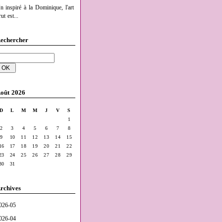
n inspiré à la Dominique, l'art
ut est...
echercher
oût 2026
D
L
M
M
J
V
S
1
2
3
4
5
6
7
8
9
10
11
12
13
14
15
16
17
18
19
20
21
22
23
24
25
26
27
28
29
30
31
rchives
026-05
026-04