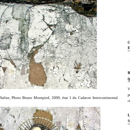
(
E
.
B
(
V
p
-Saône, Photo Bruno Montpied, 2009, état 1 du Cadavre Intercontinental
c
L
S