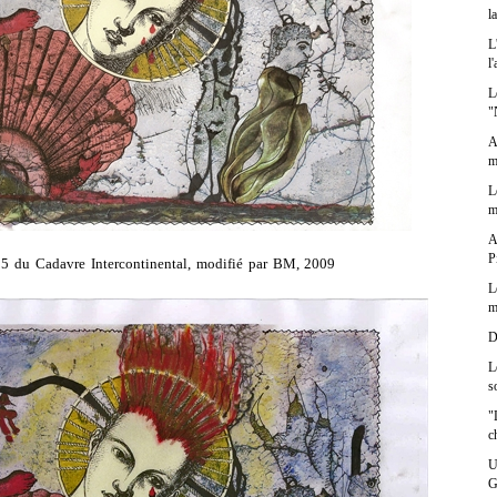
l
L
l
L
"
A
m
L
m
A
P
 5 du Cadavre Intercontinental, modifié par BM, 2009
L
m
D
L
s
"
c
U
G