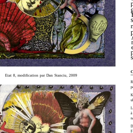
C
Etat 8, modification par Dan Stanciu, 2009
R
p
K
u
L
à
n
D
F