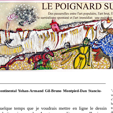
continental Yohan-Armand Gil-Bruno Montpied-Dan Stanciu-
"
v
s
b
quelque temps que je voudrais mettre en ligne le dessin
t
d