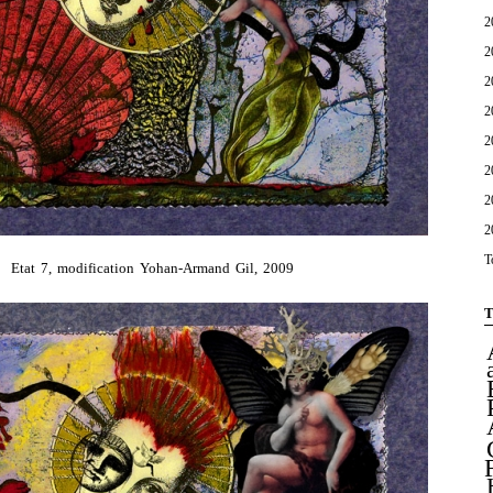
2
2
2
2
2
2
2
2
T
Etat 7, modification Yohan-Armand Gil, 2009
T