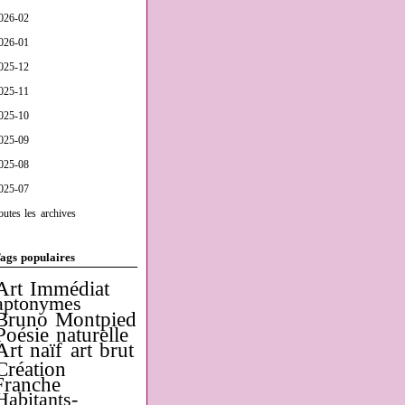
026-02
026-01
025-12
025-11
025-10
025-09
025-08
025-07
outes les archives
ags populaires
Art Immédiat
aptonymes
Bruno Montpied
Poésie naturelle
Art naïf
art brut
Création
Franche
Habitants-