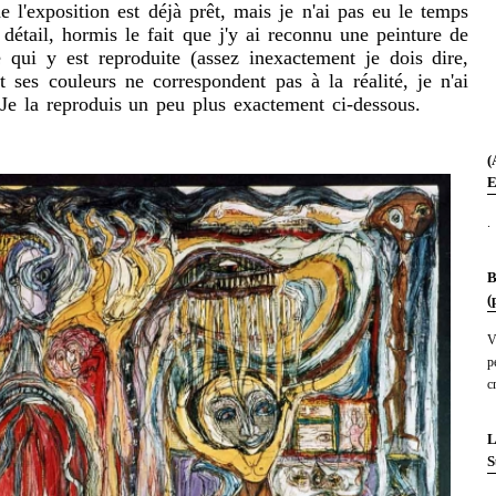
exposition est déjà prêt, mais je n'ai pas eu le temps
détail, hormis le fait que j'y ai reconnu une peinture de
 qui y est reproduite (assez inexactement je dois dire,
et ses couleurs ne correspondent pas à la réalité, je n'ai
Je la reproduis un peu plus exactement ci-dessous.
(
E
.
B
(
V
p
c
L
S