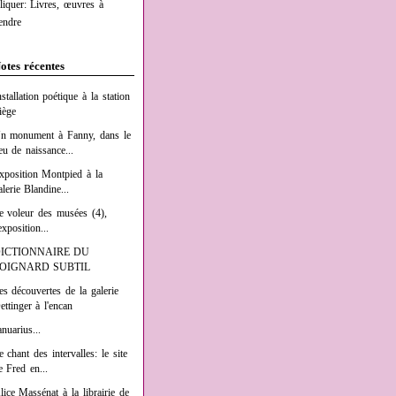
liquer: Livres, œuvres à
endre
otes récentes
nstallation poétique à la station
iège
n monument à Fanny, dans le
ieu de naissance...
xposition Montpied à la
alerie Blandine...
e voleur des musées (4),
exposition...
ICTIONNAIRE DU
OIGNARD SUBTIL
es découvertes de la galerie
ettinger à l'encan
anuarius...
e chant des intervalles: le site
e Fred en...
lice Massénat à la librairie de