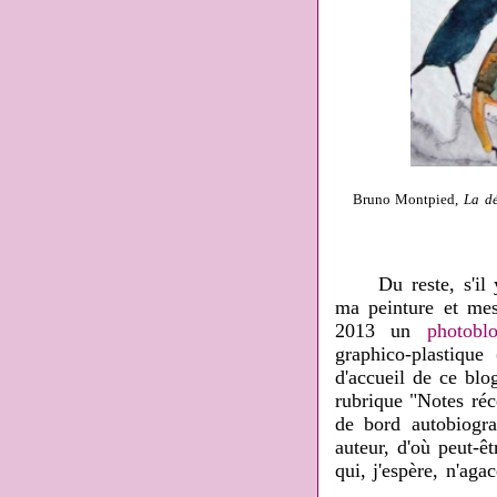
Bruno Montpied,
La dé
Du reste, s'il y a
ma peinture et mes 
2013 un
photobl
graphico-plastiqu
d'accueil de ce blo
rubrique "Notes réc
de bord autobiograp
auteur, d'où peut-ê
qui, j'espère, n'aga