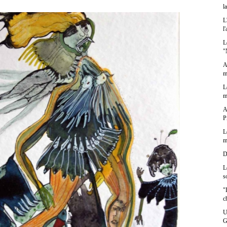
l
L
l
L
"
A
m
L
m
A
P
L
m
D
L
s
"
c
U
G