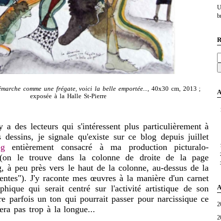
U
br
R
marche comme une frégate, voici la belle emportée...,
40x30 cm, 2013 ;
A
exposée à la Halle St-Pierre
 des lecteurs qui s'intéressent plus particulièrement à
dessins, je signale qu'existe sur ce blog depuis juillet
og
entièrement consacré à ma production picturalo-
e (on le trouve dans la colonne de droite de la page
g, à peu près vers le haut de la colonne, au-dessus de la
entes"). J'y raconte mes œuvres à la manière d'un carnet
A
hique qui serait centré sur l'activité artistique de son
tre parfois un ton qui pourrait passer pour narcissique ce
2
cera pas trop à la longue...
2