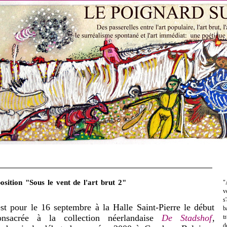
osition "Sous le vent de l'art brut 2"
"
v
s
est pour le 16 septembre à la Halle Saint-Pierre le début
b
consacrée à la collection néerlandaise
De Stadshof
,
t
d