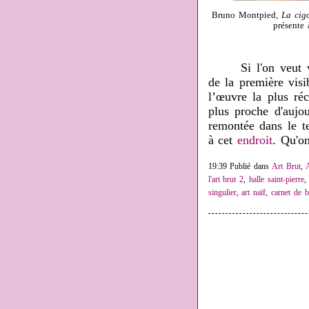
Bruno Montpied,
La cigo
présente 
Si l'on veut voir
de la première visi
l’œuvre la plus ré
plus proche d'aujou
remontée dans le te
à cet
endroit
. Qu'on
19:39 Publié dans
Art Brut
,
A
l'art brut 2
,
halle saint-pierre
singulier
,
art naïf
,
carnet de b