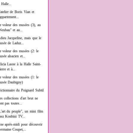
a Halle...
'atelier de Boris Vian et
'appartement...
e voleur des musées (3), au
Neubau" et au...
dieu Jacqueline, mais que le
usée de Laduz...
e voleur des musées (2: le
usée alsacien et...
licia Lasne à la Halle Saint-
ierre et à...
e voleur des musées (1: le
usée Daubigny)
ictionnaire du Poignard Subtil
es collections d'art brut ne
ont pas toutes...
L'art du peuple", un mini film
hez Konbini TV...
ne après-midi pour découvrir
ermaine Coupet,...