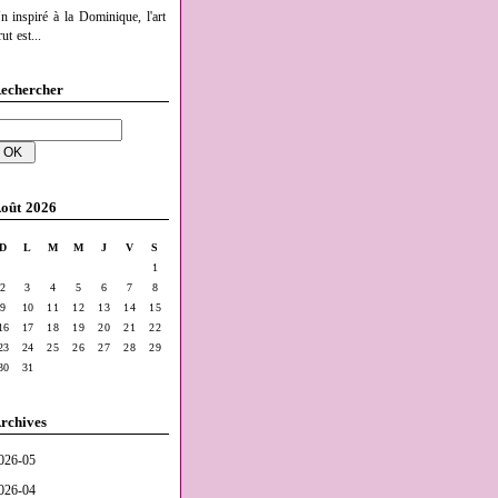
n inspiré à la Dominique, l'art
ut est...
echercher
oût 2026
D
L
M
M
J
V
S
1
2
3
4
5
6
7
8
9
10
11
12
13
14
15
16
17
18
19
20
21
22
23
24
25
26
27
28
29
30
31
rchives
026-05
026-04