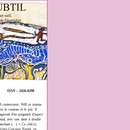
ISSN : 2426-0290
A contrecoeur, Will se tourna
ers le couteau et le prit. Il
'agissait d'un poignard d'aspect
anal, avec une lame à double
ranchant (…) « Ce côté-ci,
éclara Giacomo Paradi, en