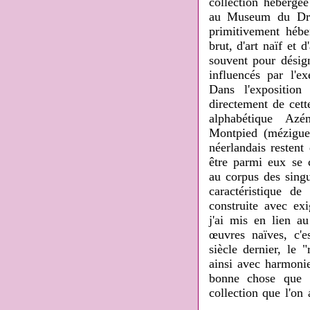
collection héberg
au Museum du Dr. 
primitivement hébe
brut, d'art naïf et 
souvent pour désign
influencés par l'e
Dans l'exposition
directement de cett
alphabétique Az
Montpied (mézigue
néerlandais restent
être parmi eux se c
au corpus des singul
caractéristique d
construite avec ex
j'ai mis en lien a
œuvres naïves, c'e
siècle dernier, le 
ainsi avec harmonie
bonne chose que M
collection que l'on 