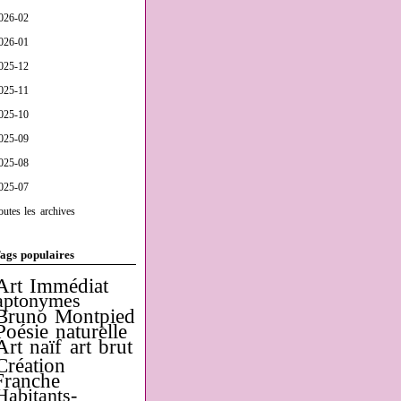
026-02
026-01
025-12
025-11
025-10
025-09
025-08
025-07
outes les archives
ags populaires
Art Immédiat
aptonymes
Bruno Montpied
Poésie naturelle
Art naïf
art brut
Création
Franche
Habitants-