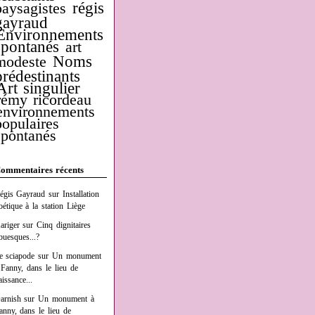
régis
paysagistes
gayraud
Environnements
spontanés
art
Noms
modeste
prédestinants
Art singulier
rémy ricordeau
environnements
populaires
spontanés
ommentaires récents
égis Gayraud
sur
Installation
oétique à la station Liège
ariger
sur
Cinq dignitaires
buesques...?
e sciapode
sur
Un monument
 Fanny, dans le lieu de
aissance...
arnish
sur
Un monument à
anny, dans le lieu de