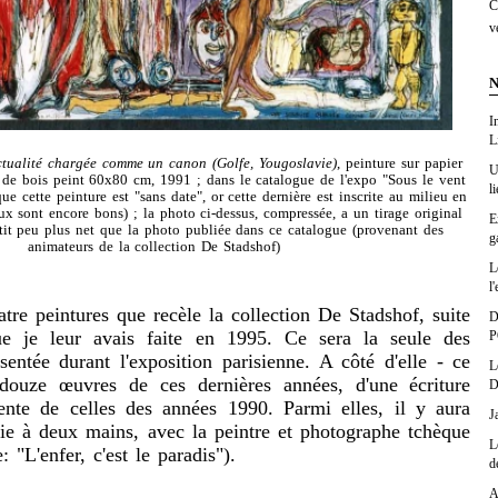
C
v
N
I
L
tualité chargée comme un canon (Golfe, Yougoslavie)
, peinture sur papier
U
 de bois peint 60x80 cm, 1991 ; dans le catalogue de l'expo "Sous le vent
l
 que cette peinture est "sans date", or cette dernière est inscrite au milieu en
x sont encore bons) ; la photo ci-dessus, compressée, a un tirage original
E
etit peu plus net que la photo publiée dans ce catalogue (provenant des
g
animateurs de la collection De Stadshof)
L
l'
e peintures que recèle la collection De Stadshof, suite
D
e je leur avais faite en 1995. Ce sera la seule des
P
sentée durant l'exposition parisienne. A côté d'elle - ce
L
 douze œuvres de ces dernières années, d'une écriture
D
rente de celles des années 1990. Parmi elles, il y aura
J
e à deux mains, avec la peintre et photographe tchèque
L
: "L'enfer, c'est le paradis").
d
A