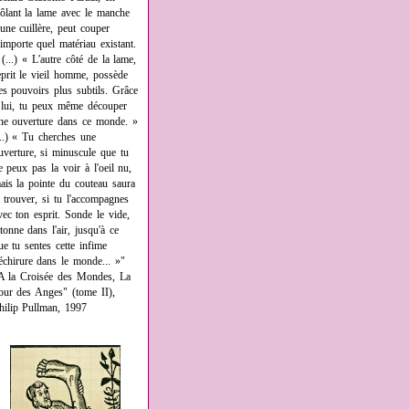
rôlant la lame avec le manche
'une cuillère, peut couper
'importe quel matériau existant.
 (...) « L'autre côté de la lame,
eprit le vieil homme, possède
es pouvoirs plus subtils. Grâce
 lui, tu peux même découper
ne ouverture dans ce monde. »
...) « Tu cherches une
uverture, si minuscule que tu
e peux pas la voir à l'oeil nu,
ais la pointe du couteau saura
a trouver, si tu l'accompagnes
vec ton esprit. Sonde le vide,
âtonne dans l'air, jusqu'à ce
ue tu sentes cette infime
échirure dans le monde... »"
A la Croisée des Mondes, La
our des Anges" (tome II),
hilip Pullman, 1997