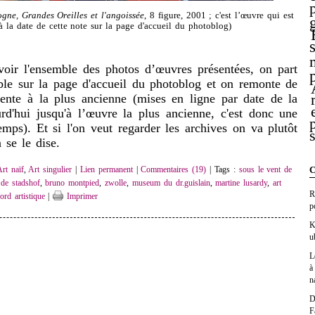
gne, Grandes Oreilles et l'angoissée
, 8 figure, 2001 ; c'est l’œuvre qui est
à la date de cette note sur la page d'accueil du photoblog)
 l'ensemble des photos d’œuvres présentées, on part
ble sur la page d'accueil du photoblog et on remonte de
cente à la plus ancienne (mises en ligne par date de la
rd'hui jusqu'à l’œuvre la plus ancienne, c'est donc une
mps). Et si l'on veut regarder les archives on va plutôt
 se le dise.
C
rt naïf
,
Art singulier
|
Lien permanent
|
Commentaires (19)
| Tags :
sous le vent de
,
de stadshof
,
bruno montpied
,
zwolle
,
museum du dr.guislain
,
martine lusardy
,
art
R
ord artistique
|
Imprimer
p
K
u
L
à
n
D
F