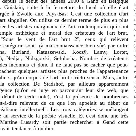
ée depuis le début des années 2000 à Gand en Belgique
f
Guislain, suite à la fermeture du local où elle était
d
rgée à Zwolle aux Pays-Bas. C'est une collection d'art
n
d'art singulier. On utilise ce dernier terme de plus en plus
»
r
er les artistes marginaux de l'art contemporain qui sont
d
xemple esthétique et moral des créateurs de l'art brut.
à
 "Sous le vent de l'art brut 2", ceux qui relèvent
u
e catégorie sont (à ma connaissance bien sûr) par ordre
(
o
éma, Burland, Katuszewski, Koczÿ, Lamy, Lortet,
n
), Nedjar, Nidzgorski, Sefolosha. Nombre de créateurs
m
 des inconnus et donc il ne faut pas se cacher que peut-
l
achent quelques artistes plus proches de l'appartenance
a
iers qu'au corpus de l'art brut stricto sensu. Mais, autre
t
q
e la collection De Stadshof, par ailleurs apparemment
d
igence (qu'on en juge en parcourant leur site web, que
"
u début de cette note), c'est la présence de nombreuses
T
st-à-dire relevant de ce que l'on appelait au début du
P
"réalisme intellectuel". Les trois catégories se mélangent
 au service de la poésie visuelle. Et c'est donc une très
artine Lusardy soit partie rechercher à Gand cette
avait tendance à oublier.