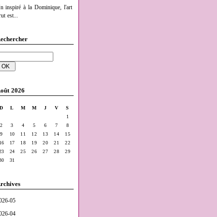
n inspiré à la Dominique, l'art
ut est...
echercher
oût 2026
D
L
M
M
J
V
S
1
2
3
4
5
6
7
8
9
10
11
12
13
14
15
16
17
18
19
20
21
22
23
24
25
26
27
28
29
30
31
rchives
026-05
026-04