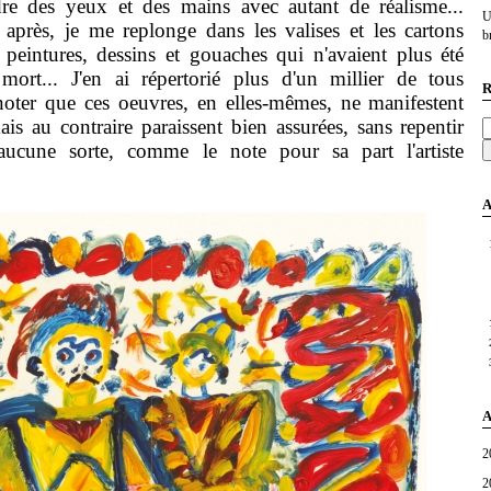
dre des yeux et des mains avec autant de réalisme...
U
 après, je me replonge dans les valises et les cartons
br
peintures, dessins et gouaches qui n'avaient plus été
mort... J'en ai répertorié plus d'un millier de tous
R
 noter que ces oeuvres, en elles-mêmes, ne manifestent
is au contraire paraissent bien assurées, sans repentir
cune sorte, comme le note pour sa part l'artiste
A
A
2
2