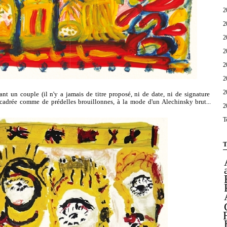
2
2
2
2
2
2
2
ant un couple (il n'y a jamais de titre proposé, ni de date, ni de signature
encadrée comme de prédelles brouillonnes, à la mode d'un Alechinsky brut...
2
T
T