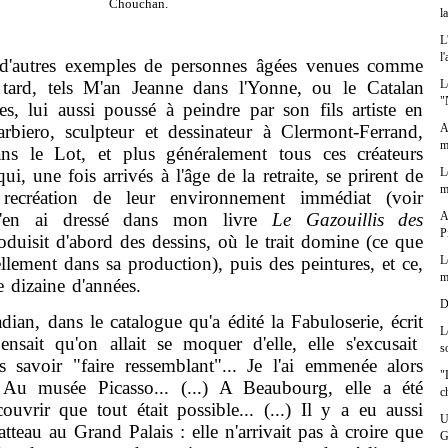
Chouchan.
l
L
l
tres exemples de personnes âgées venues comme
L
tard, tels M'an Jeanne dans l'Yonne, ou le Catalan
"
s, lui aussi poussé à peindre par son fils artiste en
A
rbiero, sculpteur et dessinateur à Clermont-Ferrand,
m
s le Lot, et plus généralement tous ces créateurs
L
i, une fois arrivés à l'âge de la retraite, se prirent de
m
recréation de leur environnement immédiat (voir
A
 j'en ai dressé dans mon livre
Le Gazouillis des
P
roduisit d'abord des dessins, où le trait domine (ce que
L
llement dans sa production), puis des peintures, et ce,
m
 dizaine d'années.
D
 dans le catalogue qu'a édité la Fabuloserie, écrit
L
nsait qu'on allait se moquer d'elle, elle s'excusait
s
 savoir "faire ressemblant"... Je l'ai emmenée alors
"
 Au musée Picasso... (...) A Beaubourg, elle a été
c
ouvrir que tout était possible... (...) Il y a eu aussi
U
tteau au Grand Palais : elle n'arrivait pas à croire que
G