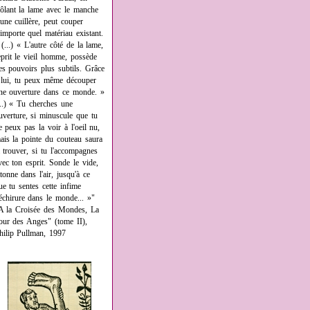
rôlant la lame avec le manche
'une cuillère, peut couper
'importe quel matériau existant.
 (...) « L'autre côté de la lame,
eprit le vieil homme, possède
es pouvoirs plus subtils. Grâce
 lui, tu peux même découper
ne ouverture dans ce monde. »
...) « Tu cherches une
uverture, si minuscule que tu
e peux pas la voir à l'oeil nu,
ais la pointe du couteau saura
a trouver, si tu l'accompagnes
vec ton esprit. Sonde le vide,
âtonne dans l'air, jusqu'à ce
ue tu sentes cette infime
échirure dans le monde... »"
A la Croisée des Mondes, La
our des Anges" (tome II),
hilip Pullman, 1997