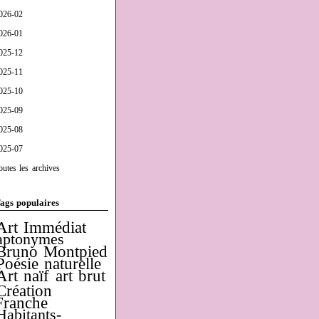
026-02
026-01
025-12
025-11
025-10
025-09
025-08
025-07
outes les archives
ags populaires
Art Immédiat
aptonymes
Bruno Montpied
Poésie naturelle
Art naïf
art brut
Création
Franche
Habitants-