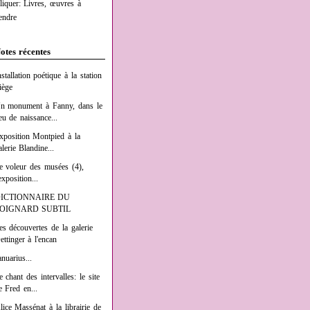
liquer: Livres, œuvres à
endre
otes récentes
nstallation poétique à la station
iège
n monument à Fanny, dans le
ieu de naissance...
xposition Montpied à la
alerie Blandine...
e voleur des musées (4),
exposition...
ICTIONNAIRE DU
OIGNARD SUBTIL
es découvertes de la galerie
ettinger à l'encan
anuarius...
e chant des intervalles: le site
e Fred en...
lice Massénat à la librairie de