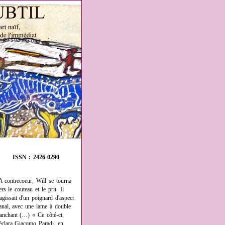
ISSN : 2426-0290
A contrecoeur, Will se tourna
ers le couteau et le prit. Il
'agissait d'un poignard d'aspect
anal, avec une lame à double
ranchant (…) « Ce côté-ci,
éclara Giacomo Paradi, en