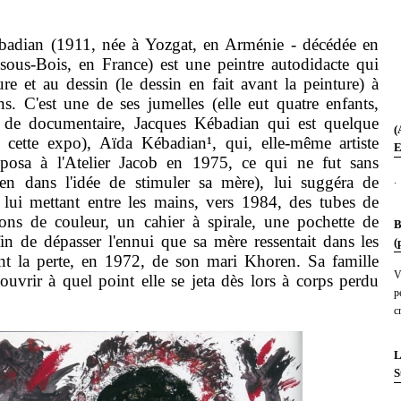
an (1911, née à Yozgat, en Arménie - décédée en
sous-Bois, en France) est une peintre autodidacte qui
ure et au dessin (le dessin en fait avant la peinture) à
ns. C'est une de ses jumelles (elle eut quatre enfants,
ur de documentaire, Jacques Kébadian qui est quelque
(
e cette expo), Aïda Kébadian¹, qui, elle-même artiste
E
xposa à l'Atelier Jacob en 1975, ce qui ne fut sans
en dans l'idée de stimuler sa mère), lui suggéra de
.
en lui mettant entre les mains, vers 1984, des tubes de
ons de couleur, un cahier à spirale, une pochette de
B
fin de dépasser l'ennui que sa mère ressentait dans les
(
ent la perte, en 1972, de son mari Khoren. Sa famille
V
ouvrir à quel point elle se jeta dès lors
à corps perdu
p
c
L
S