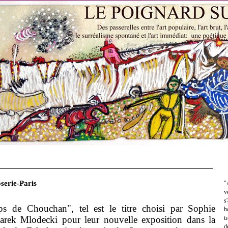
serie-Paris
"
v
s
s de Chouchan", tel est le titre choisi par Sophie
b
rek Mlodecki pour leur nouvelle exposition dans la
t
d