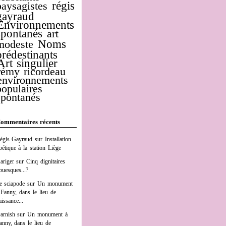
régis
paysagistes
gayraud
Environnements
spontanés
art
Noms
modeste
prédestinants
Art singulier
rémy ricordeau
environnements
populaires
spontanés
ommentaires récents
égis Gayraud
sur
Installation
oétique à la station Liège
ariger
sur
Cinq dignitaires
buesques...?
e sciapode
sur
Un monument
 Fanny, dans le lieu de
aissance...
arnish
sur
Un monument à
anny, dans le lieu de