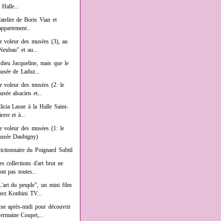
a Halle...
'atelier de Boris Vian et
'appartement...
e voleur des musées (3), au
Neubau" et au...
dieu Jacqueline, mais que le
usée de Laduz...
e voleur des musées (2: le
usée alsacien et...
licia Lasne à la Halle Saint-
ierre et à...
e voleur des musées (1: le
usée Daubigny)
ictionnaire du Poignard Subtil
es collections d'art brut ne
ont pas toutes...
L'art du peuple", un mini film
hez Konbini TV...
ne après-midi pour découvrir
ermaine Coupet,...