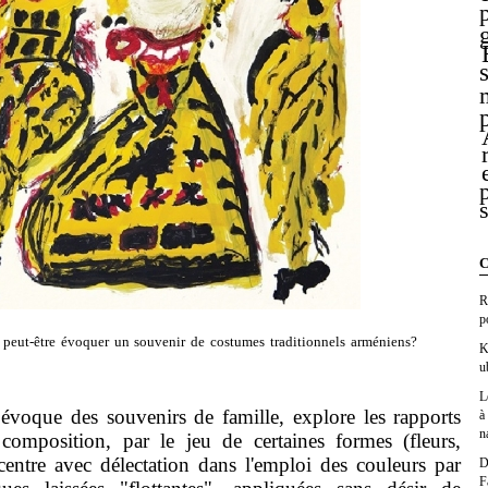
C
R
p
t peut-être évoquer un souvenir de costumes traditionnels arméniens?
K
u
L
oque des souvenirs de famille, explore les rapports
à
n
 composition, par le jeu de certaines formes (fleurs,
ncentre avec délectation dans l'emploi des couleurs par
D
F