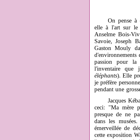
On pense à d'au
elle
à l'art
sur le 
Anselme Bois-Vive
Savoie, Joseph Ba
Gaston Mouly dan
d'environnements qu
passion pour la 
l'inventaire que
éléphants
). Elle p
je préfère personne
pendant une grosse
Jacques Kébadian,
ceci: "Ma mère pe
presque de ne pas
dans les musées.
émerveillée de déc
cette exposition Wa