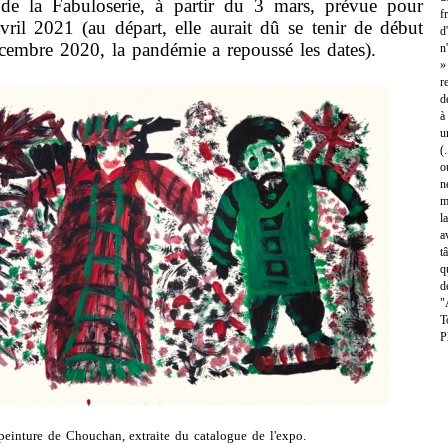
e de la Fabuloserie, à partir du 3 mars, prévue pour
f
vril 2021 (au départ, elle aurait dû se tenir de début
d
cembre 2020, la pandémie a repoussé les dates).
n
»
r
d
à
u
(
o
n
m
l
a
t
q
d
"
T
P
einture de Chouchan, extraite du catalogue de l'expo.