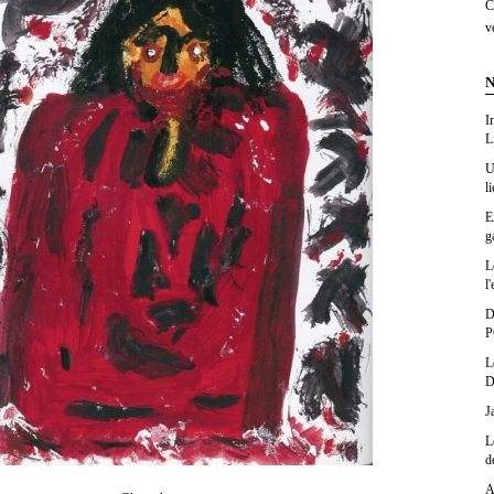
C
v
N
I
L
U
l
E
g
L
l'
D
P
L
D
J
L
d
A