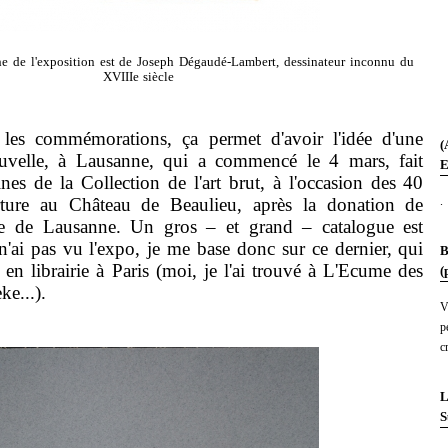
iche de l'exposition est de Joseph Dégaudé-Lambert, dessinateur inconnu du
XVIIIe siècle
e les commémorations, ça permet d'avoir l'idée d'une
(
uvelle, à Lausanne, qui a commencé le 4 mars, fait
E
ines de la Collection de l'art brut, à l'occasion des 40
.
ture au Château de Beaulieu, après la donation de
le de Lausanne. Un gros – et grand – catalogue est
 n'ai pas vu l'expo, je me base donc sur ce dernier, qui
B
à en librairie à Paris (moi, je l'ai trouvé à L'Ecume des
(
e...).
V
p
c
L
S