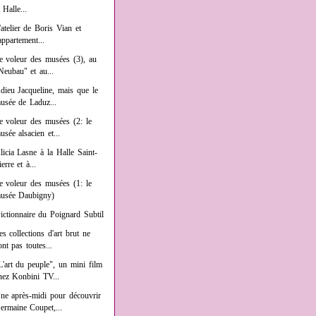
a Halle...
'atelier de Boris Vian et
'appartement...
e voleur des musées (3), au
Neubau" et au...
dieu Jacqueline, mais que le
usée de Laduz...
e voleur des musées (2: le
usée alsacien et...
licia Lasne à la Halle Saint-
ierre et à...
e voleur des musées (1: le
usée Daubigny)
ictionnaire du Poignard Subtil
es collections d'art brut ne
ont pas toutes...
L'art du peuple", un mini film
hez Konbini TV...
ne après-midi pour découvrir
ermaine Coupet,...