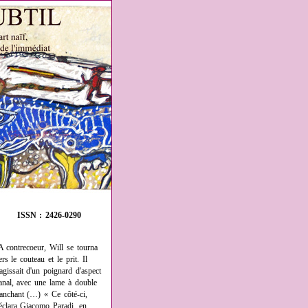
ISSN : 2426-0290
A contrecoeur, Will se tourna
ers le couteau et le prit. Il
'agissait d'un poignard d'aspect
anal, avec une lame à double
ranchant (…) « Ce côté-ci,
éclara Giacomo Paradi, en