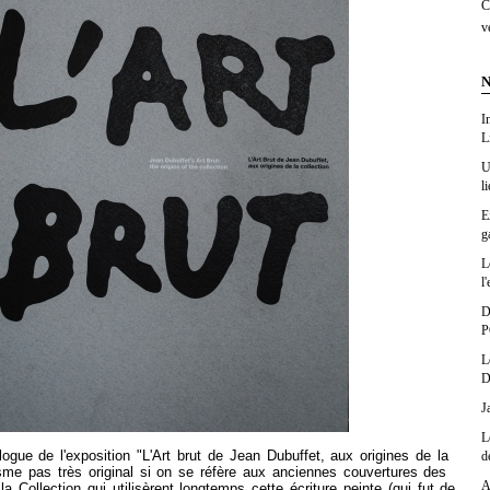
C
v
N
I
L
U
l
E
g
L
l'
D
P
L
D
J
L
ogue de l'exposition "L'Art brut de Jean Dubuffet, aux origines de la
d
isme pas très original si on se réfère aux anciennes couvertures des
A
a Collection qui utilisèrent longtemps cette écriture peinte (qui fut de