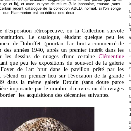
l
es ça et là), et avec un type de reliure (à la japonaise, cousue ,sans
 certain récent catalogue de la collection ABCD, normal, si l'on songe
L
que Flammarion est co-éditeur des deux...
l
L
"
'exposition rétrospective, où la Collection survole
constitution. Le catalogue, éludant quelque peu les
A
m
ment de Dubuffet (pourtant l'art brut a commencé de
in des années 1940, après un premier intérêt dans les
L
m
 les dessins de nuages d'une certaine
Clémentine
itant que peu les expositions du sous-sol de la galerie
A
P
Foyer de l'art brut dans le pavillon prêté par les
, s'étend en premier lieu sur l'évocation de la grande
L
m
49 dans la même galerie Drouin (sans doute parce
emière imposante par le nombre d'œuvres ou d'ouvrages
D
aborder les acquisitions des décennies suivantes.
L
s
"
c
U
G