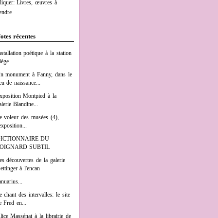
liquer: Livres, œuvres à
endre
otes récentes
nstallation poétique à la station
iège
n monument à Fanny, dans le
ieu de naissance...
xposition Montpied à la
alerie Blandine...
e voleur des musées (4),
exposition...
ICTIONNAIRE DU
OIGNARD SUBTIL
es découvertes de la galerie
ettinger à l'encan
anuarius...
e chant des intervalles: le site
e Fred en...
lice Massénat à la librairie de