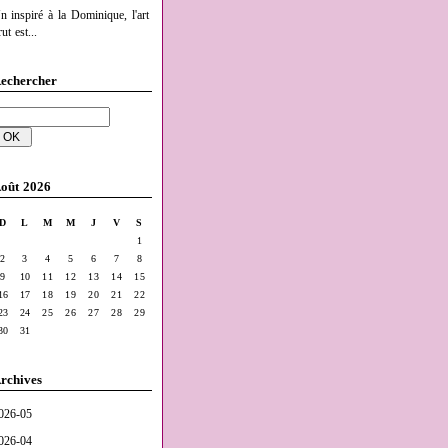
n inspiré à la Dominique, l'art
ut est...
echercher
oût 2026
D
L
M
M
J
V
S
1
2
3
4
5
6
7
8
9
10
11
12
13
14
15
16
17
18
19
20
21
22
23
24
25
26
27
28
29
30
31
rchives
026-05
026-04