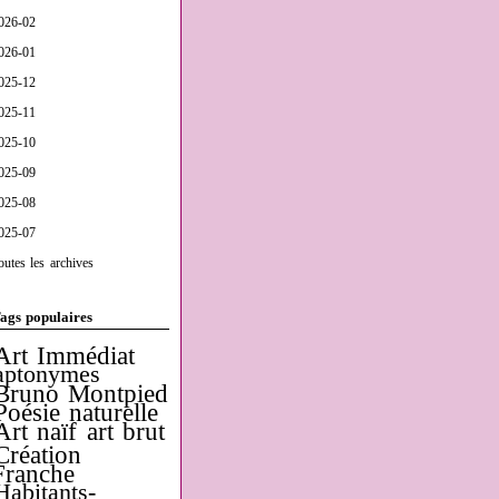
026-02
026-01
025-12
025-11
025-10
025-09
025-08
025-07
outes les archives
ags populaires
Art Immédiat
aptonymes
Bruno Montpied
Poésie naturelle
Art naïf
art brut
Création
Franche
Habitants-