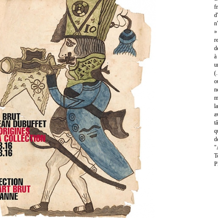
f
d
n
»
r
d
à
u
(
o
n
m
l
a
t
q
d
"
T
P