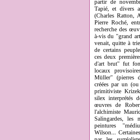
partir de novemb
Tapié, et divers 
(Charles Ratton, 
Pierre Roché, ent
recherche des œuvre
à-vis du "grand art
venait, quitte à tri
de certains peupl
ces deux première
d'art brut" fut f
locaux provisoir
Müller" (pierres 
créées par un (ou 
primitiviste Kriz
silex interprétés
œuvres
de Robert 
l'alchimiste Maur
Salingardes, les
peintures "méd
Wilson... Certain
par les surréali