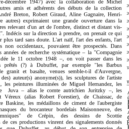
re-décembre 1947) avec la collaboration de Michel
2
autres amis et adhérents des débuts de la collection
André Breton, Robert Giraud, Aline Gagnaire, Henri-
2
re autres) exprimaient une grande ouverture dans la
2
s relevant d'un art de l'ombre, distinct et distant vis-
2
". Indécis sur la direction à prendre, on prenait ce qui
2
er plus tard sans doute. L'art naïf, l'art des enfants, l'art
2
es non occidentaux, pouvaient être prospectés. Dans
s années de recherche systématique – la "Compagnie
2
ondée le 11 octobre 1948 –, on voit passer dans les
2
es prêtés (?) à Dubuffet, par exemple "les Barbus
T
de granit et basalte, venues semble-t-il d'Auvergne,
des) auteur(s) anonyme(s)), les sculptures de l'artiste
T
ek, les peintures illuminées de Miguel Hernandez, les
 de Juva – alias le comte autrichien Juritzky –, les
Véreux (alias Robert Forestier), de Chaissac, de
ice Baskine, les médaillons de ciment de l'aubergiste
 masques du brocanteur bordelais Maisonneuve, des
iumniques" de Crépin, des dessins de Scottie
es de ces productions vinrent des signalements donnés
stes que Dubuffet, au début de son entreprise de