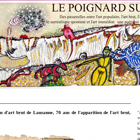
n d'art brut de Lausanne, 70 ans de l'apparition de l'art brut,
"
v
s
b
t
d