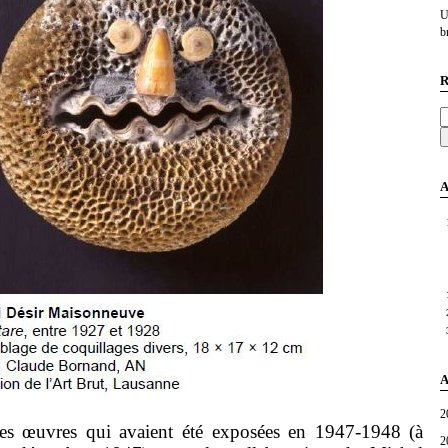
U
br
R
A
A
2
uvres qui avaient été exposées en 1947-1948 (à
2