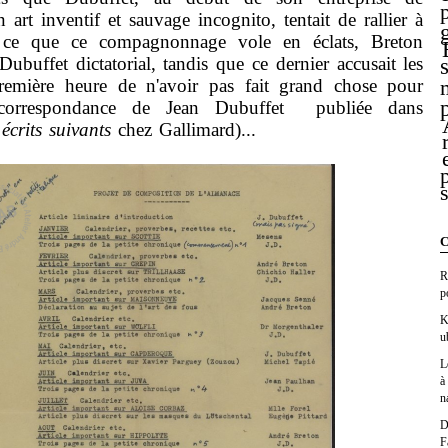
art inventif et sauvage incognito, tentait de rallier à
à ce que ce compagnonnage vole en éclats, Breton
ubuffet dictatorial, tandis que ce dernier accusait les
remière heure de n'avoir pas fait grand chose pour
a correspondance de Jean Dubuffet publiée dans
 écrits suivants
chez Gallimard)...
C
R
p
K
u
L
à
n
D
F