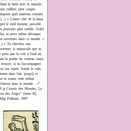
rôlant la lame avec le manche
'une cuillère, peut couper
'importe quel matériau existant.
 (...) « L'autre côté de la lame,
eprit le vieil homme, possède
es pouvoirs plus subtils. Grâce
 lui, tu peux même découper
ne ouverture dans ce monde. »
...) « Tu cherches une
uverture, si minuscule que tu
e peux pas la voir à l'oeil nu,
ais la pointe du couteau saura
a trouver, si tu l'accompagnes
vec ton esprit. Sonde le vide,
âtonne dans l'air, jusqu'à ce
ue tu sentes cette infime
échirure dans le monde... »"
A la Croisée des Mondes, La
our des Anges" (tome II),
hilip Pullman, 1997