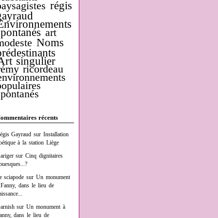
régis
paysagistes
gayraud
Environnements
spontanés
art
Noms
modeste
prédestinants
Art singulier
rémy ricordeau
environnements
populaires
spontanés
ommentaires récents
égis Gayraud
sur
Installation
oétique à la station Liège
ariger
sur
Cinq dignitaires
buesques...?
e sciapode
sur
Un monument
 Fanny, dans le lieu de
aissance...
arnish
sur
Un monument à
anny, dans le lieu de