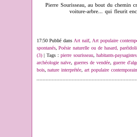
Pierre Sourisseau, au bout du chemin cr
voiture-arbre... qui fleurit 
17:50 Publié dans
Art naïf
,
Art populaire contemp
spontanés
,
Poésie naturelle ou de hasard, paréidoli
(3)
| Tags :
pierre sourisseau
,
habitants-paysagistes
archéologie naïve
,
guerres de vendée
,
guerre d'alg
bois
,
nature interprétée
,
art populaire contemporai