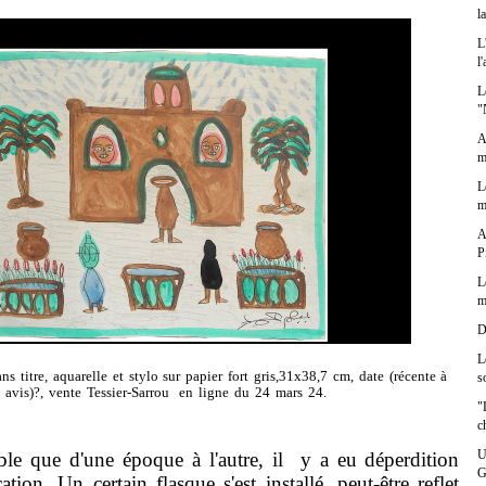
l
L
l
L
"
A
m
L
m
A
P
L
m
D
L
titre, aquarelle et stylo sur papier fort gris,31x38,7 cm, date (récente à
s
avis)?, vente Tessier-Sarrou en ligne du 24 mars 24.
"
c
U
e d'une époque à l'autre, il y a eu déperdition
G
cation. Un certain flasque s'est installé, peut-être reflet