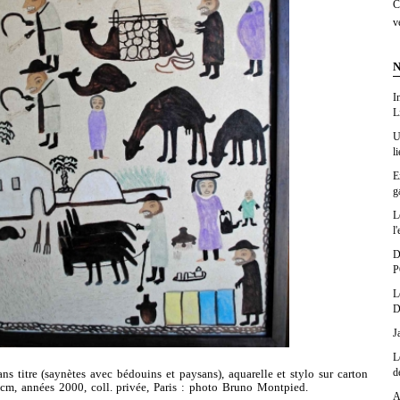
C
v
N
I
L
U
l
E
g
L
l'
D
P
L
D
J
L
d
titre (saynètes avec bédouins et paysans), aquarelle et stylo sur carton
 cm, années 2000, coll. privée, Paris : photo Bruno Montpied.
A