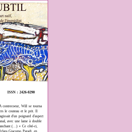
ISSN : 2426-0290
A contrecoeur, Will se tourna
ers le couteau et le prit. Il
'agissait d'un poignard d'aspect
anal, avec une lame à double
ranchant (…) « Ce côté-ci,
éclara Giacomo Paradi, en