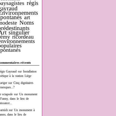
régis
paysagistes
gayraud
Environnements
spontanés
art
Noms
modeste
prédestinants
Art singulier
rémy ricordeau
environnements
populaires
spontanés
ommentaires récents
égis Gayraud
sur
Installation
oétique à la station Liège
ariger
sur
Cinq dignitaires
buesques...?
e sciapode
sur
Un monument
 Fanny, dans le lieu de
aissance...
arnish
sur
Un monument à
anny, dans le lieu de