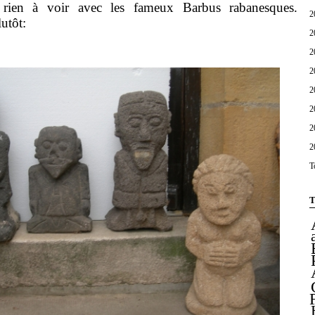
 rien à voir avec les fameux Barbus rabanesques.
2
utôt:
2
2
2
2
2
2
2
T
T