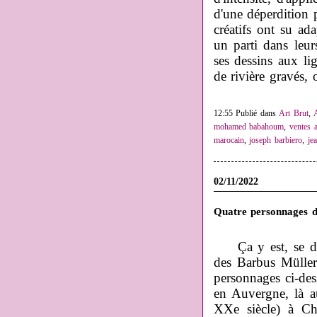
d'une déperdition p
créatifs ont su ad
un parti dans leu
ses dessins aux li
de rivière gravés, 
12:55 Publié dans
Art Brut
,
mohamed babahoum
,
ventes 
marocain
,
joseph barbiero
,
je
02/11/2022
Quatre personnages de
Ça y est, se d
des Barbus Müller
personnages ci-des
en Auvergne, là a
XXe siècle) à C