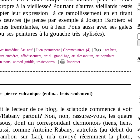
U
ropre à la vieillesse? Pourtant d'autres vieillards restés
br
apter leur expression à ce ramollissement en en tirant
rs œuvres (je pense par exemple à Joseph Barbiero et
R
gnes tremblantes, ou à Jean Pous aussi avec ses galets
ou ses peintures à la gouache très stylisées).
Art immédiat
,
Art naïf
|
Lien permanent
|
Commentaires (4)
| Tags :
art brut
,
aux enchères
,
affadissement
,
art du grand âge
,
art d'essaouira
,
art populaire
A
an pous
,
ahmed gnidila
,
tessier-sarrou
|
Imprimer
 pierre volcanique (enfin... trois seulement)
it le lecteur de ce blog, le sciapode commence à voir
/Rabany partout? Non, non, rassurez-vous, les quatre
A
sous, dont un correspondant clermontois (tiens, tiens,
ussi, comme Antoine Rabany, autrefois (au début du
2
hambon sur Lac), m'a envoyé récemment la photo,
2