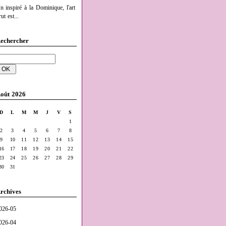
n inspiré à la Dominique, l'art
ut est...
echercher
oût 2026
D
L
M
M
J
V
S
1
2
3
4
5
6
7
8
9
10
11
12
13
14
15
16
17
18
19
20
21
22
23
24
25
26
27
28
29
30
31
rchives
026-05
026-04