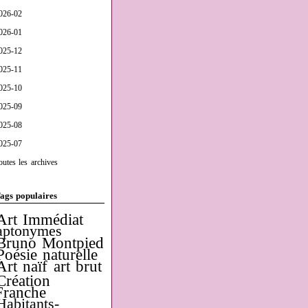
026-02
026-01
025-12
025-11
025-10
025-09
025-08
025-07
outes les archives
ags populaires
Art Immédiat
aptonymes
Bruno Montpied
Poésie naturelle
Art naïf
art brut
Création
Franche
Habitants-