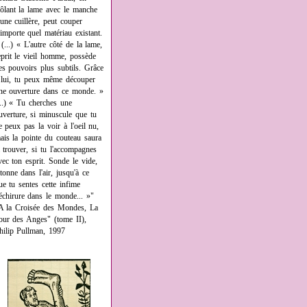
rôlant la lame avec le manche
'une cuillère, peut couper
'importe quel matériau existant.
 (...) « L'autre côté de la lame,
eprit le vieil homme, possède
es pouvoirs plus subtils. Grâce
 lui, tu peux même découper
ne ouverture dans ce monde. »
...) « Tu cherches une
uverture, si minuscule que tu
e peux pas la voir à l'oeil nu,
ais la pointe du couteau saura
a trouver, si tu l'accompagnes
vec ton esprit. Sonde le vide,
âtonne dans l'air, jusqu'à ce
ue tu sentes cette infime
échirure dans le monde... »"
A la Croisée des Mondes, La
our des Anges" (tome II),
hilip Pullman, 1997