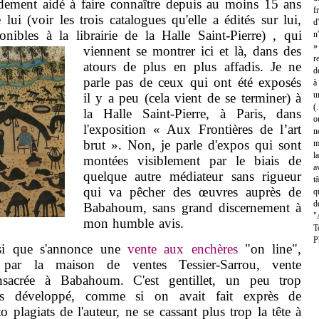
ement aidé à faire connaître depuis au moins 15 ans
f
 lui (voir les trois catalogues qu'elle a édités sur lui,
d
ponibles à la librairie de la Halle Saint-Pierre) ,
qui
n
»
viennent se montrer ici et là, dans des
r
atours de plus en plus affadis. Je ne
d
parle pas de ceux qui ont été exposés
à
u
il y a peu (cela vient de se terminer) à
(
la Halle Saint-Pierre, à Paris, dans
o
l'exposition « Aux Frontières de l’art
n
brut ». Non, je parle d'expos qui sont
m
l
montées visiblement par le biais de
a
quelque autre médiateur sans rigueur
t
qui va pêcher des œuvres auprès de
q
d
Babahoum, sans grand discernement à
"
mon humble avis.
T
P
ue s'annonce une
vente aux enchères
"on line",
ar la maison de ventes Tessier-Sarrou, vente
nsacrée à Babahoum. C'est gentillet, un peu trop
rès développé, comme si on avait fait exprès de
to plagiats de l'auteur, ne se cassant plus trop la tête à