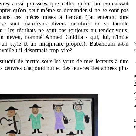
vres aussi poussées que celles qu'on lui connaissait
ompter qu'on peut même se demander si ne se sont pas
dans ces pièces mises à l'encan (j'ai entendu dire
 se sont manifestés divers membres de sa famille
er ; les résultats ne sont pas toujours au rendez-vous,
'un neveu, nommé Ahmed Gnidila - qui, lui, n'imite
 un style et un imaginaire propres). Babahoum a-t-il
(
availle-t-il désormais trop vite?
E
uctif de mettre sous les yeux de mes lecteurs à titre
.
s œuvres d'aujourd'hui et des œuvres des années plus
B
(
V
p
c
L
S