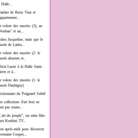
a Halle...
'atelier de Boris Vian et
'appartement...
e voleur des musées (3), au
Neubau" et au...
dieu Jacqueline, mais que le
usée de Laduz...
e voleur des musées (2: le
usée alsacien et...
licia Lasne à la Halle Saint-
ierre et à...
e voleur des musées (1: le
usée Daubigny)
ictionnaire du Poignard Subtil
es collections d'art brut ne
ont pas toutes...
L'art du peuple", un mini film
hez Konbini TV...
ne après-midi pour découvrir
ermaine Coupet,...