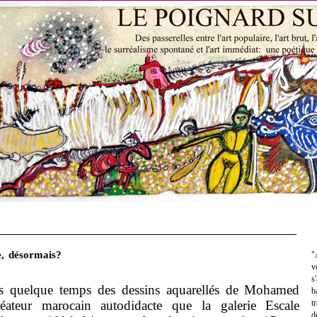
, désormais?
"
v
s
s quelque temps des dessins aquarellés de Mohamed
b
ateur marocain autodidacte que la galerie Escale
t
d