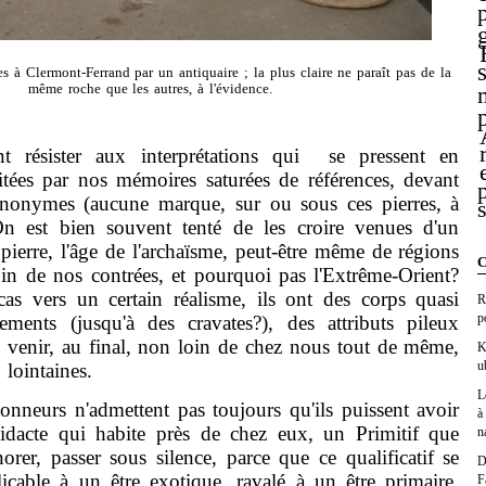
s à Clermont-Ferrand par un antiquaire ; la plus claire ne paraît pas de la
même roche que les autres, à l'évidence.
er aux interprétations qui se pressent en
citées par nos mémoires saturées de références, devant
anonymes (aucune marque, sur ou sous ces pierres, à
 On est bien souvent tenté de les croire venues d'un
 pierre, l'âge de l'archaïsme, peut-être même de régions
C
oin de nos contrées, et pourquoi pas l'Extrême-Orient?
 cas vers un certain réalisme, ils ont des corps quasi
R
p
ements (jusqu'à des cravates?), des attributs pileux
 venir, au final, non loin de chez nous tout de même,
K
u
 lointaines.
L
nneurs n'admettent pas toujours qu'ils puissent avoir
à
didacte qui habite près de chez eux, un Primitif que
n
orer, passer sous silence, parce que ce qualificatif se
D
licable à un être exotique, ravalé à un être primaire,
F