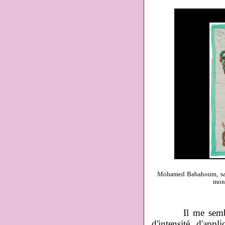
Mohamed Babahoum, sans 
mon 
Il me semble qu
d'intensité, d'appli