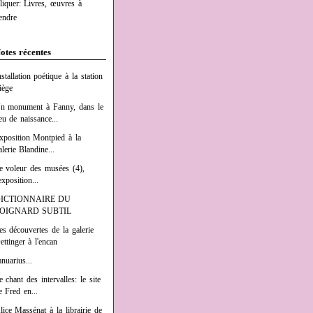
liquer: Livres, œuvres à
endre
otes récentes
nstallation poétique à la station
iège
n monument à Fanny, dans le
ieu de naissance...
xposition Montpied à la
alerie Blandine...
e voleur des musées (4),
exposition...
ICTIONNAIRE DU
OIGNARD SUBTIL
es découvertes de la galerie
ettinger à l'encan
anuarius...
e chant des intervalles: le site
e Fred en...
lice Massénat à la librairie de