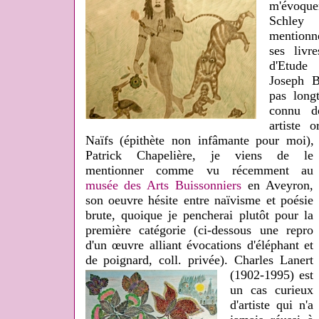
m'évoqu
Schley 
mentionn
ses livr
d'Etude 
Joseph B
pas lon
connu d
artiste 
Naïfs (épithète non infâmante pour moi), o
Patrick Chapelière, je viens de le
mentionner comme vu récemment au
musée des Arts Buissonniers
en Aveyron,
son oeuvre hésite entre naïvisme et poésie
brute, quoique je pencherai plutôt pour la
première catégorie (ci-dessous une repro
d'un œuvre alliant évocations d'éléphant et
de poignard, coll. privée).
Charles Lanert
(1902-1995) est
un cas curieux
d'artiste qui n'a