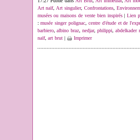
17:27 Publié dans
Art Brut
,
Art immédiat
,
Art mod
Art naïf
,
Art singulier
,
Confrontations
,
Environnem
musées ou maisons de vente bien inspirés
|
Lien 
:
musée singer polignac
,
centre d'étude et de l'exp
barbiero
,
albino braz
,
nedjar
,
philippi
,
abdelkader r
naïf
,
art brut
|
Imprimer