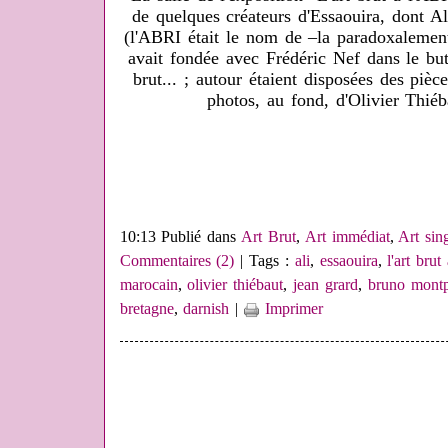
de quelques créateurs d'Essaouira, dont Al
(l'ABRI était le nom de –la paradoxalement
avait fondée avec Frédéric Nef dans le but
brut... ; autour étaient disposées des piè
photos, au fond, d'Olivier Thié
10:13 Publié dans
Art Brut
,
Art immédiat
,
Art sin
Commentaires (2)
| Tags :
ali
,
essaouira
,
l'art brut 
marocain
,
olivier thiébaut
,
jean grard
,
bruno montp
bretagne
,
darnish
|
Imprimer