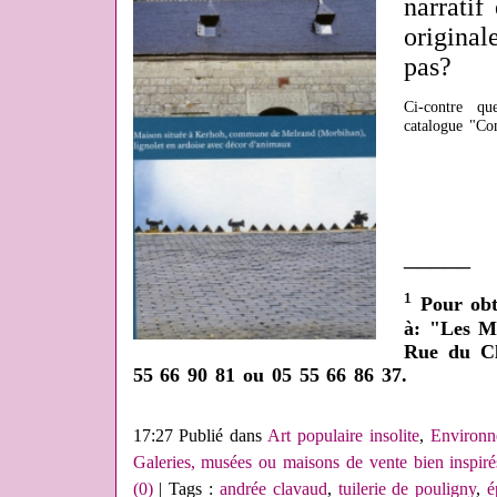
narratif
original
pas?
Ci-contre qu
catalogue "Com
_____
¹
Pour obte
à: "
Les Ma
Rue du Clo
55 66 90 81 ou 05 55 66 86 37.
17:27 Publié dans
Art populaire insolite
,
Environn
Galeries, musées ou maisons de vente bien inspiré
(0)
| Tags :
andrée clavaud
,
tuilerie de pouligny
,
é