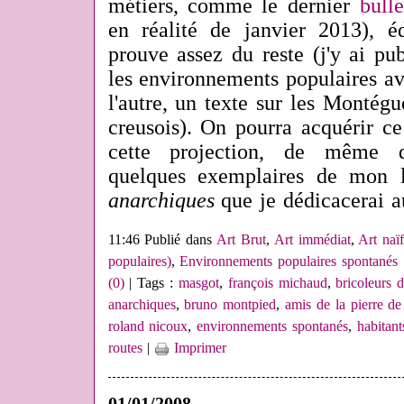
métiers, comme le dernier
bulle
en réalité de janvier 2013), éd
prouve assez du reste (j'y ai pub
les environnements populaires av
l'autre, un texte sur les Montégud
creusois). On pourra acquérir c
cette projection, de même q
quelques exemplaires de mon 
anarchiques
que je dédicacerai au
11:46 Publié dans
Art Brut
,
Art immédiat
,
Art naï
populaires)
,
Environnements populaires spontanés
(0)
| Tags :
masgot
,
françois michaud
,
bricoleurs 
anarchiques
,
bruno montpied
,
amis de la pierre d
roland nicoux
,
environnements spontanés
,
habitant
routes
|
Imprimer
01/01/2008