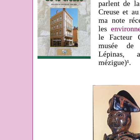
parlent de la
Creuse et au
ma note réc
les
environn
le Facteur 
musée de 
Lépinas, a
mézigue)¹.