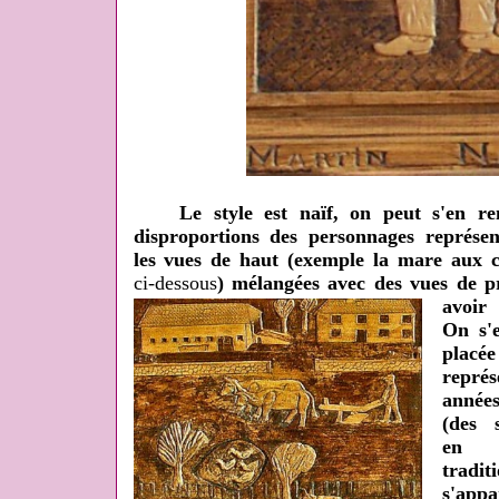
Le style est naïf, on peut s'en rend
disproportions des personnages représent
les vues de haut (exemple la mare aux c
ci-dessous
) mélangées avec des vues de pro
avoir 
On s'
placé
repré
années
(des 
en 
trad
s'app