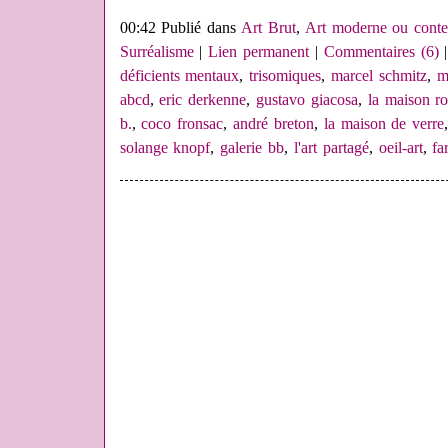
00:42 Publié dans
Art Brut
,
Art moderne ou conte
Surréalisme
|
Lien permanent
|
Commentaires (6)
|
déficients mentaux
,
trisomiques
,
marcel schmitz
,
m
abcd
,
eric derkenne
,
gustavo giacosa
,
la maison r
b.
,
coco fronsac
,
andré breton
,
la maison de verre
solange knopf
,
galerie bb
,
l'art partagé
,
oeil-art
,
fa