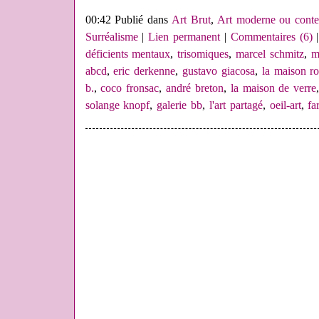
00:42 Publié dans
Art Brut
,
Art moderne ou conte
Surréalisme
|
Lien permanent
|
Commentaires (6)
|
déficients mentaux
,
trisomiques
,
marcel schmitz
,
m
abcd
,
eric derkenne
,
gustavo giacosa
,
la maison r
b.
,
coco fronsac
,
andré breton
,
la maison de verre
solange knopf
,
galerie bb
,
l'art partagé
,
oeil-art
,
fa