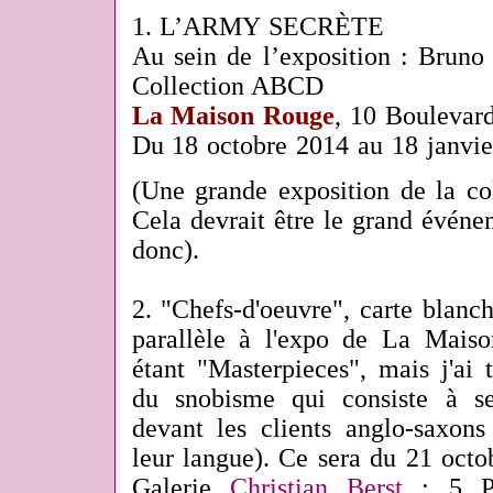
1. L’ARMY SECRÈTE
Au sein de l’exposition : Bru
Collection ABCD
La Maison Rouge
, 10 Boulevard
Du 18 octobre 2014 au 18 janvie
(Une grande exposition de la 
Cela devrait être le grand événe
donc).
2. "Chefs-d'oeuvre", carte blan
parallèle à l'expo de La Maiso
étant "Masterpieces", mais j'ai 
du snobisme qui consiste à s
devant les clients anglo-saxons
leur langue). Ce sera du 21 oct
Galerie
Christian Berst
: 5 Pas