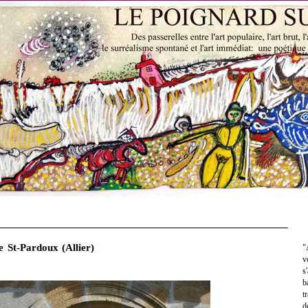
e St-Pardoux (Allier)
"
v
s
b
t
d