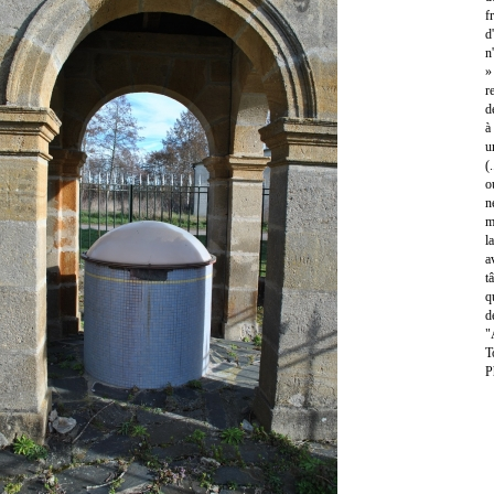
f
d
n
»
r
d
à
u
(
o
n
m
l
a
t
q
d
"
T
P