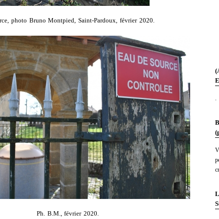
rce, photo Bruno Montpied, Saint-Pardoux, février 2020.
(
E
.
B
(
V
p
c
L
S
Ph. B.M., février 2020.