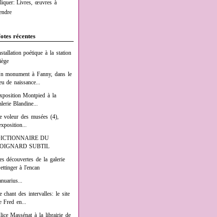
liquer: Livres, œuvres à
endre
otes récentes
nstallation poétique à la station
iège
n monument à Fanny, dans le
ieu de naissance...
xposition Montpied à la
alerie Blandine...
e voleur des musées (4),
exposition...
ICTIONNAIRE DU
OIGNARD SUBTIL
es découvertes de la galerie
ettinger à l'encan
anuarius...
e chant des intervalles: le site
e Fred en...
lice Massénat à la librairie de