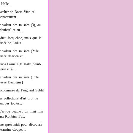
a Halle...
'atelier de Boris Vian et
'appartement...
e voleur des musées (3), au
Neubau" et au...
dieu Jacqueline, mais que le
usée de Laduz...
e voleur des musées (2: le
usée alsacien et...
licia Lasne à la Halle Saint-
ierre et à...
e voleur des musées (1: le
usée Daubigny)
ictionnaire du Poignard Subtil
es collections d'art brut ne
ont pas toutes...
L'art du peuple", un mini film
hez Konbini TV...
ne après-midi pour découvrir
ermaine Coupet,...