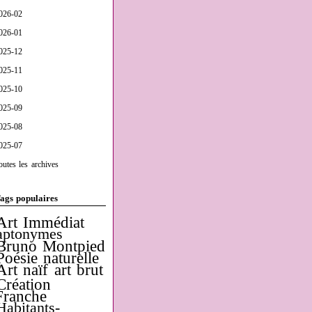
026-02
026-01
025-12
025-11
025-10
025-09
025-08
025-07
outes les archives
ags populaires
Art Immédiat
aptonymes
Bruno Montpied
Poésie naturelle
Art naïf
art brut
Création
Franche
Habitants-