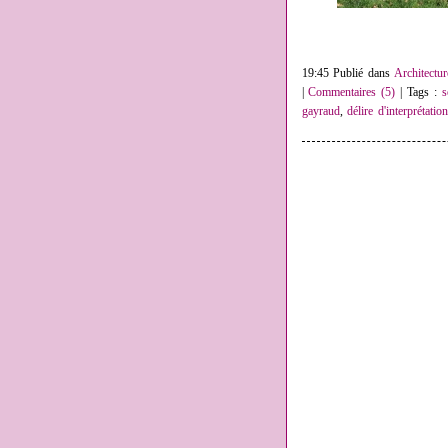
19:45 Publié dans
Architectur
|
Commentaires (5)
| Tags :
s
gayraud
,
délire d'interprétatio