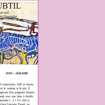
ISSN : 2426-0290
A contrecoeur, Will se tourna
ers le couteau et le prit. Il
'agissait d'un poignard d'aspect
anal, avec une lame à double
ranchant (…) « Ce côté-ci,
éclara Giacomo Paradi, en