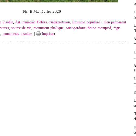
l
Ph. B.M., février 2020
L
l
e insolite
,
Art immédiat
,
Délires d'interprétation
,
Erotisme populaire
|
Lien permanent
L
ources
,
source de vie
,
monument phallique
,
saint-pardoux
,
bruno montpied
,
régis
"
n
,
monuments insolites
|
Imprimer
A
m
L
m
A
P
L
m
D
L
s
"
c
U
G