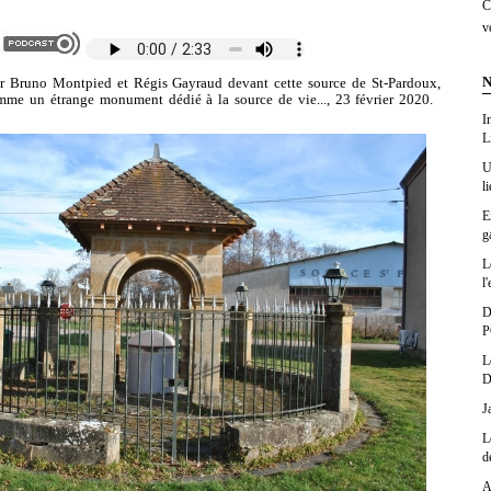
C
v
N
runo Montpied et Régis Gayraud devant cette source de St-Pardoux,
me un étrange monument dédié à la source de vie..., 23 février 2020.
I
L
U
l
E
g
L
l'
D
P
L
D
J
L
d
A