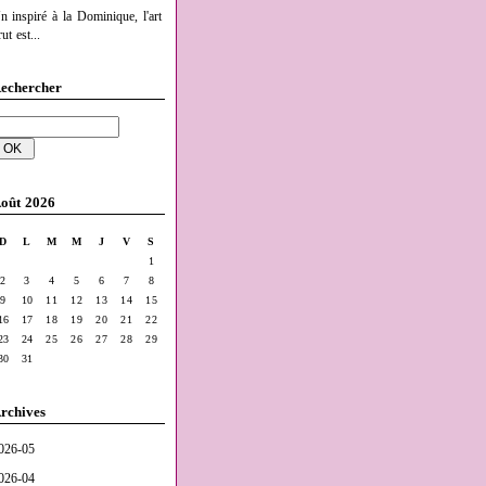
n inspiré à la Dominique, l'art
ut est...
echercher
oût 2026
D
L
M
M
J
V
S
1
2
3
4
5
6
7
8
9
10
11
12
13
14
15
16
17
18
19
20
21
22
23
24
25
26
27
28
29
30
31
rchives
026-05
026-04