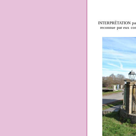
INTERPRÉTATION par B
reconnue par eux com