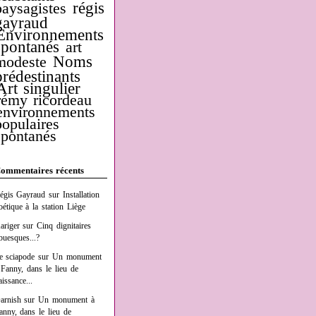
régis
paysagistes
gayraud
Environnements
spontanés
art
Noms
modeste
prédestinants
Art singulier
rémy ricordeau
environnements
populaires
spontanés
ommentaires récents
égis Gayraud
sur
Installation
oétique à la station Liège
ariger
sur
Cinq dignitaires
buesques...?
e sciapode
sur
Un monument
 Fanny, dans le lieu de
aissance...
arnish
sur
Un monument à
anny, dans le lieu de