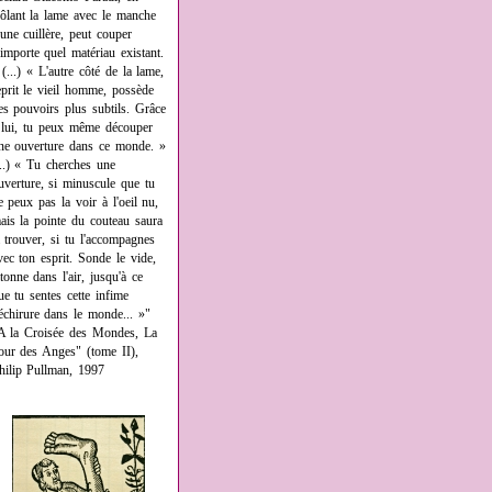
rôlant la lame avec le manche
'une cuillère, peut couper
'importe quel matériau existant.
 (...) « L'autre côté de la lame,
eprit le vieil homme, possède
es pouvoirs plus subtils. Grâce
 lui, tu peux même découper
ne ouverture dans ce monde. »
...) « Tu cherches une
uverture, si minuscule que tu
e peux pas la voir à l'oeil nu,
ais la pointe du couteau saura
a trouver, si tu l'accompagnes
vec ton esprit. Sonde le vide,
âtonne dans l'air, jusqu'à ce
ue tu sentes cette infime
échirure dans le monde... »"
A la Croisée des Mondes, La
our des Anges" (tome II),
hilip Pullman, 1997