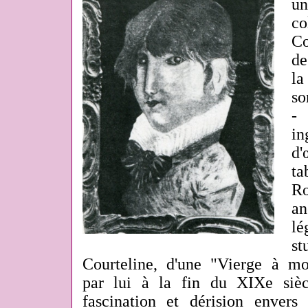
un
c
Co
de
la
s
-
i
d'
t
Ro
an
l
s
Courteline, d'une "Vierge à moit
par lui à la fin du XIXe siè
fascination et dérision envers 