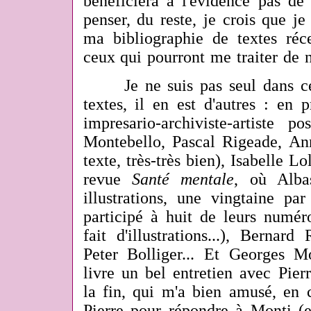
bénéficiera à l'évidence pas de 
penser, du reste, je crois que je
ma bibliographie de textes réc
ceux qui pourront me traiter de n
Je ne suis pas seul dans cet
textes, il en est
d'autres : en p
impresario-archiviste-artiste p
Montebello, Pascal Rigeade, An
texte, très-très bien), Isabelle Lo
revue
Santé mentale
, où Alba
illustrations, une vingtaine 
participé à huit de leurs numér
fait d'illustrations...), Berna
Peter Bolliger... Et Georges Mo
livre un bel entretien avec Pier
la fin, qui m'a bien amusé, en c
Pierre pour répondre à Monti (