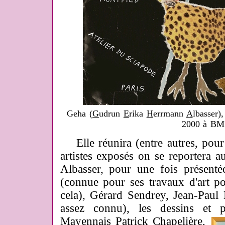
Geha (
G
udrun
E
rika
H
errmann
A
lbasser)
2000 à BM
Elle réunira (entre autres, pour
artistes exposés on se reportera au
Albasser, pour une fois présent
(connue pour ses travaux d'art po
cela), Gérard Sendrey, Jean-Paul
assez connu), les dessins et 
Mayennais Patrick Chapelière,