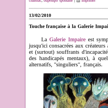
chaissac
,
oupeinpo spontané
|
Imprimer
13/02/2010
Touche française à la Galerie Impa
La
Galerie Impaire
est sympa
jusqu'ici consacrées aux créateurs
et (surtout) souffrants d'incapacit
des handicapés mentaux), à quelq
alternatifs, "singuliers", français.