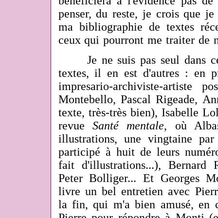
bénéficiera à l'évidence pas de 
penser, du reste, je crois que je
ma bibliographie de textes réc
ceux qui pourront me traiter de n
Je ne suis pas seul dans cet
textes, il en est
d'autres : en p
impresario-archiviste-artiste p
Montebello, Pascal Rigeade, An
texte, très-très bien), Isabelle Lo
revue
Santé mentale
, où Alba
illustrations, une vingtaine 
participé à huit de leurs numér
fait d'illustrations...), Berna
Peter Bolliger... Et Georges Mo
livre un bel entretien avec Pier
la fin, qui m'a bien amusé, en c
Pierre pour répondre à Monti (