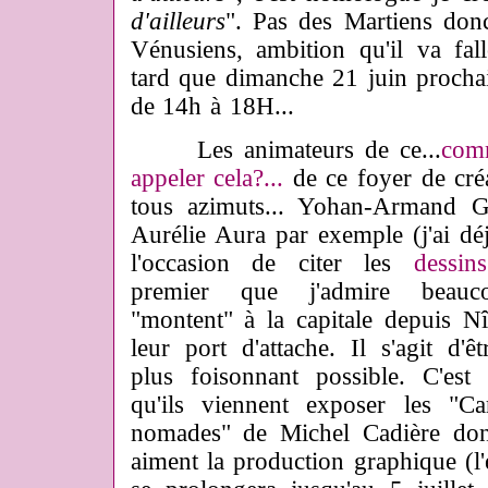
d'ailleurs
". Pas des Martiens don
Vénusiens, ambition qu'il va fal
tard que dimanche 21 juin prochain
de 14h à 18H...
Les animateurs de ce...
com
appeler cela?...
de ce foyer de cré
tous azimuts... Yohan-Armand G
Aurélie Aura par exemple (j'ai dé
l'occasion de citer les
dessins
premier que j'admire beauco
"montent" à la capitale depuis N
leur port d'attache. Il s'agit d'êt
plus foisonnant possible. C'est 
qu'ils viennent exposer les "Ca
nomades" de Michel Cadière
dont
aiment la production graphique (l