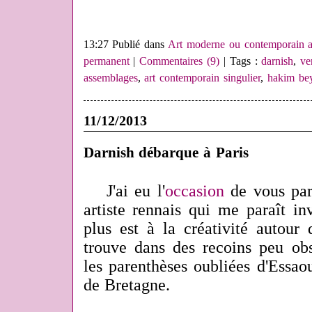
13:27 Publié dans
Art moderne ou contemporain a
permanent
|
Commentaires (9)
| Tags :
darnish
,
ve
assemblages
,
art contemporain singulier
,
hakim be
11/12/2013
Darnish débarque à Paris
J'ai eu l'
occasion
de vous parl
artiste rennais qui me paraît inve
plus est à la créativité autour
trouve dans des recoins peu obs
les parenthèses oubliées d'Essao
de Bretagne.