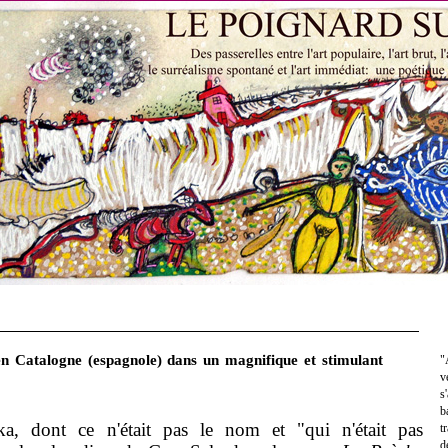
n Catalogne (espagnole) dans un magnifique et stimulant
"
v
s
b
 dont ce n'était pas le nom et "qui n'était pas
t
d