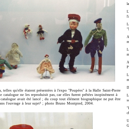
l
L
l
L
"
A
m
L
m
A
P
L
m
D
elles qu'elle étaient présentées à l'expo "Poupées" à la Halle Saint-Pierre
e catalogue ne les reproduisit pas, car elles furent prêtées inopinément à
L
e catalogue avait été lancé ; du coup tout élément biographique ne put être
s
ns l'ouvrage à leur sujet³ ; photo Bruno Montpied, 2004.
"
c
U
G