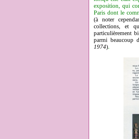
exposition, qui co
Paris dont le comm
(à noter cependan
collections, et 
particulièrement b
parmi beaucoup d
1974
)
.