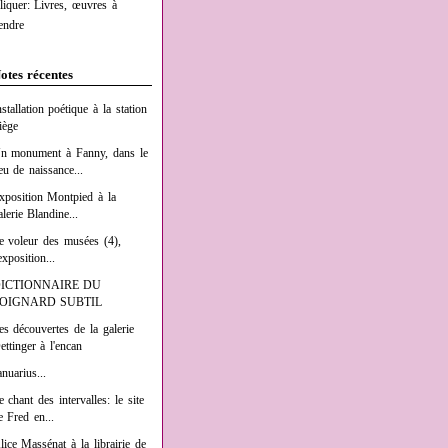
liquer: Livres, œuvres à
endre
otes récentes
nstallation poétique à la station
iège
n monument à Fanny, dans le
ieu de naissance...
xposition Montpied à la
alerie Blandine...
e voleur des musées (4),
exposition...
ICTIONNAIRE DU
OIGNARD SUBTIL
es découvertes de la galerie
ettinger à l'encan
anuarius...
e chant des intervalles: le site
e Fred en...
lice Massénat à la librairie de