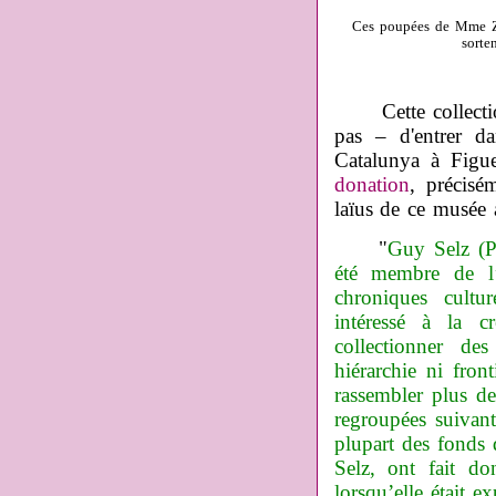
Ces poupées de Mme Zka
sorte
Cette collection 
pas – d'entrer d
Catalunya à Figu
donation
, précisé
laïus de ce musée
"
Guy Selz (Pa
été membre de l
chroniques cultu
intéressé à la c
collectionner des
hiérarchie ni front
rassembler plus de
regroupées suivant
plupart des fonds 
Selz, ont fait do
lorsqu’elle était e