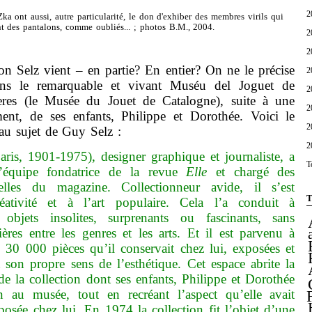
2
 ont aussi, autre particularité, le don d'exhiber des membres virils qui
nt des pantalons, comme oubliés... ; photos B.M., 2004.
2
2
Selz vient – en partie? En entier? On ne le précise
2
ans le remarquable et vivant Muséu del Joguet de
2
eres (le Musée du Jouet de Catalogne), suite à une
2
ment, de ses enfants, Philippe et Dorothée. Voici le
2
 au sujet de Guy Selz :
2
ris, 1901-1975), designer graphique et journaliste, a
T
’équipe fondatrice de la revue
Elle
et chargé des
relles du magazine. Collectionneur avide, il s’est
T
réativité et à l’art populaire. Cela l’a conduit à
 objets insolites, surprenants ou fascinants, sans
ières entre les genres et les arts. Et il est parvenu à
 30 000 pièces qu’il conservait chez lui, exposées et
 son propre sens de l’esthétique. Cet espace abrite la
de la collection dont ses enfants, Philippe et Dorothée
n au musée, tout en recréant l’aspect qu’elle avait
xposée chez lui. En 1974 la collection fit l’objet d’une