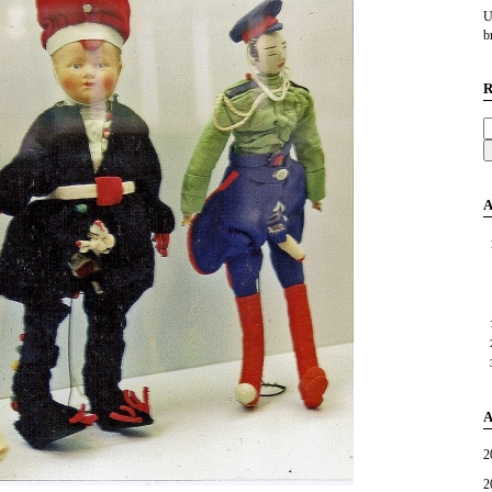
U
br
R
A
A
2
2