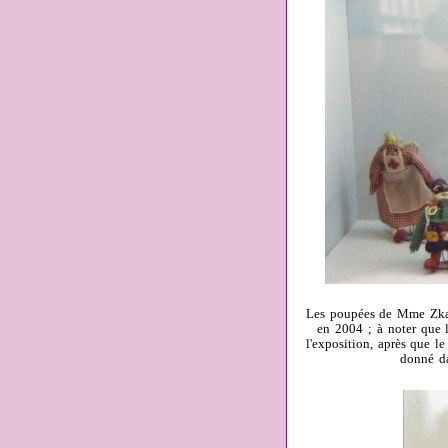
Les poupées de Mme Zka, t
en 2004 ; à noter que l
l'exposition, après que l
donné da