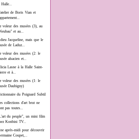
a Halle...
'atelier de Boris Vian et
'appartement...
e voleur des musées (3), au
Neubau" et au...
dieu Jacqueline, mais que le
usée de Laduz...
e voleur des musées (2: le
usée alsacien et...
licia Lasne à la Halle Saint-
ierre et à...
e voleur des musées (1: le
usée Daubigny)
ictionnaire du Poignard Subtil
es collections d'art brut ne
ont pas toutes...
L'art du peuple", un mini film
hez Konbini TV...
ne après-midi pour découvrir
ermaine Coupet,...