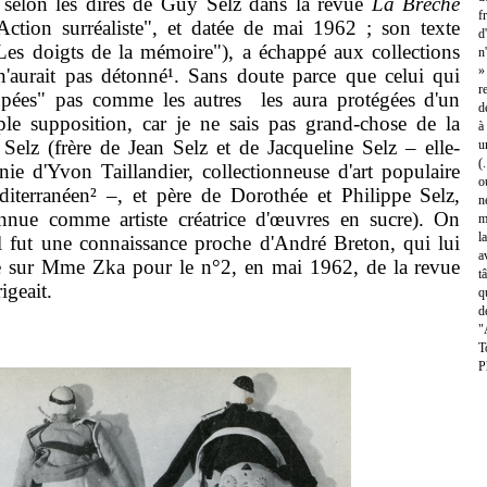
, selon les dires de Guy Selz dans la revue
La Brèche
f
"Action surréaliste", et datée de mai 1962 ; son texte
d
 "Les doigts de la mémoire"), a échappé aux collections
n
»
 n'aurait pas détonné¹. Sans doute parce que celui qui
r
upées" pas comme les autres les aura protégées d'un
d
imple supposition, car je ne sais pas grand-chose de la
à
Selz (frère de Jean Selz et de Jacqueline Selz – elle-
u
(
e d'Yvon Taillandier, collectionneuse d'art populaire
o
diterranéen² –, et père de Dorothée et Philippe Selz,
n
nnue comme artiste créatrice d'
œuvres en sucre
). On
m
l
il fut une connaissance proche d'André Breton, qui lui
a
le sur Mme Zka pour le n°2,
en mai 1962,
de la revue
t
igeait.
q
d
"
T
P