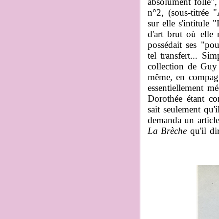
absolument folle"
n°2, (sous-titrée 
sur elle s'intitule
d'art brut où elle
possédait ses "po
tel transfert... S
collection de Guy 
même, en compagni
essentiellement mé
Dorothée étant co
sait seulement qu'
demanda un artic
La Brèche
qu'il dir