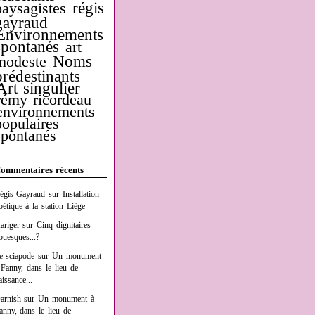
régis
paysagistes
gayraud
Environnements
spontanés
art
Noms
modeste
prédestinants
Art singulier
rémy ricordeau
environnements
populaires
spontanés
ommentaires récents
égis Gayraud
sur
Installation
oétique à la station Liège
ariger
sur
Cinq dignitaires
buesques...?
e sciapode
sur
Un monument
 Fanny, dans le lieu de
aissance...
arnish
sur
Un monument à
anny, dans le lieu de