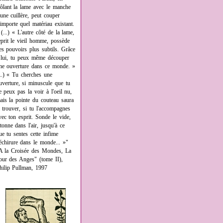
rôlant la lame avec le manche
'une cuillère, peut couper
'importe quel matériau existant.
 (...) « L'autre côté de la lame,
eprit le vieil homme, possède
es pouvoirs plus subtils. Grâce
 lui, tu peux même découper
ne ouverture dans ce monde. »
...) « Tu cherches une
uverture, si minuscule que tu
e peux pas la voir à l'oeil nu,
ais la pointe du couteau saura
a trouver, si tu l'accompagnes
vec ton esprit. Sonde le vide,
âtonne dans l'air, jusqu'à ce
ue tu sentes cette infime
échirure dans le monde... »"
A la Croisée des Mondes, La
our des Anges" (tome II),
hilip Pullman, 1997