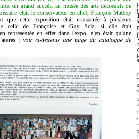
nnut un grand succès, au musée des arts décoratifs de
issaire était le conservateur en chef, François Mathey
t que cette exposition était consacrée à plusieurs
que celle de Françoise et Guy Selz, si elle était
ien représentée en effet dans l'expo, n'en était qu'une
'autres ;
voir ci-dessous une page du catalogue de
C
R
p
K
u
L
à
n
D
F