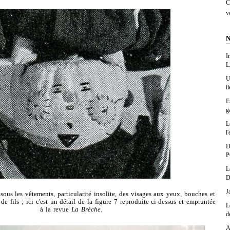
C
v
N
I
L
U
l
E
g
L
l'
D
P
L
D
J
ous les vêtements, particularité insolite, des visages aux yeux, bouches et
e fils ; ici c'est un détail de la figure 7 reproduite ci-dessus et empruntée
L
à la revue
La Brèche
.
d
A