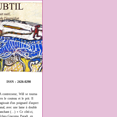
ISSN : 2426-0290
A contrecoeur, Will se tourna
ers le couteau et le prit. Il
'agissait d'un poignard d'aspect
anal, avec une lame à double
ranchant (…) « Ce côté-ci,
éclara Giacomo Paradi, en