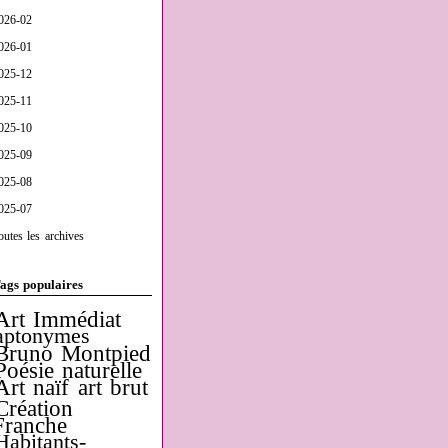
026-02
026-01
025-12
025-11
025-10
025-09
025-08
025-07
outes les archives
ags populaires
Art Immédiat
aptonymes
Bruno Montpied
Poésie naturelle
Art naïf
art brut
Création
Franche
Habitants-