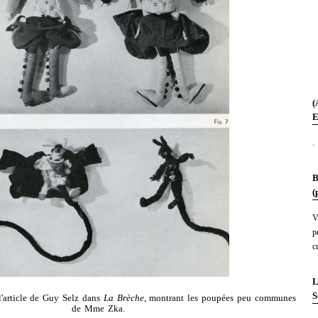
(
E
.
B
(
V
p
c
L
S
 l'article de Guy Selz dans
La Brèche
, montrant les poupées peu communes
de Mme Zka.