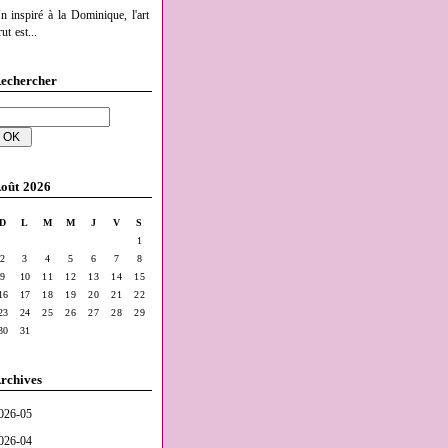
n inspiré à la Dominique, l'art
ut est...
echercher
oût 2026
D
L
M
M
J
V
S
1
2
3
4
5
6
7
8
9
10
11
12
13
14
15
16
17
18
19
20
21
22
23
24
25
26
27
28
29
30
31
rchives
026-05
026-04