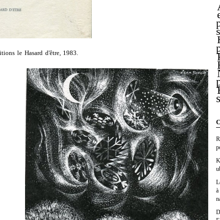
itions le Hasard d'être, 1983.
C
R
p
K
u
L
à
n
D