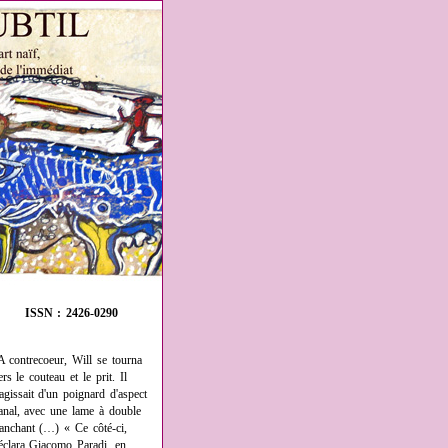
ISSN : 2426-0290
A contrecoeur, Will se tourna
ers le couteau et le prit. Il
'agissait d'un poignard d'aspect
anal, avec une lame à double
ranchant (…) « Ce côté-ci,
éclara Giacomo Paradi, en