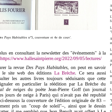
A
l
L
l
L
"
es Pays Habitables
n°5, couverture et 4e de couv'.
A
m
L
us en consultant la newsletter des "événements" à la
m
:
https://www.hallesaintpierre.org/2022/09/05/lectures/
A
P
er la revue
Des Pays Habitables
, on peut en savoir
L
r le site web des éditions
La Brèche
. Ce sera aussi
m
ulter les autres livres toujours séduisants que cette
D
ignaler en particulier la réédition par La Brèche du
al de neiges
du poète Jean-Pierre Goff (un journal
L
s
s jours de neige à Paris) qui n'avait pas été republié
ci-dessous la couverture de l'édition originale de 83 –
"
c
ment pris un "coup de soleil"–, ainsi que le dessin
gratter, il me semble) que Jean Benoît avait offert à Le
U