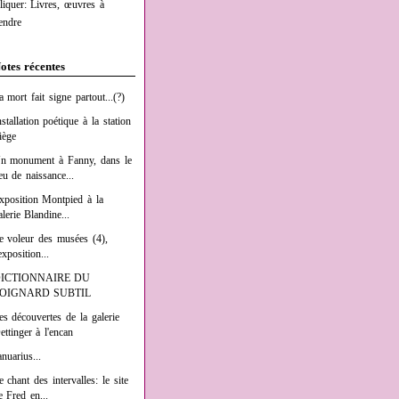
liquer: Livres, œuvres à
endre
otes récentes
a mort fait signe partout...(?)
nstallation poétique à la station
iège
n monument à Fanny, dans le
ieu de naissance...
xposition Montpied à la
alerie Blandine...
e voleur des musées (4),
exposition...
ICTIONNAIRE DU
OIGNARD SUBTIL
es découvertes de la galerie
ettinger à l'encan
anuarius...
e chant des intervalles: le site
e Fred en...