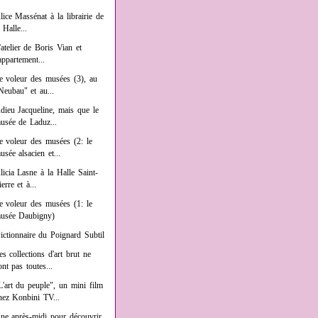
lice Massénat à la librairie de
a Halle...
'atelier de Boris Vian et
'appartement...
e voleur des musées (3), au
Neubau" et au...
dieu Jacqueline, mais que le
usée de Laduz...
e voleur des musées (2: le
usée alsacien et...
licia Lasne à la Halle Saint-
ierre et à...
e voleur des musées (1: le
usée Daubigny)
ictionnaire du Poignard Subtil
es collections d'art brut ne
ont pas toutes...
L'art du peuple", un mini film
hez Konbini TV...
ne après-midi pour découvrir