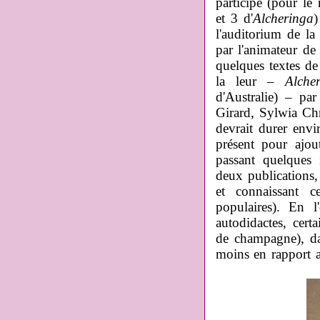
participe (pour l
et 3 d'
Alcheringa
)
l'auditorium de la
par l'animateur d
quelques textes de
la leur –
Alch
d'Australie) – pa
Girard, Sylwia Ch
devrait durer envir
présent pour ajou
passant quelques
deux publications,
et connaissant c
populaires). En l'
autodidactes, certa
de champagne), da
moins en rapport av