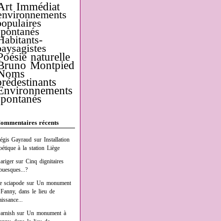
Art Immédiat
environnements
populaires
spontanés
Habitants-
paysagistes
Poésie naturelle
Bruno Montpied
Noms
prédestinants
Environnements
spontanés
ommentaires récents
égis Gayraud
sur
Installation
oétique à la station Liège
ariger
sur
Cinq dignitaires
buesques...?
e sciapode
sur
Un monument
 Fanny, dans le lieu de
aissance...
arnish
sur
Un monument à