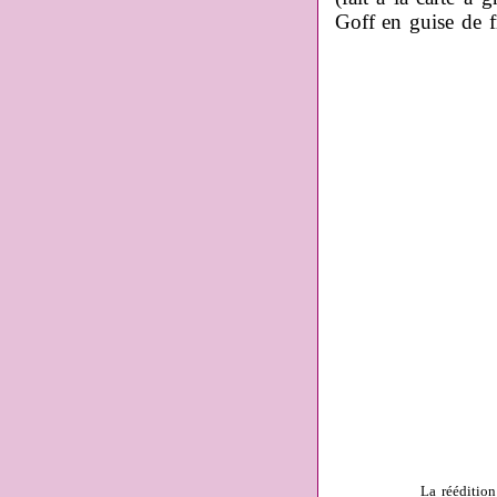
Goff en guise de fr
La rééditio