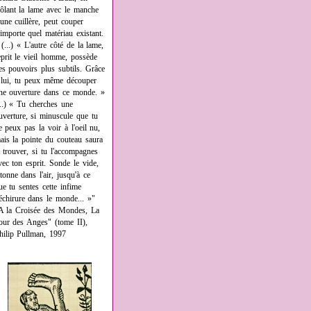
rôlant la lame avec le manche
'une cuillère, peut couper
'importe quel matériau existant.
 (...) « L'autre côté de la lame,
eprit le vieil homme, possède
es pouvoirs plus subtils. Grâce
 lui, tu peux même découper
ne ouverture dans ce monde. »
...) « Tu cherches une
uverture, si minuscule que tu
e peux pas la voir à l'oeil nu,
ais la pointe du couteau saura
a trouver, si tu l'accompagnes
vec ton esprit. Sonde le vide,
âtonne dans l'air, jusqu'à ce
ue tu sentes cette infime
échirure dans le monde... »"
A la Croisée des Mondes, La
our des Anges" (tome II),
hilip Pullman, 1997