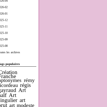
026-04
026-02
026-01
025-12
025-11
025-10
025-09
025-08
outes les archives
ags populaires
Création
Franche
aptonymes
rémy
régis
ricordeau
gayraud
Art
naïf
Art
singulier
art
brut
art modeste