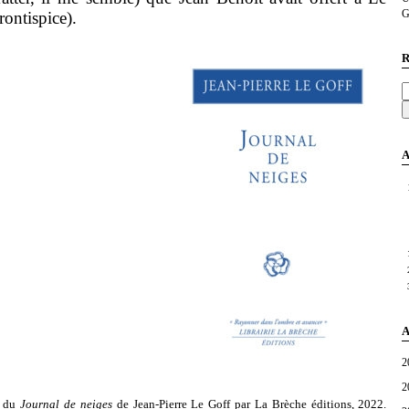
G
ontispice).
R
A
A
2
2
n du
Journal de neiges
de Jean-Pierre Le Goff par La Brèche éditions, 2022.