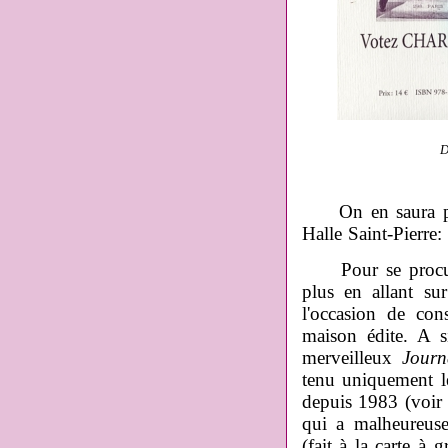
D
On en saura pl
Halle Saint-Pierre
Pour se procur
plus en allant su
l'occasion de cons
maison édite. A s
merveilleux
Journ
tenu uniquement le
depuis 1983 (voir 
qui a malheureuse
(fait à la carte à 