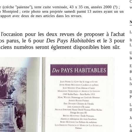
C
re (crèche "païenne"), terre cuite vernissée, 43 x 35 cm, années 2000 (?) ;
v
o Montpied ; cette photo sera projetée samedi parmi 13 autres ayant un un
rapport avec deux de mes articles dans les revues.
N
L
ccasion pour les deux revues de proposer à l'achat
ros parus, le 6 pour
Des Pays Habitables
et le 3 pour
I
L
ciens numéros seront églement disponibles bien sûr.
U
l
E
g
L
l'
D
P
L
D
J
L
d