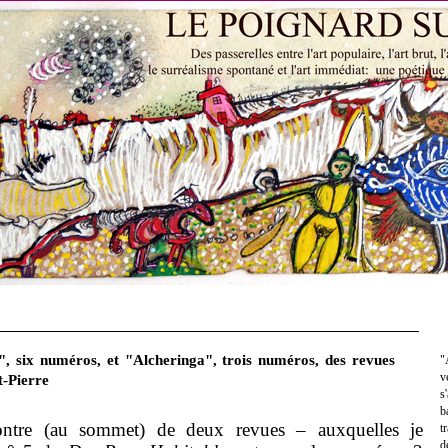
, six numéros, et "Alcheringa", trois numéros, des revues
"
v
t-Pierre
s
b
ontre (au sommet) de deux revues – auxquelles je
t
d