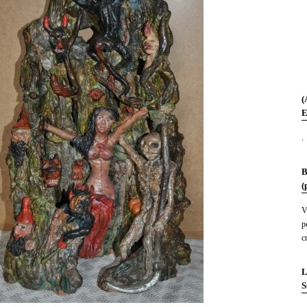
(
E
.
B
(
V
p
c
L
S