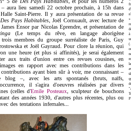
e n° 5 de
Des Pays Habitables
, et pour les numéros 2
f
 – aura lieu samedi 22 octobre prochain, à 15h dans
d
 Halle Saint-Pierre. Il y aura présentation de sa revue
n
»
e
Des Pays Habitables
, Joël Cornuault, avec lecture de
r
 James Ensor par Nicolas Eprendre, et présentation de
d
eringa
(Le temps du rêve, en langage aborigène
à
r trois membres du groupe surréaliste de Paris, Guy
u
(
rostowska et Joël Gayraud. Pour clore la réunion, qui
o
on une heure (et plus si affinités), je serai également
n
ter aux traits d'union entre ces revues cousines, en
m
l
 images en rapport avec mes contributions dans les
a
 contributions ayant bien sûr à voir, me connaissant –
t
e blog –, avec les arts spontanés (bruts, naïfs,
q
occurrence, il s'agira d'oeuvres réalisées par divers
d
"
ines (celles d'
Emile Posteaux
, sculpteur de bouchons
T
tant des années 1930, d'autres plus récentes, plus ou
P
ec des tentations infernales...