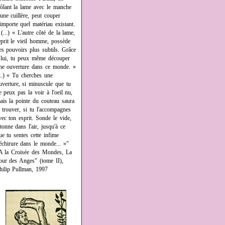
rôlant la lame avec le manche
'une cuillère, peut couper
'importe quel matériau existant.
 (...) « L'autre côté de la lame,
eprit le vieil homme, possède
es pouvoirs plus subtils. Grâce
 lui, tu peux même découper
ne ouverture dans ce monde. »
...) « Tu cherches une
uverture, si minuscule que tu
e peux pas la voir à l'oeil nu,
ais la pointe du couteau saura
a trouver, si tu l'accompagnes
vec ton esprit. Sonde le vide,
âtonne dans l'air, jusqu'à ce
ue tu sentes cette infime
échirure dans le monde... »"
A la Croisée des Mondes, La
our des Anges" (tome II),
hilip Pullman, 1997