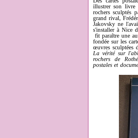
Des cartes posta
illustrer son livr
rochers sculptés 
grand rival, Frédé
Jakovsky ne l'avai
s'installer à Nice
fit paraître une a
fondée sur les cart
œuvres sculptées de
La vérité sur l'a
rochers de Roth
postales et docum