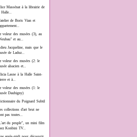
lice Massénat à la librairie de
a Halle...
'atelier de Boris Vian et
'appartement...
e voleur des musées (3), au
Neubau" et au...
dieu Jacqueline, mais que le
usée de Laduz...
e voleur des musées (2: le
usée alsacien et...
licia Lasne à la Halle Saint-
ierre et à...
e voleur des musées (1: le
usée Daubigny)
ictionnaire du Poignard Subtil
es collections d'art brut ne
ont pas toutes...
L'art du peuple", un mini film
hez Konbini TV...
ne après-midi pour découvrir