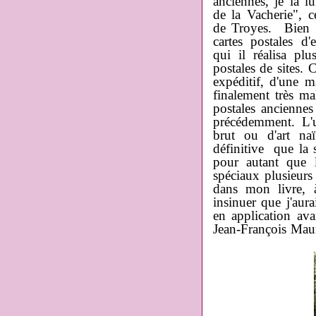
anciennes, je la 
de la Vacherie", c
de Troyes. Bien p
cartes postales d
qui il réalisa pl
postales de sites.
expéditif, d'une m
finalement très m
postales anciennes
précédemment. L'ut
brut ou d'art na
définitive que la s
pour autant que 
spéciaux plusieurs 
dans mon livre, à
insinuer que j'aur
en application ava
Jean-François Mau