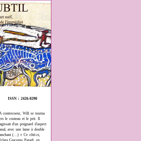
ISSN : 2426-0290
A contrecoeur, Will se tourna
ers le couteau et le prit. Il
'agissait d'un poignard d'aspect
anal, avec une lame à double
ranchant (…) « Ce côté-ci,
éclara Giacomo Paradi, en