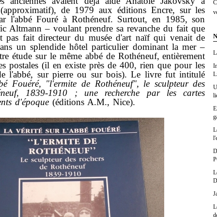
les anciennes avaient déjà aidé Anatole Jakovsky à
C
e (approximatif), de 1979 aux éditions Encre, sur les
v
par l'abbé Fouré à Rothéneuf. Surtout, en 1985, son
ric Altmann – voulant prendre sa revanche du fait que
N
t pas fait directeur du musée d'art naïf qui venait de
 dans un splendide hôtel particulier dominant la mer –
L
utre étude sur le même abbé de Rothéneuf, entièrement
es postales (il en existe près de 400, rien que pour les
I
 l'abbé, sur pierre ou sur bois). Le livre fut intitulé
L
bbé Fouéré, "l'ermite de Rothéneuf", le sculpteur des
U
éneuf, 1839-1910 ; une recherche par les cartes
l
ents d'époque
(éditions A.M., Nice).
E
g
L
l'
D
P
L
D
J
L
d