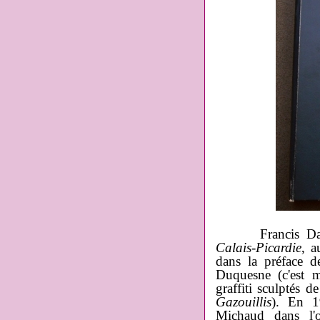
Francis Davi
Calais-Picardie
, a
dans la préface de
Duquesne (c'est m
graffiti sculptés
Gazouillis
). En 1
Michaud dans l'o