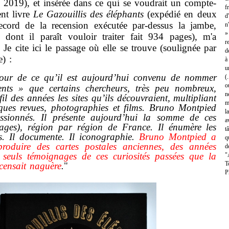
 2019), et insérée dans ce qui se voudrait un compte-
f
nt livre
Le Gazouillis des éléphants
(expédié en deux
d
ecord de la recension exécutée par-dessus la jambe,
n
»
e dont il paraît vouloir traiter fait 934 pages), m'a
r
. Je cite ici le passage où elle se trouve (soulignée par
d
) :
à
u
tour de ce qu’il est aujourd’hui convenu de nommer
(
o
ents » que certains chercheurs, très peu nombreux,
n
l des années les sites qu’ils découvraient, multipliant
m
lques revues, photographies et films. Bruno Montpied
l
ssionnés. Il présente aujourd’hui la somme de ces
a
ages), région par région de France. Il énumère les
t
tés. Il documente. Il iconographie.
Bruno Montpied a
q
produire des cartes postales anciennes, des années
d
 seuls témoignages de ces curiosités passées que la
"
T
censait naguère
.
"
P