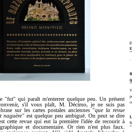
(
E
.
B
(
V
p
fut" qui paraît m'enterrer quelque peu. Un présent
c
onvenir, s'il vous plaît, M. Décimo, je ne suis pas
rase sur les cartes postales anciennes "
que la revue
t naguère
" est quelque peu ambiguë. On peut se dire
L
est cette revue qui eut la première l'idée de recourir à
S
ographique et documentaire. Or rien n'est plus faux.