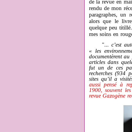
de la revue en mai
rendu de mon réce
paragraphes, un r
alors que le livr
quelque peu titillé
mes soins en rouge
"...
c’est au
« les environnem
documentèrent au fi
articles dans que
fut un de ces pa
recherches (934 p
sites qu’il a visi
aussi pensé à re
1900, souvent les
revue Gazogène re