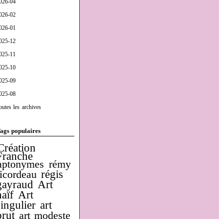
026-04
026-02
026-01
025-12
025-11
025-10
025-09
025-08
outes les archives
ags populaires
Création
Franche
aptonymes
rémy
régis
ricordeau
gayraud
Art
naïf
Art
singulier
art
brut
art modeste