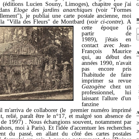
d
(éditions Lucien Souny, Limoges), chapitre que j'ai
G
 dans
Eloge des jardins anarchiques
(voir "Formes
llement"), je publiai une carte postale ancienne, moi
R
 la "Villa des Fleurs" de Montbard (
voir ci-contre
).
A
cette époque (à
partir de
1989), j'étais en
contact avec Jean-
François Maurice
A
qui, au début des
années 1990, n'avait
pas encore pris
l'habitude de faire
imprimer sa revue
Gazogène
chez un
professionnel, lui
laissant l'allure d'un
fanzine
 il m'arriva de collaborer (le premier numéro imprimé
A
t, relié, paraît être le n°17, et malgré son absence de
té de 1997) . Nous échangions souvent, notamment par
2
hors, moi à Paris). Et l'idée d'accentuer les recherches
2
nt du passé, en allant du côté des cartes postales