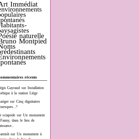
Art Immédiat
environnements
populaires
spontanés
Habitants-
paysagistes
Poésie naturelle
Bruno Montpied
Noms
prédestinants
Environnements
spontanés
ommentaires récents
égis Gayraud
sur
Installation
oétique à la station Liège
ariger
sur
Cinq dignitaires
buesques...?
e sciapode
sur
Un monument
 Fanny, dans le lieu de
aissance...
arnish
sur
Un monument à