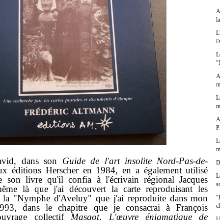
A
l
L
l
L
"
A
m
L
m
A
P
L
m
d, dans son
Guide de l'art insolite Nord-Pas-de-
D
ux éditions Herscher en 1984, en a également utilisé
L
 son livre qu'il confia à l'écrivain régional Jacques
s
ême là que j'ai découvert la carte reproduisant les
 de la "Nymphe d'Aveluy" que j'ai reproduite dans mon
"
c
993, dans le chapitre que je consacrai à François
uvrage collectif
Masgot, L'œuvre énigmatique de
U