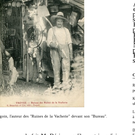
C
R
p
K
u
L
oin, l'auteur des "Ruines de la Vacherie" devant son "Bureau".
à
n
D