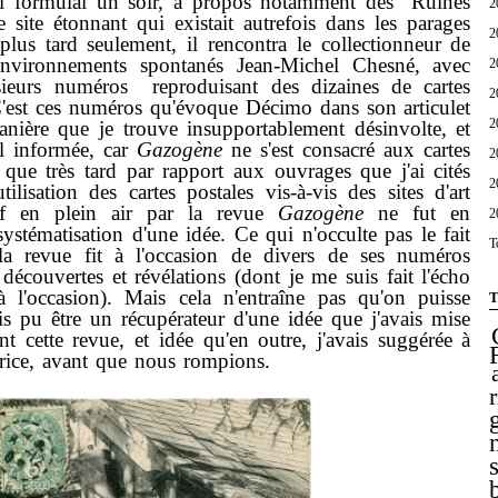
lui formulai un soir, à propos notamment des "Ruines
2
e site étonnant qui existait autrefois dans les parages
2
lus tard seulement, il rencontra le collectionneur de
'environnements spontanés Jean-Michel Chesné, avec
2
usieurs numéros reproduisant des dizaines de cartes
2
 C'est ces numéros qu'évoque Décimo dans son articulet
2
anière que je trouve insupportablement désinvolte, et
al informée, car
Gazogène
ne s'est consacré aux cartes
2
 que très tard par rapport aux ouvrages que j'ai cités
2
ilisation des cartes postales vis-à-vis des sites d'art
ïf en plein air par la revue
Gazogène
ne fut en
2
ystématisation d'une idée. Ce qui n'occulte pas le fait
T
la revue fit à l'occasion de divers de ses numéros
découvertes et révélations (dont je me suis fait l'écho
 l'occasion). Mais cela n'entraîne pas qu'on puisse
T
ais pu être un récupérateur d'une idée que j'avais mise
nt cette revue, et idée qu'en outre, j'avais suggérée à
rice, avant que nous rompions.