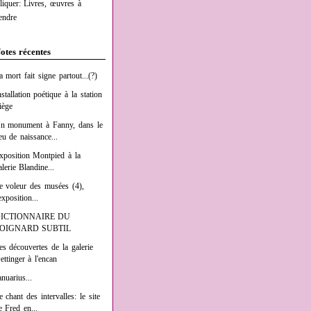
liquer: Livres, œuvres à
endre
otes récentes
a mort fait signe partout...(?)
nstallation poétique à la station
iège
n monument à Fanny, dans le
ieu de naissance...
xposition Montpied à la
alerie Blandine...
e voleur des musées (4),
exposition...
ICTIONNAIRE DU
OIGNARD SUBTIL
es découvertes de la galerie
ettinger à l'encan
anuarius...
e chant des intervalles: le site
e Fred en...