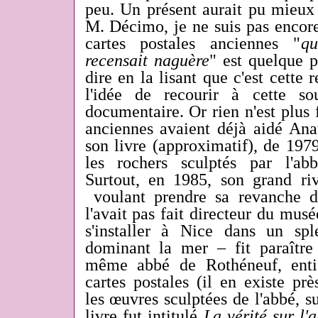
peu. Un présent aurait pu mieux c
M. Décimo, je ne suis pas encore
cartes postales anciennes "
q
recensait naguère
" est quelque 
dire en la lisant que c'est cette 
l'idée de recourir à cette so
documentaire. Or rien n'est plus 
anciennes avaient déjà aidé Anat
son livre (approximatif), de 197
les rochers sculptés par l'a
Surtout, en 1985, son grand ri
voulant prendre sa revanche d
l'avait pas fait directeur du musé
s'installer à Nice dans un sple
dominant la mer – fit paraître
même abbé de Rothéneuf, enti
cartes postales (il en existe pr
les œuvres sculptées de l'abbé, su
livre fut intitulé
La vérité sur l'