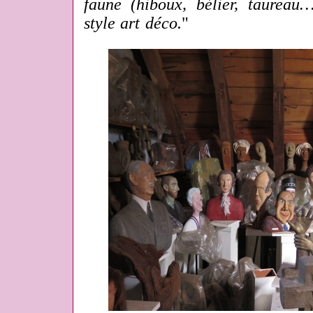
faune (hiboux, bélier, taurea
style art déco.
"