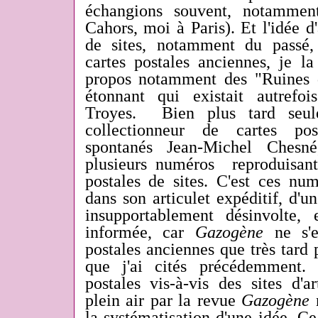
échangions souvent, notammen
Cahors, moi à Paris). Et l'idée d
de sites, notamment du passé,
cartes postales anciennes, je la
propos notamment des "Ruines d
étonnant qui existait autrefo
Troyes. Bien plus tard seule
collectionneur de cartes pos
spontanés Jean-Michel Chesné
plusieurs numéros reproduisant
postales de sites. C'est ces n
dans son articulet expéditif, d'
insupportablement désinvolte,
informée, car
Gazogène
ne s'e
postales anciennes que très tard
que j'ai cités précédemment. L
postales vis-à-vis des sites d'a
plein air par la revue
Gazogène
n
la systématisation d'une idée. Ce 