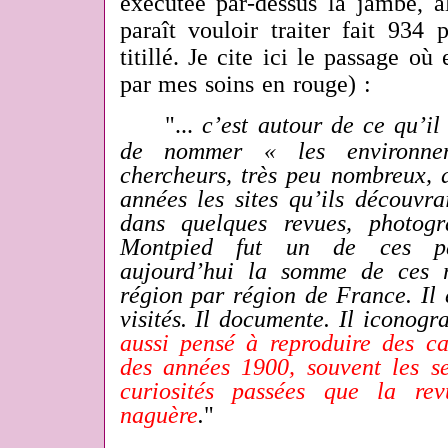
exécutée par-dessus la jambe, al
paraît vouloir traiter fait 934
titillé. Je cite ici le passage où
par mes soins en rouge) :
"...
c’est autour de ce qu’il
de nommer « les environne
chercheurs, très peu nombreux, 
années les sites qu’ils découvrai
dans quelques revues, photogr
Montpied fut un de ces pas
aujourd’hui la somme de ces r
région par région de France. Il 
visités. Il documente. Il iconogr
aussi pensé à reproduire des ca
des années 1900, souvent les s
curiosités passées que la re
naguère
.
"