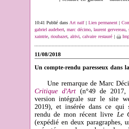
10:41 Publié dans
Art naïf
|
Lien permanent
|
Com
gabriel audebert
,
marc décimo
,
laurent gervereau
,
xaintrie
,
rioubazet
,
alrivi
,
calvaire restauré
|
Imp
11/08/2018
Un compte-rendu paresseux dans la 
Une remarque de Marc Décim
Critique d'Art
(n°49 de 2017, 
version intégrale sur le site
2019), et insérée dans ce qui
rendu de mon récent livre
Le G
(expédié en deux paragraphes, u