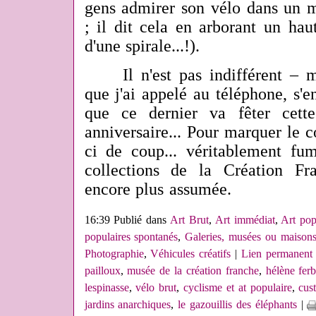
gens admirer son vélo dans un m
; il dit cela en arborant un ha
d'une spirale...!).
Il n'est pas indifférent – m
que j'ai appelé au téléphone, s'
que ce dernier va fêter cet
anniversaire... Pour marquer le co
ci de coup... véritablement fu
collections de la Création Fr
encore plus assumée.
16:39 Publié dans
Art Brut
,
Art immédiat
,
Art pop
populaires spontanés
,
Galeries, musées ou maisons
Photographie
,
Véhicules créatifs
|
Lien permanent
pailloux
,
musée de la création franche
,
hélène fer
lespinasse
,
vélo brut
,
cyclisme et at populaire
,
cus
jardins anarchiques
,
le gazouillis des éléphants
|